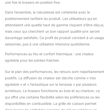
PRATIQUES POUR
une fois le brasero en position fixe.
L'ENTRETIEN & LE
CONFORT : Inclut un
Dans l’ensemble, la robustesse est cohérente avec le
crochet résistant à la
positionnement tarifaire du produit. Les utilisateurs qui en
chaleur (60 cm) en
attendaient une qualité haut de gamme risquent d’être déçus,
fonte massive pour
mais ceux qui cherchent un bon rapport qualité-prix seront
ajouter du bois et
répartir les braises en
davantage satisfaits. Ce profil de produit convient à un usage
toute sécurité, un
saisonnier, pas à une utilisation intensive quotidienne.
couvercle résistant aux
intempéries pour se
Performances au feu et confort thermique : une chaleur
protéger de la pluie,
agréable pour les soirées fraîches
une brosse à gril
robuste pour le
Sur le plan des performances, les retours sont majoritairement
nettoyage et un drain
intégré pour faciliter
positifs. La diffusion de chaleur est décrite comme « très
l'élimination des
agréable » et « fantastique sur la terrasse » par plusieurs
cendres – tout est
acheteurs. Le brasero fonctionne au bois et au charbon, ce
conçu pour un
qui offre une certaine flexibilité selon les préférences ou les
maximum de plaisir
disponibilités en combustible. La grille de cuisson permet
d'utilisation ! 𝐌𝐀𝐒𝐒𝐈𝐅,
𝐑É𝐒𝐈𝐒𝐓𝐀𝐍𝐓 𝐀𝐔𝐗
d’envisager de véritables sessions de gril en extérieur, un