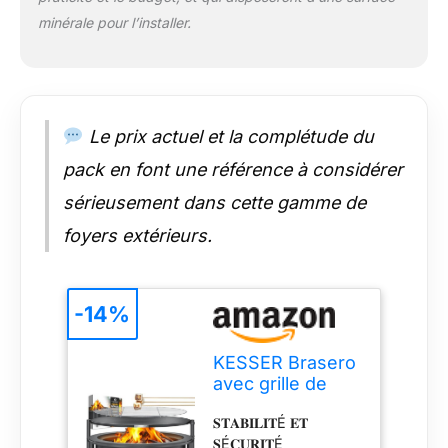
des soirées
minérale pour l’installer.
confortables au feu
avec des amis ou en
famille. UTILISATION
FLEXIBLE – BOIS,
CHARBON &
Le prix actuel et la complétude du
BRIQUETS : Que
vous produisiez des
pack en font une référence à considérer
flammes romantiques
avec du bois ou que
sérieusement dans cette gamme de
vous fassiez du
foyers extérieurs.
barbecue avec du
charbon, le foyer est
adapté à différents
combustibles et
-14%
s’adapte à vos
besoins. Idéal
KESSER Brasero
comme distributeur
avec grille de
de chaleur, barbecue
cuisson Ø 65 cm
ou élément de
𝐒𝐓𝐀𝐁𝐈𝐋𝐈𝐓É 𝐄𝐓
Panier à feu 0,6
décoration
𝐒É𝐂𝐔𝐑𝐈𝐓É
mm en acier