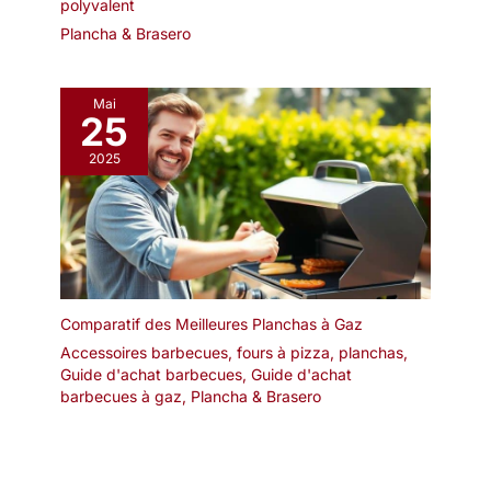
jardin ou au camping.
polyvalent
Profitez de soirées
Plancha & Brasero
élégantes avec un
feu crépitant et un
plaisir de barbecue
Mai
25
2025
Comparatif des Meilleures Planchas à Gaz
Accessoires barbecues, fours à pizza, planchas
,
Guide d'achat barbecues
,
Guide d'achat
barbecues à gaz
,
Plancha & Brasero