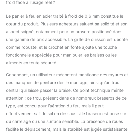
froid face à l’usage réel ?
avec des amis ou en
famille. UTILISATION
FLEXIBLE – BOIS,
Le panier à feu en acier traité à froid de 0,6 mm constitue le
CHARBON & BRIQUETS
cœur du produit. Plusieurs acheteurs saluent sa solidité et son
: Que vous produisiez
aspect soigné, notamment pour un brasero positionné dans
des flammes
une gamme de prix accessible. La grille de cuisson est décrite
romantiques avec du
bois ou que vous
comme robuste, et le crochet en fonte ajoute une touche
fassiez du barbecue
fonctionnelle appréciée pour manipuler les braises ou les
avec du charbon, le
aliments en toute sécurité.
foyer est adapté à
différents combustibles
Cependant, un utilisateur mécontent mentionne des rayures et
et s’adapte à vos
des manques de peinture dès le montage, ainsi qu’un trou
besoins. Idéal comme
central qui laisse passer la braise. Ce point technique mérite
distributeur de chaleur,
barbecue ou élément
attention : ce trou, présent dans de nombreux braseros de ce
de décoration
type, est conçu pour l’aération du feu, mais il peut
d'ambiance - Un
effectivement salir le sol en dessous si le brasero est posé sur
véritable accessoire
du carrelage ou une surface sensible. La présence de roues
polyvalent pour
l'extérieur. EXTRAS
facilite le déplacement, mais la stabilité est jugée satisfaisante