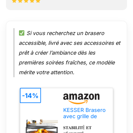
Si vous recherchez un brasero
accessible, livré avec ses accessoires et
prêt à créer l’ambiance dès les
premières soirées fraîches, ce modèle
mérite votre attention.
-14%
KESSER Brasero
avec grille de
cuisson Ø 65 cm
𝐒𝐓𝐀𝐁𝐈𝐋𝐈𝐓É 𝐄𝐓
Panier à feu 0,6