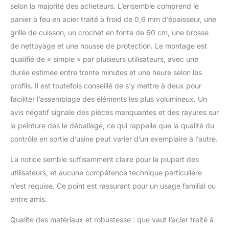
selon la majorité des acheteurs. L’ensemble comprend le
extérieure sûre et
flexible. AVEC GRILLE
panier à feu en acier traité à froid de 0,6 mm d’épaisseur, une
ET PROTECTION ANTI-
grille de cuisson, un crochet en fonte de 60 cm, une brosse
ÉTINCLES INCLUSE :
de nettoyage et une housse de protection. Le montage est
Avec le foyer extérieur
qualifié de « simple » par plusieurs utilisateurs, avec une
KESSER, vous êtes prêt
durée estimée entre trente minutes et une heure selon les
à l’emploi
immédiatement ! La
profils. Il est toutefois conseillé de s’y mettre à deux pour
grande grille (diamètre
faciliter l’assemblage des éléments les plus volumineux. Un
52 cm) est parfaite
avis négatif signale des pièces manquantes et des rayures sur
pour griller de la viande,
la peinture dès le déballage, ce qui rappelle que la qualité du
des légumes ou des
guimauves. La
contrôle en sortie d’usine peut varier d’un exemplaire à l’autre.
protection contre les
étincelles assure une
La notice semble suffisamment claire pour la plupart des
sécurité
utilisateurs, et aucune compétence technique particulière
supplémentaire et
n’est requise. Ce point est rassurant pour un usage familial ou
protège contre les
entre amis.
projections d’étincelles
– pour des soirées
Qualité des matériaux et robustesse : que vaut l’acier traité à
confortables au feu