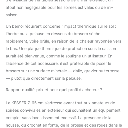
𝐈𝐍𝐓𝐄𝐌𝐏É𝐑𝐈𝐄𝐒 &
atout non négligeable pour les soirées estivales ou de mi-
𝐅𝐀𝐂𝐈𝐋𝐄 À
saison.
𝐓𝐑𝐀𝐍𝐒𝐏𝐎𝐑𝐓𝐄𝐑 : Le
brasero de haute
Un bémol récurrent concerne l’impact thermique sur le sol :
qualité défie le vent et
l’herbe ou la pelouse en dessous du brasero sèche
les intempéries grâce à
sa construction
rapidement, voire brûle, en raison de la chaleur rayonnée vers
résistante aux
le bas. Une plaque thermique de protection sous le caisson
intempéries et à sa
aurait été bienvenue, comme le souligne un utilisateur. En
housse de protection.
l’absence de cet accessoire, il est préférable de poser le
Malgré son poids, elle
est mobile grâce aux
brasero sur une surface minérale — dalle, gravier ou terrasse
roues avec freins –
— plutôt que directement sur la pelouse.
parfaite pour une
utilisation flexible sur la
Rapport qualité-prix et pour quel profil d’acheteur ?
terrasse, dans le jardin
ou au camping.
Le KESSER Ø 65 cm s’adresse avant tout aux amateurs de
Profitez de soirées
soirées conviviales en extérieur qui souhaitent un équipement
élégantes avec un feu
complet sans investissement excessif. La présence de la
crépitant et un plaisir
de barbecue
housse, du crochet en fonte, de la brosse et des roues dans le