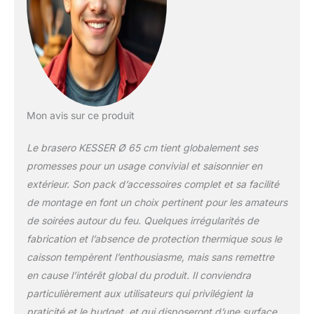
flexible. AVEC GRILLE
ET PROTECTION
ANTI-ÉTINCLES
INCLUSE : Avec le
foyer extérieur
KESSER, vous êtes
prêt à l’emploi
immédiatement ! La
Mon avis sur ce produit
grande grille
(diamètre 52 cm) est
Le brasero KESSER Ø 65 cm tient globalement ses
parfaite pour griller de
promesses pour un usage convivial et saisonnier en
la viande, des
extérieur. Son pack d’accessoires complet et sa facilité
légumes ou des
de montage en font un choix pertinent pour les amateurs
guimauves. La
protection contre les
de soirées autour du feu. Quelques irrégularités de
étincelles assure une
fabrication et l’absence de protection thermique sous le
sécurité
caisson tempèrent l’enthousiasme, mais sans remettre
supplémentaire et
en cause l’intérêt global du produit. Il conviendra
protège contre les
projections
particulièrement aux utilisateurs qui privilégient la
d’étincelles – pour
praticité et le budget, et qui disposeront d’une surface