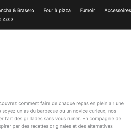
ancha & Brasero
Four à pizza
Fumoir
Accessoire
pizzas
écouvrez comment faire de chaque repas en plein air une
s soyez un as du barbecue ou un novice curieux, nos
er l’art des grillades sans vous ruiner. En compagnie de
rer par des recettes originales et des alternatives