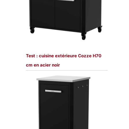
Test : cuisine extérieure Cozze H70
cm en acier noir