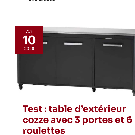
Avr
10
Test
:
2026
table
d’extérieur
cozze
avec
3
portes
et
6
roulettes
Test : table d’extérieur
cozze avec 3 portes et 6
roulettes