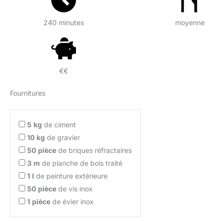
240 minutes
moyenne
€€
Fournitures
5
kg
de ciment
10
kg
de gravier
50
pièce
de briques réfractaires
3
m
de planche de bois traité
1
l
de peinture extérieure
50
pièce
de vis inox
1
pièce
de évier inox