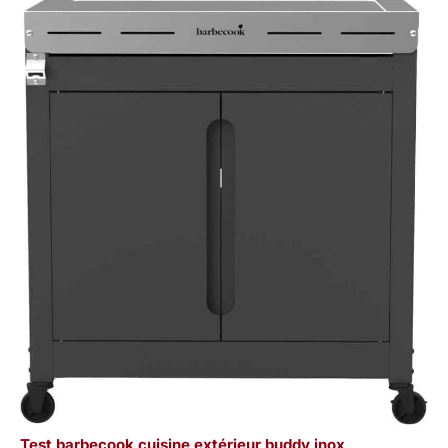
Test barbecook cuisine extérieur buddy inox