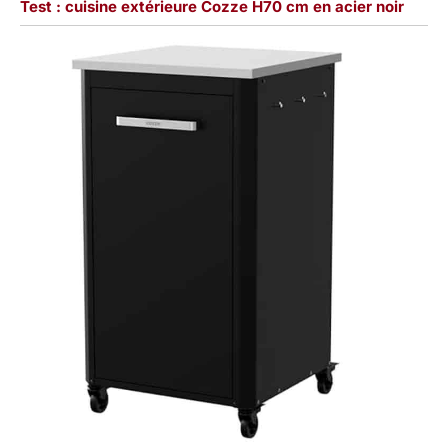
Test : cuisine extérieure Cozze H70 cm en acier noir