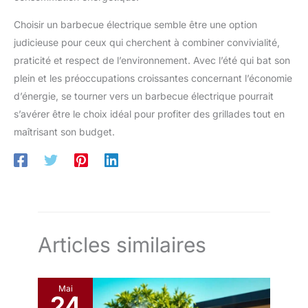
grilles : acier, fonte, grill plat, fumoir. Idéal pour la maison, le
camping et les barbecues en extérieur. 【Anti-projection
Choisir un barbecue électrique semble être une option
intégré, nettoyage impeccable】Pare-éclaboussures intégré
retient graisses et déchets, fini les taches sur vos vêtements.
judicieuse pour ceux qui cherchent à combiner convivialité,
Nettoyage propre, hygiénique et pratique pour vos séances de
barbecue.
praticité et respect de l’environnement. Avec l’été qui bat son
plein et les préoccupations croissantes concernant l’économie
d’énergie, se tourner vers un barbecue électrique pourrait
s’avérer être le choix idéal pour profiter des grillades tout en
maîtrisant son budget.
Articles similaires
Mai
24