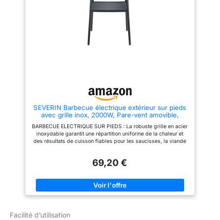
SEVERIN Barbecue électrique extérieur sur pieds
avec grille inox, 2000W, Pare-vent amovible,
eBBQ avec bac à eau pour utilisation en intérieur
BARBECUE ELECTRIQUE SUR PIEDS : La robuste grille en acier
et extérieur, Noir, PG 8594
inoxydable garantit une répartition uniforme de la chaleur et
des résultats de cuisson fiables pour les saucisses, la viande
et les légumes grillés, idéale pour une utilisation sur le balcon,
la terrasse ou en intérieur. CONTRÔLE FACILE DE LA
69,20 €
TEMPÉRATURE : La chaleur souhaitée se règle facilement via la
commande rotative, permettant de cuire différents plats grillés
de manière contrôlée, sans réglages compliqués. NETTOYAGE
SANS EFFORT : La conception bien pensée avec pièces
amovibles permet un nettoyage rapide et facile après la
cuisson, rendant ce grill barbecue particulièrement adapté à un
usage quotidien régulier. FAIBLE ÉMISSION DE FUMÉE ET
Facilité d’utilisation
CHAUFFE RAPIDE : Le remplissage du bac récupérateur de