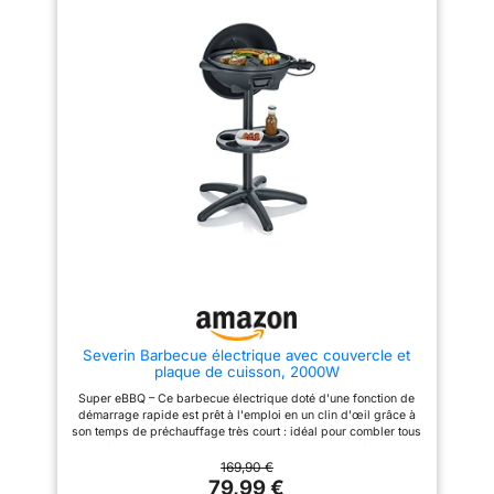
une grille et un bac de
Polyvalent – Utilisable à
récupération compatibles avec
l'intérieur comme à l'extérieur,
le lave-vaisselle RÉPARABILITÉ
ce barbecue de table est idéal
DE 15 ANS AU JUSTE PRIX:
pour un repas convivial entre
Nous recommandons de faire
amis ou en famille. Le bac à eau
réparer votre produit dans notre
réduit également fumée et
réseau de 6 200 centres de
odeurs en plus de récupérer les
réparation à travers le monde
graisses Grillades en toute
afin de prolonger sa durée de
sécurité - Le revêtement
vie.
Safetouch du gril électrique ne
conduit pas la chaleur. La grille
en inox est protégée par un
pare-vent amovible de 8 cm.
Ses nombreux composants
amovibles rendent également
son nettoyage facile Détails –
SEVERIN eBBQ de table 2
200W, grille en inox de haute
qualité, éclairage LED et
thermostat réglable, cuisson
jusqu'à 250 °C, revêtement
Severin Barbecue électrique avec couvercle et
SafeTouch, pare-vent amovible
plaque de cuisson, 2000W
de 8 cm, PG 8565 Qualité
allemande – Garantie 2 ans –
Super eBBQ – Ce barbecue électrique doté d'une fonction de
Les produits SEVERIN sont
démarrage rapide est prêt à l'emploi en un clin d'œil grâce à
performants par leur
son temps de préchauffage très court : idéal pour combler tous
conception, leur facilité
les désirs des amateurs de barbecue. Couvercle métallique -
d’utilisation et leur durée de vie
Couvercle équipé d'un thermomètre intégré permettant de
169,90 €
surveiller facilement la température, doté d'une échelle
79,99 €