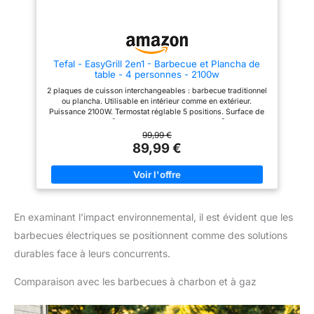
graisses pour un barbecue en
toute sécurité dans
l'appartement, sur le balcon ou
à l'intérieur Nettoyage facile
grâce aux pièces détachables :
grille et élément chauffant
Tefal - EasyGrill 2en1 - Barbecue et Plancha de
amovibles, adaptés au lave-
table - 4 personnes - 2100w
vaisselle, nettoyage rapide,
hygiénique et gain de temps au
2 plaques de cuisson interchangeables : barbecue traditionnel
quotidien Moteur puissant de
ou plancha. Utilisable en intérieur comme en extérieur.
2000 W : le barbecue électrique
Puissance 2100W. Termostat réglable 5 positions. Surface de
puissant avec une puissance de
cuisson 735 cm² en mode barbecue et 680 cm² en mode
2000 W assure un chauffage
plancha. Cuisson saine: bac récepteur avec eau pour limiter
99,99 €
rapide et une température
fumée et odeurs Facile à nettoyer: 100% amovibles et
89,99 €
constante de cuisson à chaque
compatibles lave-vaisselle sauf éléments électrique.
processus de grillade
En examinant l’impact environnemental, il est évident que les
barbecues électriques se positionnent comme des solutions
durables face à leurs concurrents.
Comparaison avec les barbecues à charbon et à gaz