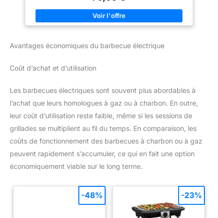
graduée très lisible. Le couvercle peut également servir de
pare-vent. Température réglable - Thermostat amovible à
plusieurs niveaux, muni d'une poignée d'extraction Facile à
nettoyer grâce à son bac à graisse amovible. Détails – 1 x grill
électrique Severin avec couvercle, plaque de cuisson à
revêtement en céramique : résistante, anti-rayures et facile à
Avantages économiques du barbecue électrique
nettoyer, 2 000 W, réf. 8541
Coût d’achat et d’utilisation
Les barbecues électriques sont souvent plus abordables à
l’achat que leurs homologues à gaz ou à charbon. En outre,
leur coût d’utilisation reste faible, même si les sessions de
grillades se multiplient au fil du temps. En comparaison, les
coûts de fonctionnement des barbecues à charbon ou à gaz
peuvent rapidement s’accumuler, ce qui en fait une option
économiquement viable sur le long terme.
-48%
-23%