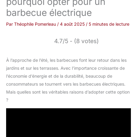
pourquoi opter pour un
barbecue électrique
Par
Théophile Pomerleau
/
4 août 2025
/
5 minutes de lecture
4.7/5 - (8 votes)
À l’approche de l’été, les barbecues font leur retour dans les
jardins et sur les terrasses. Avec l’importance croissante de
l’économie d’énergie et de la durabilité, beaucoup de
consommateurs se tournent vers les barbecues électriques.
Mais quelles sont les véritables raisons d’adopter cette option
?