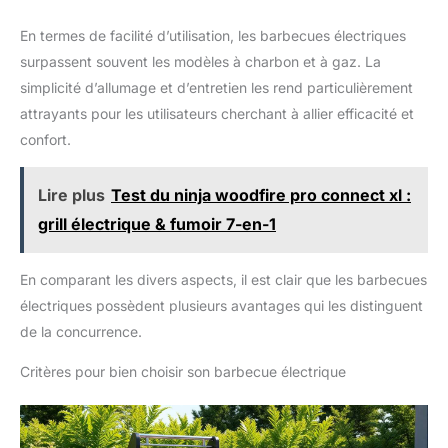
graisse avec de l'eau réduit les projections de graisse, tandis
que le temps de chauffe court permet une utilisation flexible et
En termes de facilité d’utilisation, les barbecues électriques
spontanée sans longue attente. DÉTAILS : barbecue électrique
Severin, grille et pied en acier inoxydable, nettoyage et
surpassent souvent les modèles à charbon et à gaz. La
utilisation faciles, pièces amovibles, faible émission de fumée,
chauffe rapide, 35–200 °C, surface de cuisson : 38x22 cm,
simplicité d’allumage et d’entretien les rend particulièrement
longueur du câble : 140 cm, 1,88 kg, 2 000 W, noir, réf. 8594
attrayants pour les utilisateurs cherchant à allier efficacité et
confort.
Lire plus
Test du ninja woodfire pro connect xl :
grill électrique & fumoir 7-en-1
En comparant les divers aspects, il est clair que les barbecues
électriques possèdent plusieurs avantages qui les distinguent
de la concurrence.
Critères pour bien choisir son barbecue électrique