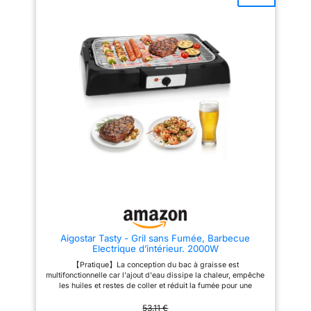
grâce au thermostat rotatif.
pour une cuisson précise, de la
Maîtrisez la cuisson de tous vos
saisie à la cuisson douce, selon
plats sans réglages compliqués
vos envies et types
: une cuisine conviviale et
d'ingrédients 2 FOIS MOINS DE
accessible à tous. NETTOYAGE
FUMÉE : Bac à eau limitant
SANS EFFORT – Une conception
fumée et odeurs pour une
intelligente avec des
cuisson plus saine, idéale en
composants entièrement
intérieur comme en extérieur,
amovibles. Profitez d'un
toute l'année, sans gêne ni
entretien rapide et facile après
projections NETTOYAGE FACILE
chaque utilisation, ce qui rend
: Grille, plaque et bacs
ce barbecue électrique idéal
entièrement amovibles et
pour un usage quotidien
compatibles lave-vaisselle pour
régulier. MOINS DE FUMÉE &
un nettoyage rapide et sans
CHAUFFE RAPIDE – Le bac
contraintes après usage
récupérateur de graisse rempli
FABRIQUÉ EN FRANCE &
d'eau prévient les flambées de
RÉPARABILITÉ 15 ANS AU
graisses et réduit les fumées et
JUSTE PRIX : Nous proposons
odeurs. Sa montée en
de faire réparer votre produit
température rapide permet de
dans notre réseau de 6200
griller de manière spontanée
réparateurs dans le monde pour
sans attente prolongée.
prolonger sa durée de vie
Aigostar Tasty - Gril sans Fumée, Barbecue
COMPACT & PUISSANT – Avec
Electrique d’intérieur. 2000W
ses 2000W et sa surface de
cuisson de 38x22 cm, ce grill
【Pratique】La conception du bac à graisse est
électrique offre performance et
multifonctionnelle car l'ajout d'eau dissipe la chaleur, empêche
compacité. Son cordon
les huiles et restes de coller et réduit la fumée pour une
d'alimentation de 140 cm offre
utilisation en intérieur. De plus, il est entièrement amovible pour
une grande liberté de
un nettoyage et un rangement pratiques. 【Puissant】Sa
53,11 €