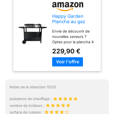
déplacement facile et
sans effort, vous
permettant de la déplacer
Happy Garden
facilement selon vos
Plancha au gaz
besoins et votre
MÉRIDA 4 brûleurs
environnement de
Envie de découvrir de
+ Chariot
cuisson.
nouvelles saveurs ?
Optez pour la plancha 4
brûleurs MÉRIDA et son
229,90 €
chariot. Dimensions :
Plancha + chariot : L 127
× P 45,2 × H 94,8cm -
Surface de cuisson : L 75
× l 35cm - Tablettes : L
34 x l 25,5cm Matières :
Plancha : acier peint -
Notes de la rédaction 15/20
Plaque de cuisson : acier
émaillé - Panneau de
puissance de chauffage :
contrôle : inox Couleurs :
nombre de brûleurs :
Structure + plaque de
cuisson : noire -
surface de cuisson :