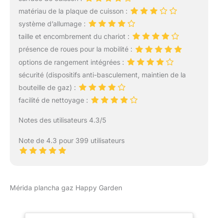
finition en métal de haute
matériau de la plaque de cuisson :
qualité, notre desserte
système d’allumage :
assure une solidité et
taille et encombrement du chariot :
une durabilité
exceptionnelles pour une
présence de roues pour la mobilité :
utilisation à long terme.
options de rangement intégrées :
ORGANISATION
sécurité (dispositifs anti-basculement, maintien de la
OPTIMALE : Les crochets
bouteille de gaz) :
et les compartiments de
rangement inclus vous
facilité de nettoyage :
permettent de garder vos
ustensiles de cuisine à
Notes des utilisateurs 4.3/5
portée de main, vous
offrant ainsi une
Note de 4.3 pour 399 utilisateurs
organisation optimale
lors de la préparation de
vos repas. MOBILITÉ
FACILE : Équipée de 2
Mérida plancha gaz Happy Garden
roues robustes et d'une
poignée pratique, notre
desserte offre un