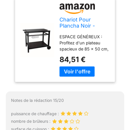
Chariot Pour
Plancha Noir -
GS130
ESPACE GÉNÉREUX :
Profitez d'un plateau
spacieux de 85 x 50 cm,
offrant amplement
84,51 €
d'espace pour préparer
et servir vos délicieux
plats cuisinés à la
plancha. POLYVALENCE
: Notre desserte est
conçue pour accueillir les
planchas équipées de 2,
Notes de la rédaction 15/20
3 ou 4 brûleurs, vous
offrant une compatibilité
puissance de chauffage :
maximale pour vos
nombre de brûleurs :
besoins de cuisson.
ROBUSTESSE : Avec sa
surface de cuisson :