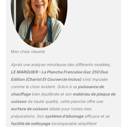
Les brûleurs inox
trompettes, le piezzo
mécanique et les
boutons antidérapants
facilitent l'allumage.</p>
<p>GARANTIE À VIE :
Durables et
respectueuses de
l'environnement, les
Mon choix résumé
planchas LE MARQUIER
sont équipées d'une
Après une analyse minutieuse des différents modèles,
plaque en fonte émaillée
LE MARQUIER – La Plancha Francaise Gaz 250 Duo
et de brûleurs garantis à
Edition (Chariot Et Couvercle Inclus)
s’est imposée
vie, pour que votre
comme le choix évident. Grâce à sa
puissance de
plancha vous
accompagne durant de
chauffage
bien équilibrée et son
matériau de plaque de
longues années.</p>
cuisson
de haute qualité, cette plancha offre une
surface de cuisson
idéale pour toutes mes
préparations. Son
système d’allumage
efficace et sa
facilité de nettoyage
incomparable simplifient