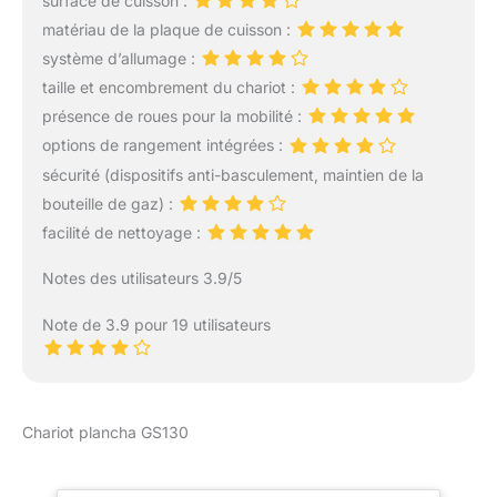
surface de cuisson :
pour les petits extérieurs.
matériau de la plaque de cuisson :
Les brûleurs inox
système d’allumage :
trompettes, le piezzo
mécanique et les
taille et encombrement du chariot :
boutons antidérapants
présence de roues pour la mobilité :
facilitent l'allumage.</p>
options de rangement intégrées :
<p>GARANTIE À VIE :
sécurité (dispositifs anti-basculement, maintien de la
Durables et
respectueuses de
bouteille de gaz) :
l'environnement, les
facilité de nettoyage :
planchas LE MARQUIER
sont équipées d'une
Notes des utilisateurs 3.9/5
plaque en fonte émaillée
et de brûleurs garantis à
Note de 3.9 pour 19 utilisateurs
vie, pour que votre
plancha vous
accompagne durant de
longues années.</p>
Chariot plancha GS130