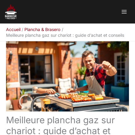
Aller
Rechercher
au
contenu
Accueil
Plancha & Brasero
Meilleure plancha gaz sur chariot : guide d’achat et conseils
Meilleure plancha gaz sur
chariot : guide d’achat et