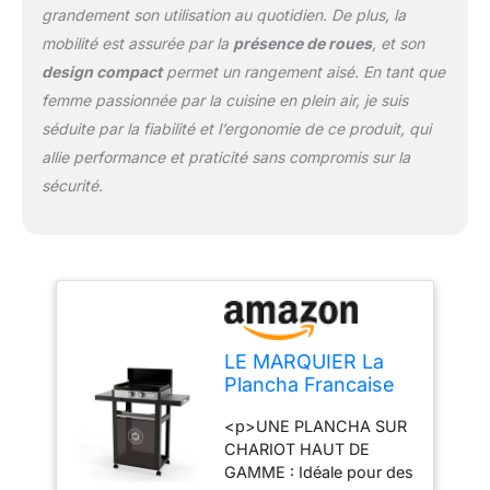
grandement son utilisation au quotidien. De plus, la
mobilité est assurée par la
présence de roues
, et son
design compact
permet un rangement aisé. En tant que
femme passionnée par la cuisine en plein air, je suis
séduite par la fiabilité et l’ergonomie de ce produit, qui
allie performance et praticité sans compromis sur la
sécurité.
LE MARQUIER La
Plancha Francaise
Gaz 250 Duo
<p>UNE PLANCHA SUR
Edition (Chariot Et
CHARIOT HAUT DE
Couvercle Inclus)
GAMME : Idéale pour des