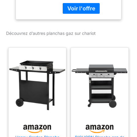
cuissons saines et
savoureuses, cette
plancha gaz avec plaque
de cuisson en fonte est
vendue avec un
Découvrez d’autres planchas gaz sur chariot
couvercle en acier et un
chariot pour plancha.
</p> <p>PRATIQUE ET
COMPACTE : Le format
tout-en-un de cette
plancha primée* est idéal
pour les petits extérieurs.
Les brûleurs inox
trompettes, le piezzo
mécanique et les
boutons antidérapants
facilitent l'allumage.</p>
<p>GARANTIE À VIE :
Durables et
respectueuses de
l'environnement, les
planchas LE MARQUIER