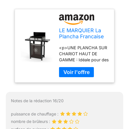
LE MARQUIER La
Plancha Francaise
Gaz 250 Duo
<p>UNE PLANCHA SUR
Edition (Chariot Et
CHARIOT HAUT DE
Couvercle Inclus)
GAMME : Idéale pour des
cuissons saines et
savoureuses, cette
plancha gaz avec plaque
de cuisson en fonte est
vendue avec un
couvercle en acier et un
Notes de la rédaction 16/20
chariot pour plancha.
</p> <p>PRATIQUE ET
puissance de chauffage :
COMPACTE : Le format
tout-en-un de cette
nombre de brûleurs :
plancha primée* est idéal