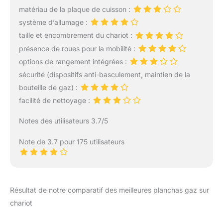
Panneau de contrôle :
matériau de la plaque de cuisson :
silver - Brûleurs : silver À
système d’allumage :
monter (notice incluse) -
taille et encombrement du chariot :
Garantie 2 ans -
Livraison en 1 colis en
présence de roues pour la mobilité :
pas de porte, en bas
options de rangement intégrées :
d'immeuble
sécurité (dispositifs anti-basculement, maintien de la
bouteille de gaz) :
facilité de nettoyage :
Notes des utilisateurs 3.7/5
Note de 3.7 pour 175 utilisateurs
Résultat de notre comparatif des meilleures planchas gaz sur
chariot