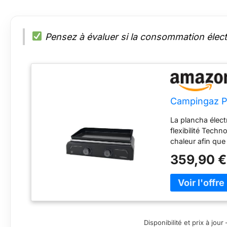
Pensez à évaluer si la consommation élec
Campingaz Pl
La plancha électr
flexibilité Tech
chaleur afin qu
sur toute la surf
359,90 €
fonctionne à pil
plein d’espace po
surface de cuis
Disponibilité et prix à jo