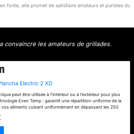
n fonte, elle promet de satisfaire amateurs et puristes du
ra convaincre les amateurs de grillades.
lancha Electric 2 XD
ique peut être utilisée à l’intérieur ou à l’extérieur pour plus
echnologie Even Temp : garantit une répartition uniforme de la
e vos aliments cuisent uniformément en dépassant les 250
surface de cuisson. L'allumage électrique vous facilite la vie. Il
€
e et les piles sont fournies. Surface de cuisson extra large
ace pour les grillades Nettoyage facile : Le revêtement
urface de cuisson de la plancha permet de nettoyer en un rien