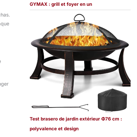
GYMAX : grill et foyer en un
chas.
aque
e
nger
Test brasero de jardin extérieur Φ76 cm :
polyvalence et design