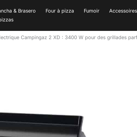
ancha & Brasero
Four à pizza
Fumoir
Accessoire
pizzas
électrique Campingaz 2 XD : 3400 W pour des grillades parf