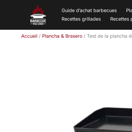
Aller
Guide d’achat barbecues
Pl
au
Recettes grillades
Recettes 
contenu
Accueil
Plancha & Brasero
Test de la plancha 