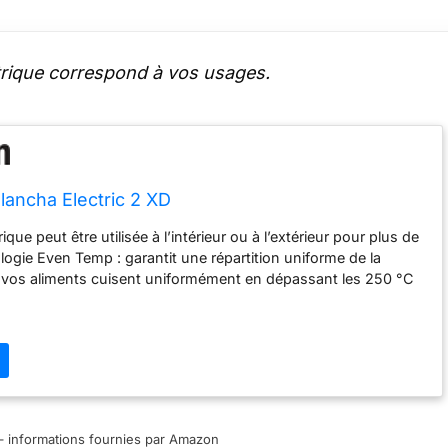
trique correspond à vos usages.
ancha Electric 2 XD
ique peut être utilisée à l’intérieur ou à l’extérieur pour plus de
nologie Even Temp : garantit une répartition uniforme de la
e vos aliments cuisent uniformément en dépassant les 250 °C
ace de cuisson. L'allumage électrique vous facilite la vie. Il
e et les piles sont fournies. Surface de cuisson extra large avec
ur les grillades Nettoyage facile : Le revêtement émaillé de la
son de la plancha permet de nettoyer en un rien de temps
ur – informations fournies par Amazon