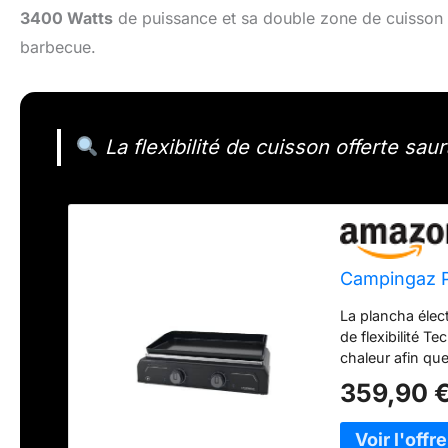
3400 Watts
de puissance et sa double zone de cuisson e
barbecue.
La flexibilité de cuisson offerte sau
Campingaz P
La plancha électr
de flexibilité T
chaleur afin qu
°C sur toute la 
359,90 
fonctionne à pil
avec plein d’esp
émaillé de la s