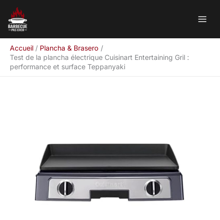
Aller
Rechercher
au
contenu
Accueil
Plancha & Brasero
Test de la plancha électrique Cuisinart Entertaining Gril :
performance et surface Teppanyaki