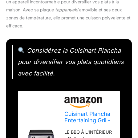
un appareil incontournable pour diversifier vos plats à la
maison. Avec sa plaque
teppanyaki
amovible et ses deux
zones de température, elle promet une cuisson polyvalente et
efficace.
Considérez la Cuisinart Plancha
pour diversifier vos plats quotidiens
avec facilité.
Cuisinart Plancha
Entertaining Gril -
Grande Plancha
LE BBQ À L'INTÉRIEUR
Electrique, Plaque