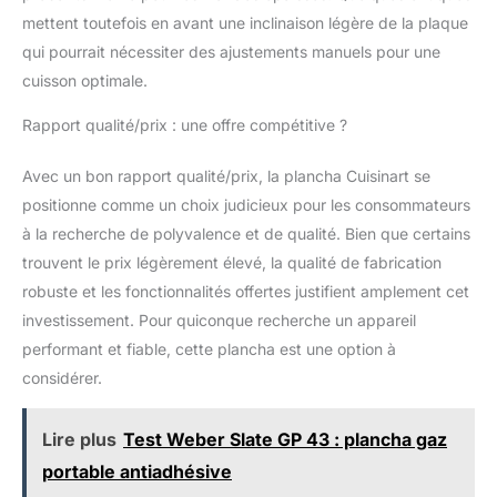
permet d'évacuer
mettent toutefois en avant une inclinaison légère de la plaque
l'excès d'huile pour des
qui pourrait nécessiter des ajustements manuels pour une
résultats plus sains.
DÉCOUVREZ DES
cuisson optimale.
POSSIBILITÉS
Rapport qualité/prix : une offre compétitive ?
DÉLICIEUSES DE PETIT
DÉJEUNER, DE
DÉJEUNER ET DE
Avec un bon rapport qualité/prix, la plancha Cuisinart se
DÎNER - Régalez votre
positionne comme un choix judicieux pour les consommateurs
famille et vos amis avec
à la recherche de polyvalence et de qualité. Bien que certains
de délicieux repas faits
trouvent le prix légèrement élevé, la qualité de fabrication
maison, des crêpes du
matin aux steaks du
robuste et les fonctionnalités offertes justifient amplement cet
soir. CONCEPTION
investissement. Pour quiconque recherche un appareil
FINE AVEC GARDE
performant et fiable, cette plancha est une option à
INTÉGRÉE POUR
considérer.
CAPTURER LES
GOUTTES ET
ECLABOUSSURES -
Lire plus
Test Weber Slate GP 43 : plancha gaz
Déplacez les aliments
portable antiadhésive
facilement autour de la