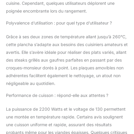
cuisine. Cependant, quelques utilisateurs déplorent une
DEUX ZONES POUR
UNE VERSABILITÉ
poignée encombrante lors du rangement.
ULTIME - Contrôle total
Polyvalence d’utilisation : pour quel type d’utilisateur ?
pour cuire
simultanément
différents aliments à
Grâce à ses deux zones de température allant jusqu’à 260°C,
différentes
cette plancha s’adapte aux besoins des cuisiniers amateurs et
températures, chaque
avertis. Elle s’avère idéale pour réaliser des plats variés, allant
côté de la plaque de la
des steaks grillés aux gaufres parfaites en passant par des
plancha étant chauffé
avec précision de 90°C
croques-monsieur dorés à point. Les plaques amovibles non
à 260°C. CUISEZ
adhérentes facilitent également le nettoyage, un atout non
SAINEMENT, MANGEZ
négligeable au quotidien.
SAINEMENT -
Contrôlez totalement
Performance de cuisson : répond-elle aux attentes ?
vos aliments, qu'il
s'agisse de saisir des
La puissance de 2200 Watts et le voltage de 130 permettent
viandes ou de griller
une montée en température rapide. Certains avis soulignent
délicatement des
légumes, le plateau
une cuisson uniforme et rapide, assurant des résultats
d'égouttage intégré
probants même pour les viandes épaisses. Quelques critiques