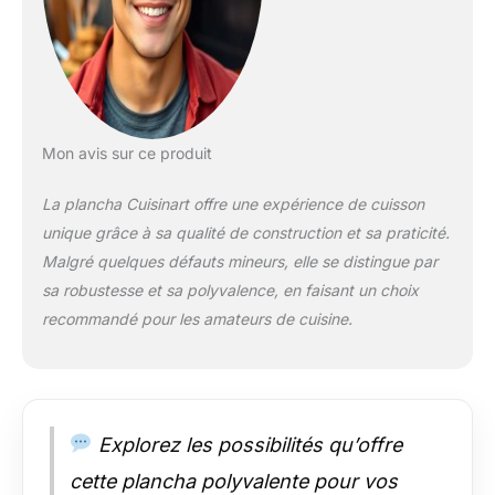
DE TEMPÉRATURE À
DEUX ZONES POUR
UNE VERSABILITÉ
ULTIME - Contrôle
total pour cuire
simultanément
différents aliments à
Mon avis sur ce produit
différentes
températures,
La plancha Cuisinart offre une expérience de cuisson
chaque côté de la
unique grâce à sa qualité de construction et sa praticité.
plaque de la plancha
Malgré quelques défauts mineurs, elle se distingue par
étant chauffé avec
précision de 90°C à
sa robustesse et sa polyvalence, en faisant un choix
260°C. CUISEZ
recommandé pour les amateurs de cuisine.
SAINEMENT,
MANGEZ
SAINEMENT -
Contrôlez totalement
vos aliments, qu'il
Explorez les possibilités qu’offre
s'agisse de saisir des
viandes ou de griller
cette plancha polyvalente pour vos