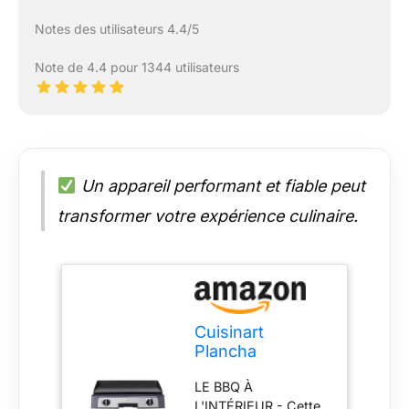
Notes des utilisateurs 4.4/5
Note de 4.4 pour 1344 utilisateurs
Un appareil performant et fiable peut
transformer votre expérience culinaire.
Cuisinart
Plancha
Entertaining Gril
LE BBQ À
- Grande
L'INTÉRIEUR - Cette
Plancha