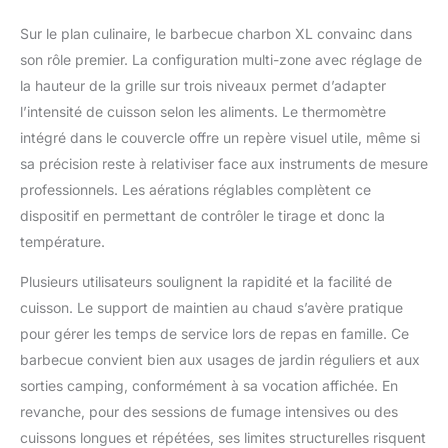
grillades plus sûres et
plus faciles à nettoyer.
Sur le plan culinaire, le barbecue charbon XL convainc dans
Le gril à charbon est
son rôle premier. La configuration multi-zone avec réglage de
équipé d'un cendrier à
la hauteur de la grille sur trois niveaux permet d’adapter
charbon séparé et
amovible, qui peut être
l’intensité de cuisson selon les aliments. Le thermomètre
lavé directement à
intégré dans le couvercle offre un repère visuel utile, même si
l'eau.
Polyvalence :
sa précision reste à relativiser face aux instruments de mesure
Le barbecue charbon
professionnels. Les aérations réglables complètent ce
de bois peut également
être utilisé pour fumer
dispositif en permettant de contrôler le tirage et donc la
des aliments, la grille
température.
inférieure mesure 58 x
42 cm et la grille
Plusieurs utilisateurs soulignent la rapidité et la facilité de
supérieure mesure 54
cuisson. Le support de maintien au chaud s’avère pratique
x 22 cm, parfait pour
pour gérer les temps de service lors de repas en famille. Ce
griller et fumer des
barbecue convient bien aux usages de jardin réguliers et aux
aliments.
Accessoires complets :
sorties camping, conformément à sa vocation affichée. En
Le gril à charbon a 4
revanche, pour des sessions de fumage intensives ou des
évents réglables. Vous
cuissons longues et répétées, ses limites structurelles risquent
pouvez parfaitement