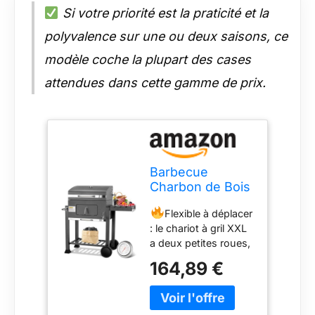
Si votre priorité est la praticité et la
polyvalence sur une ou deux saisons, ce
modèle coche la plupart des cases
attendues dans cette gamme de prix.
Barbecue
Charbon de Bois
XL, Chariot à
Flexible à déplacer
Barbecue, Grill
: le chariot à gril XXL
XL à Charbon
a deux petites roues,
avec Couvercle,
vous pouvez
2PCS Roues,
164,89 €
facilement déplacer le
Thermomètre,
gril à charbon vers le
Réglable en
jardin ou la terrasse
Hauteur, Grand