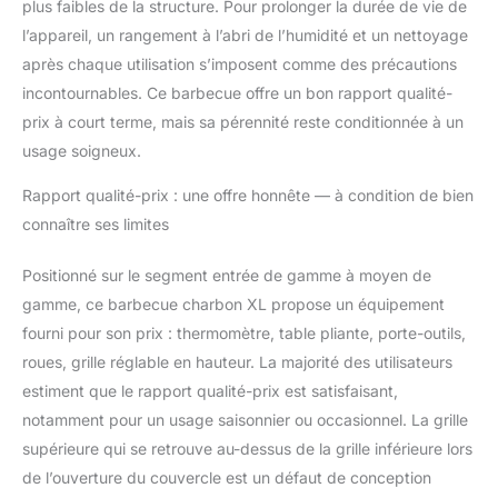
plus faibles de la structure. Pour prolonger la durée de vie de
charbon est de 1,2 kg.
l’appareil, un rangement à l’abri de l’humidité et un nettoyage
Le dépassement de
cette charge affectera
après chaque utilisation s’imposent comme des précautions
la durée de vie du bac à
incontournables. Ce barbecue offre un bon rapport qualité-
charbon.
Si vous
prix à court terme, mais sa pérennité reste conditionnée à un
rencontrez des
usage soigneux.
problèmes de montage
ou des accessoires
Rapport qualité-prix : une offre honnête — à condition de bien
manquants, veuillez
connaître ses limites
nous contacter à
temps pour obtenir de
l'aide.
Positionné sur le segment entrée de gamme à moyen de
gamme, ce barbecue charbon XL propose un équipement
fourni pour son prix : thermomètre, table pliante, porte-outils,
roues, grille réglable en hauteur. La majorité des utilisateurs
estiment que le rapport qualité-prix est satisfaisant,
notamment pour un usage saisonnier ou occasionnel. La grille
supérieure qui se retrouve au-dessus de la grille inférieure lors
de l’ouverture du couvercle est un défaut de conception