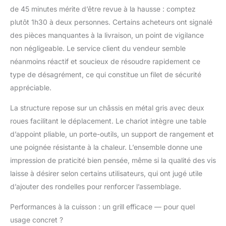
pliables sur les côtés
de 45 minutes mérite d’être revue à la hausse : comptez
pour la préparation
plutôt 1h30 à deux personnes. Certains acheteurs ont signalé
avant le gril et pour le
des pièces manquantes à la livraison, un point de vigilance
stockage des aliments
non négligeable. Le service client du vendeur semble
grillés. De plus, le
support de rangement
néanmoins réactif et soucieux de résoudre rapidement ce
a des crochets pour
type de désagrément, ce qui constitue un filet de sécurité
ranger des outils
appréciable.
comme des pinces à
barbecue, et peut
La structure repose sur un châssis en métal gris avec deux
facilement se replier
roues facilitant le déplacement. Le chariot intègre une table
pour économiser de
l'espace lorsqu'il n'est
d’appoint pliable, un porte-outils, un support de rangement et
pas utilisé.
Matériel
une poignée résistante à la chaleur. L’ensemble donne une
de haute qualité : Le gril
impression de praticité bien pensée, même si la qualité des vis
à charbon avec
laisse à désirer selon certains utilisateurs, qui ont jugé utile
couvercle est peint à
haute température et a
d’ajouter des rondelles pour renforcer l’assemblage.
un aspect gris très
Performances à la cuisson : un grill efficace — pour quel
élégant. Les grilles
chromées rendent les
usage concret ?