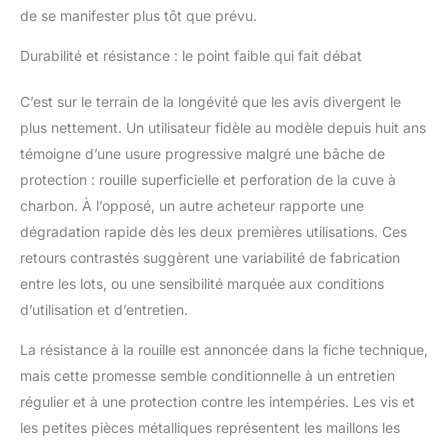
de se manifester plus tôt que prévu.
contrôler la
température du gril
Durabilité et résistance : le point faible qui fait débat
grâce aux bouches
d'aération réglables, au
C’est sur le terrain de la longévité que les avis divergent le
thermomètre intégré et
à la plaque à charbon
plus nettement. Un utilisateur fidèle au modèle depuis huit ans
réglable en hauteur. Le
témoigne d’une usure progressive malgré une bâche de
gril à charbon de bois
protection : rouille superficielle et perforation de la cuve à
dispose également
charbon. À l’opposé, un autre acheteur rapporte une
d'un ouvre-bouteille
intégré.
Remarque :
dégradation rapide dès les deux premières utilisations. Ces
N'utilisez pas de bois
retours contrastés suggèrent une variabilité de fabrication
de chauffage pour les
entre les lots, ou une sensibilité marquée aux conditions
barbecues au charbon
d’utilisation et d’entretien.
de bois, sinon la
peinture de surface se
La résistance à la rouille est annoncée dans la fiche technique,
fissurera en raison de
mais cette promesse semble conditionnelle à un entretien
la température élevée
de la flamme nue. La
régulier et à une protection contre les intempéries. Les vis et
charge maximale de
les petites pièces métalliques représentent les maillons les
charbon du bac à