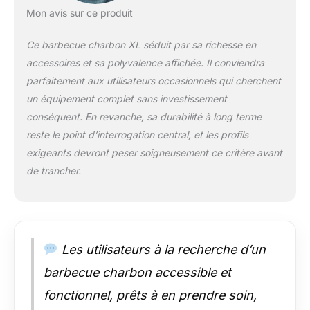
rangement a des
Mon avis sur ce produit
crochets pour ranger
des outils comme
Ce barbecue charbon XL séduit par sa richesse en
des pinces à
accessoires et sa polyvalence affichée. Il conviendra
barbecue, et peut
parfaitement aux utilisateurs occasionnels qui cherchent
facilement se replier
un équipement complet sans investissement
pour économiser de
l'espace lorsqu'il
conséquent. En revanche, sa durabilité à long terme
n'est pas utilisé.
reste le point d’interrogation central, et les profils
Matériel de haute
exigeants devront peser soigneusement ce critère avant
qualité : Le gril à
de trancher.
charbon avec
couvercle est peint à
haute température et
a un aspect gris très
élégant. Les grilles
chromées rendent les
Les utilisateurs à la recherche d’un
grillades plus sûres et
barbecue charbon accessible et
plus faciles à
nettoyer. Le gril à
fonctionnel, prêts à en prendre soin,
charbon est équipé