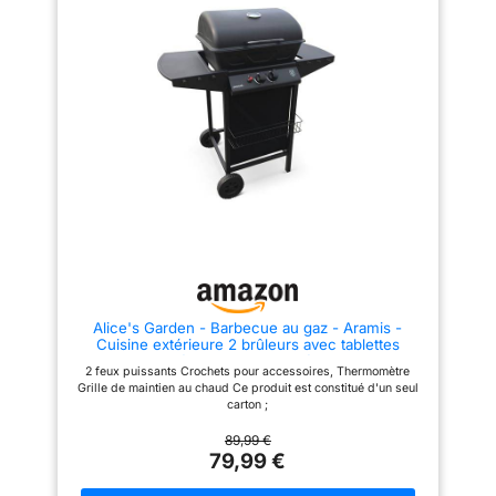
MAÎTRISÉE AU DEGRÉ PRÈS :
Fermez le couvercle de ce
barbecue à gaz pour concentrer
la chaleur et donner une saveur
fumée intense à vos plats,
tandis que le thermomètre à
double échelle aide à suivre
précisément la température
interne CHALEUR RÉGLÉE
BRÛLEUR PAR BRÛLEUR :
Grâce à l'allumage piézo
indépendant de chaque brûleur,
ce barbecue de jardin permet
de cuire à la bonne température,
des steaks bien juteux aux
légumes délicatement grillés
CONCEPTION PRATIQUE : Ce
barbecue à gaz est doté d'un
bac à graisse amovible pour un
Alice's Garden - Barbecue au gaz - Aramis -
nettoyage plus simple et de 2
Cuisine extérieure 2 brûleurs avec tablettes
roulettes pour le déplacer
latérales et thermomètre
facilement de la maison au
2 feux puissants Crochets pour accessoires, Thermomètre
jardin; régulateur et tuyau non
Grille de maintien au chaud Ce produit est constitué d'un seul
fournis, à acheter séparément
carton ;
89,99 €
79,99 €