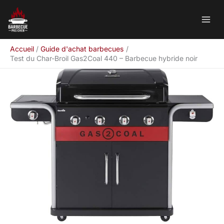
Aller
Rechercher
au
contenu
Accueil
Guide d'achat barbecues
Test du Char-Broil Gas2Coal 440 – Barbecue hybride noir