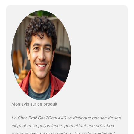
durer Allumeur
électronique : allumez le
gril en appuyant sur un
bouton Grils en fonte
revêtus de porcelaine : le
revêtement en porcelaine
durable de ces grils de
cuisson les rend
résistants à la rouille et
faciles à nettoyer
Indicateur de
température monté sur le
couvercle : vérifiez la
température interne du
gril
Mon avis sur ce produit
Le Char-Broil Gas2Coal 440 se distingue par son design
élégant et sa polyvalence, permettant une utilisation
pratique avec gaz ou charbon. Il chauffe rapidement,