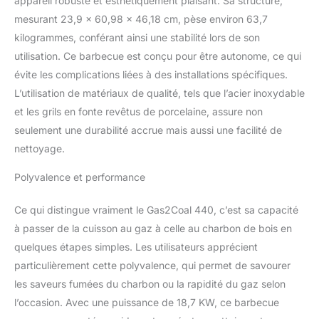
appareil robuste et esthétiquement plaisant. Sa structure,
durable de ces grils de
mesurant 23,9 x 60,98 x 46,18 cm, pèse environ 63,7
cuisson les rend
kilogrammes, conférant ainsi une stabilité lors de son
résistants à la rouille et
utilisation. Ce barbecue est conçu pour être autonome, ce qui
faciles à nettoyer
Indicateur de
évite les complications liées à des installations spécifiques.
température monté sur le
L’utilisation de matériaux de qualité, tels que l’acier inoxydable
couvercle : vérifiez la
et les grils en fonte revêtus de porcelaine, assure non
température interne du
seulement une durabilité accrue mais aussi une facilité de
gril
nettoyage.
Polyvalence et performance
Ce qui distingue vraiment le Gas2Coal 440, c’est sa capacité
à passer de la cuisson au gaz à celle au charbon de bois en
quelques étapes simples. Les utilisateurs apprécient
particulièrement cette polyvalence, qui permet de savourer
les saveurs fumées du charbon ou la rapidité du gaz selon
l’occasion. Avec une puissance de 18,7 KW, ce barbecue