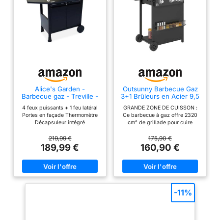
faciles à nettoyer
Indicateur de
température monté sur le
couvercle : vérifiez la
température interne du
gril
Alice's Garden -
Outsunny Barbecue Gaz
Barbecue gaz - Treville -
3+1 Brûleurs en Acier 9,5
Barbecue 4 brûleurs + 1
kW 2 Roues Couvercle
4 feux puissants + 1 feu latéral
GRANDE ZONE DE CUISSON :
feu latéral noir. avec
Noir
Portes en façade Thermomètre
Ce barbecue à gaz offre 2320
thermomètre
Décapsuleur intégré
cm² de grillade pour cuire
jusqu'à 8 hamburgers et 15
saucisses en même temps,
219,99 €
175,90 €
avec un réchaud et un brûleur
189,99 €
160,90 €
latéral pour la cuisson en poêle,
idéal pour 5 à 9 convives
RANGEMENT BIEN PENSÉ : Ce
barbecue de jardin dispose
d'une table d'appoint pratique
pour la préparation, d'un porte-
-11%
épices et d'une étagère, pour
garder chaque accessoire à
portée de main et cuisiner plus
sereinement CUISSON