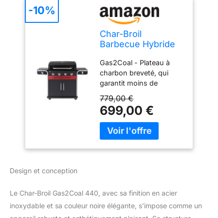
-10%
Char-Broil
Barbecue Hybride
Gas2Coal 2.0 440
Gas2Coal - Plateau à
pour Gaz et
charbon breveté, qui
Charbon de Bois
garantit moins de
flambée et une chaleur
779,00 €
uniforme pour les
699,00 €
aliments cuits et
savoureux Brûleurs en
acier inoxydable :
brûleurs robustes et
durables, conçus pour
durer Allumeur
Design et conception
électronique : allumez le
gril en appuyant sur un
Le Char-Broil Gas2Coal 440, avec sa finition en acier
bouton Grils en fonte
inoxydable et sa couleur noire élégante, s’impose comme un
revêtus de porcelaine : le
revêtement en porcelaine