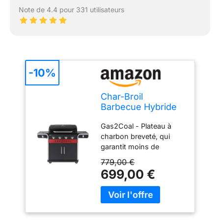
Note de 4.4 pour 331 utilisateurs
-10%
Char-Broil
Barbecue Hybride
Gas2Coal 2.0 440
Gas2Coal - Plateau à
pour Gaz et
charbon breveté, qui
Charbon de Bois
garantit moins de
flambée et une chaleur
779,00 €
uniforme pour les
699,00 €
aliments cuits et
savoureux Brûleurs en
acier inoxydable :
brûleurs robustes et
durables, conçus pour