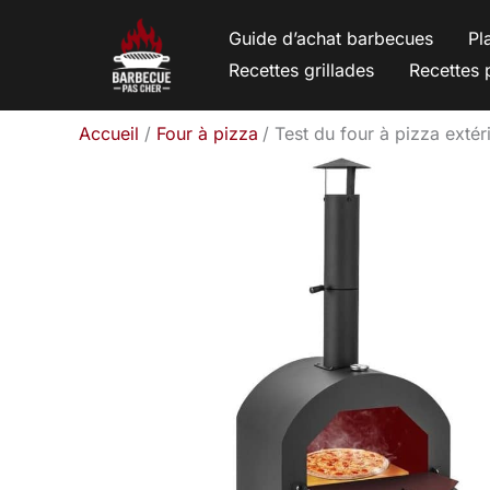
Aller
Guide d’achat barbecues
Pl
au
Recettes grillades
Recettes 
contenu
Accueil
Four à pizza
Test du four à pizza extér