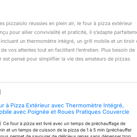
es pizzaiolo réussies en plein air, le four à pizza extérieur
pour allier convivialité et praticité, il s’adapte parfaitem
incluant un thermomètre intégré, un grill mobile et un tiroir
de vos attentes tout en facilitant l’entretien. Plus besoin de
ur est pensé pour simplifier la vie des amateurs de pizzas
 à Pizza Extérieur avec Thermomètre Intégré,
 Mobile avec Poignée et Roues Pratiques Couvercle
r de Collecte des Cendres, pour Cour Jardin Patio,
Ce four à pizza est livré avec un temps de préchauffage de
in et un temps de cuisson de la pizza de 1 à 5 min (préchauffer
vous permet de savourer de délicieux repas sans dépenser trop