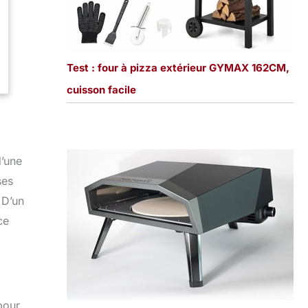
Test : four à pizza extérieur GYMAX 162CM,
cuisson facile
d’une
ses
 D’un
ce
pour