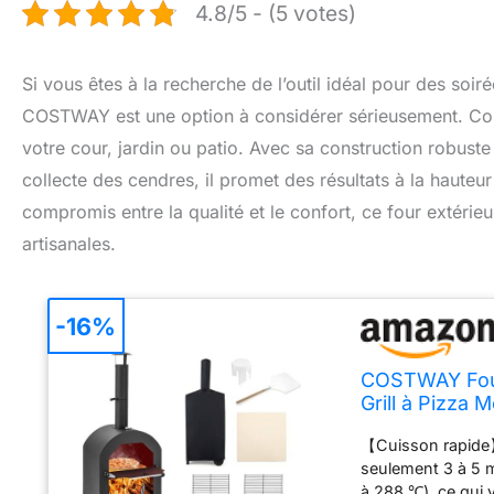
4.8/5 - (5 votes)
Si vous êtes à la recherche de l’outil idéal pour des soiré
COSTWAY est une option à considérer sérieusement. Conçu 
votre cour, jardin ou patio. Avec sa construction robuste 
collecte des cendres, il promet des résultats à la hauteur 
compromis entre la qualité et le confort, ce four extérie
artisanales.
-16%
COSTWAY Four
Grill à Pizza
Etanche Tiroi
【Cuisson rapide】
Noir
seulement 3 à 5 m
à 288 ℃), ce qui 