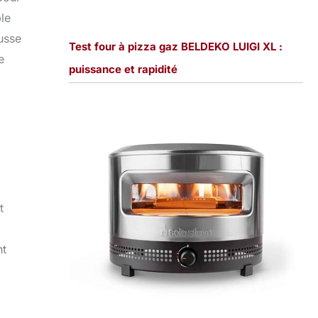
le
ousse
Test four à pizza gaz BELDEKO LUIGI XL :
e
puissance et rapidité
t
nt