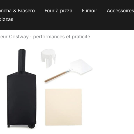
ancha & Brasero
Four à pizza
Fumoir
Accessoire
pizzas
ieur Costway : performances et praticité