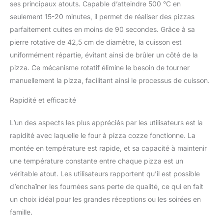
Durable et Pratique :
ses principaux atouts. Capable d’atteindre 500 °C en
Fabriqué en acier
seulement 15-20 minutes, il permet de réaliser des pizzas
galvanisé avec
parfaitement cuites en moins de 90 secondes. Grâce à sa
revêtement en poudre,
pierre rotative de 42,5 cm de diamètre, la cuisson est
comprend un moteur
alimenté par batterie
uniformément répartie, évitant ainsi de brûler un côté de la
pour la rotation de la
pizza. Ce mécanisme rotatif élimine le besoin de tourner
pierre
manuellement la pizza, facilitant ainsi le processus de cuisson.
Rapidité et efficacité
L’un des aspects les plus appréciés par les utilisateurs est la
rapidité avec laquelle le four à pizza cozze fonctionne. La
montée en température est rapide, et sa capacité à maintenir
une température constante entre chaque pizza est un
véritable atout. Les utilisateurs rapportent qu’il est possible
d’enchaîner les fournées sans perte de qualité, ce qui en fait
un choix idéal pour les grandes réceptions ou les soirées en
famille.