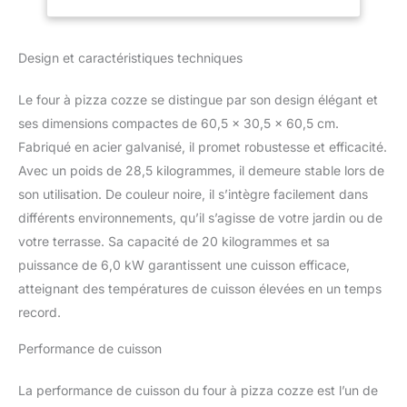
Performance : Une
puissance de 6.0 kW
avec des brûleurs en
Design et caractéristiques techniques
forme de U qui suivent la
pierre, pour une
Le four à pizza cozze se distingue par son design élégant et
préchauffage rapide et
une cuisson en
ses dimensions compactes de 60,5 x 30,5 x 60,5 cm.
seulement 2 minutes
Fabriqué en acier galvanisé, il promet robustesse et efficacité.
Grandes Dimensions :
Avec un poids de 28,5 kilogrammes, il demeure stable lors de
Capacité pour des pizzas
son utilisation. De couleur noire, il s’intègre facilement dans
jusqu'à Ø42.5 cm, avec
différents environnements, qu’il s’agisse de votre jardin ou de
une ouverture avant de
44.5x10.5 cm pour une
votre terrasse. Sa capacité de 20 kilogrammes et sa
manipulation aisée
puissance de 6,0 kW garantissent une cuisson efficace,
Contrôle Précis de la
atteignant des températures de cuisson élevées en un temps
Température :
record.
Thermomètre encastré
pour un contrôle facile
Performance de cuisson
de la température,
assurant une cuisson
parfaite Conception
La performance de cuisson du four à pizza cozze est l’un de