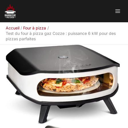
Aller
Rechercher
au
contenu
Accueil
Four à pizza
Test du four à pizza gaz Cozze : puissance 6 kW pour des
pizzas parfaites