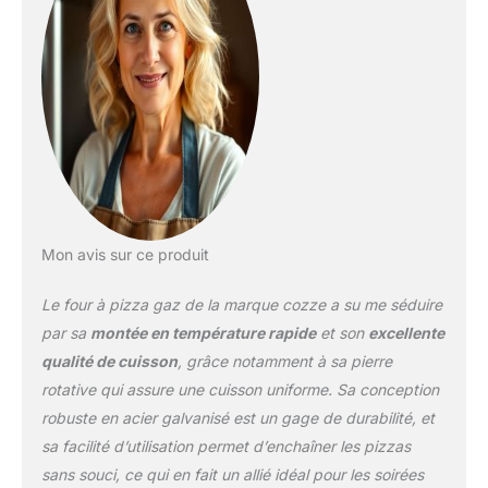
seulement 2 minutes
Grandes Dimensions :
Capacité pour des pizzas
jusqu'à Ø42.5 cm, avec
une ouverture avant de
44.5x10.5 cm pour une
manipulation aisée
Contrôle Précis de la
Température :
Thermomètre encastré
pour un contrôle facile
Mon avis sur ce produit
de la température,
assurant une cuisson
Le four à pizza gaz de la marque cozze a su me séduire
parfaite Conception
Durable et Pratique :
par sa
montée en température rapide
et son
excellente
Fabriqué en acier
qualité de cuisson
, grâce notamment à sa pierre
galvanisé avec
rotative qui assure une cuisson uniforme. Sa conception
revêtement en poudre,
robuste en acier galvanisé est un gage de durabilité, et
comprend un moteur
alimenté par batterie
sa facilité d’utilisation permet d’enchaîner les pizzas
pour la rotation de la
sans souci, ce qui en fait un allié idéal pour les soirées