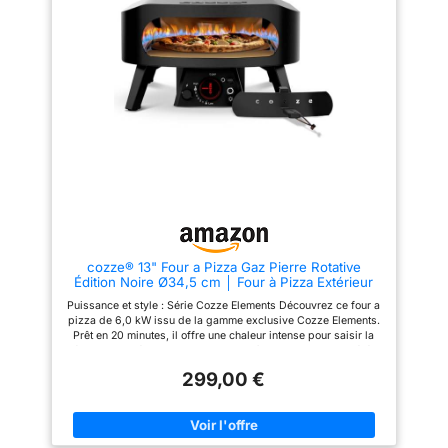
touche de modernité à votre
des ingrédients fondantspour
extérieur. Avec sa double paroi
une explosion de saveurs! MISE
isolée, il combine une
EN ROUTE ET PRÉCHAUFFAGE
esthétique soignée et une
RAPIDE : facile à mettre en
efficacité thermique redoutable
route, le four atteint 400°C en
Maîtrise totale avec ce four
seulement 15 min.
avec pierre pizza Réussissez
RÉPARABILITÉ 15ANS AU JUSTE
vos cuissons grâce à ce four
PRIX: engagement de
avec pierre pizza en cordiérite
réparabilité 15ans au juste prix
large de 430 mm. La pierre
grâce à notre réseau de
accumule la chaleur jusqu'à
6200réparateurs dans le
485 °C pour une base
monde, pour contribuer à la
croustillante. Associée au
protection de l’environnement et
brûleur en U, elle assure une
à la réduction des déchets.
cuisson parfaitement
INCLUS : four à pizza, pelle à
homogène, même pour les plus
pizza et pierre rotative en
grandes pizzas La facilité du
cordiérite. A acheter
cozze® 13" Four a Pizza Gaz Pierre Rotative
revolve pizza oven 17 pouces
séparément une bouteille de
Édition Noire Ø34,5 cm │ Four à Pizza Extérieur
La magie opère avec le système
gaz (propane recommandé)
600°C – Cuisson en 2 minutes
revolve pizza oven. Le moteur
avec détendeur et tuyau flexible
Puissance et style : Série Cozze Elements Découvrez ce four a
rotatif assure une cuisson
adaptés, pour alimenter le four.
pizza de 6,0 kW issu de la gamme exclusive Cozze Elements.
uniforme sur 360 degrés sans
DESIGN COMPACT : pieds
Prêt en 20 minutes, il offre une chaleur intense pour saisir la
que vous ayez à tourner la
pliables pour un transport et un
pâte instantanément. Obtenez une croûte croustillante et aérée,
pizza manuellement. C'est la
rangement faciles Matériaux
digne d'une véritable pizzeria italienne Le design élégant du
garantie d'une cuisson sans
solides pour une utilisation en
299,00 €
Black Edition pizza oven Ce pizza oven se distingue par son
brûlures et d'une expérience
extérieur longue durée.
design "Black Edition" noir mat et ses boutons LED. Livré avec
culinaire détendue et réussie
INSPIRATION ILLIMITEE :
une porte isolante, il allie élégance et performance. C'est
Matériaux robustes et
l’application gratuite MyTefal,
l'appareil idéal pour cuisiner avec style sur votre terrasse tout
conception durable La qualité
inclut des recettes étape par
en impressionnant vos invités Cuisson authentique dans un
est primordiale : avec son corps
étape, pour despizzas