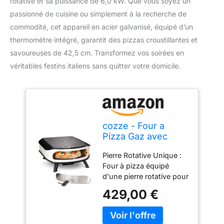
rotative et sa puissance de 6,0 kW. Que vous soyez un
passionné de cuisine ou simplement à la recherche de
commodité, cet appareil en acier galvanisé, équipé d’un
thermomètre intégré, garantit des pizzas croustillantes et
savoureuses de 42,5 cm. Transformez vos soirées en
véritables festins italiens sans quitter votre domicile.
cozze - Four a
Pizza Gaz avec
Pierre Rotative -
Pierre Rotative Unique :
Puissance 6,0 kW,
Four à pizza équipé
Cuisson Parfaite
d'une pierre rotative pour
des Pizzas Ø42.5
une distribution de
cm, Thermomètre
429,00 €
chaleur uniforme et une
Intégré, Acier
croûte croustillante à
Galvanisé
chaque fois Haute