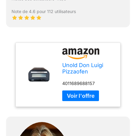
Note de 4.6 pour 112 utilisateurs
Unold Don Luigi
Pizzaofen
Timerfunktion
4011689688157
(68815)