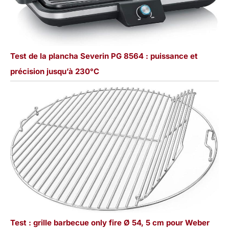
Test de la plancha Severin PG 8564 : puissance et
précision jusqu’à 230°C
Test : grille barbecue only fire Ø 54, 5 cm pour Weber