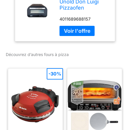
Unold Don Luigi
Pizzaofen
Timerfunktion
4011689688157
(68815)
Découvrez d’autres fours à pizza
-30%