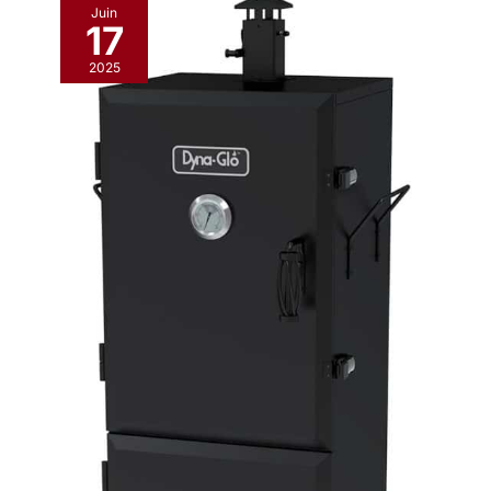
Juin
mesure des besoins
17
des copeaux de bois
trempés qui
2025
garantiront un
fumage parfait.
L'arrivée d'air est
contrôlée par le volet
placé devant le foyer
et le débit de fumée
est régulé par le volet
placé dans la partie
supérieure du fumoir