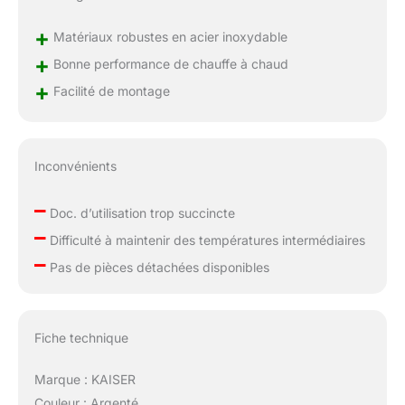
charbon de bois pour
préparer la base de
+
Matériaux robustes en acier inoxydable
chauffage, comme
+
Bonne performance de chauffe à chaud
pour un barbecue. Puis
+
ajoutez dans le foyer
Facilité de montage
au fur et à mesure des
besoins des copeaux
de bois trempés qui
garantiront un fumage
Inconvénients
parfait. L'arrivée d'air
est contrôlée par le
–
Doc. d’utilisation trop succincte
volet placé devant le
–
Difficulté à maintenir des températures intermédiaires
foyer et le débit de
–
fumée est régulé par le
Pas de pièces détachées disponibles
volet placé dans la
partie supérieure du
fumoir
Fiche technique
Marque : KAISER
Couleur : Argenté