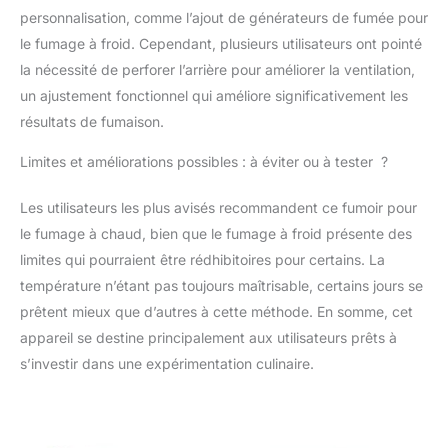
en acier inoxydable
personnalisation, comme l’ajout de générateurs de fumée pour
Kaiser '50’ est léger et
le fumage à froid. Cependant, plusieurs utilisateurs ont pointé
facilement
transportable. Il est de
la nécessité de perforer l’arrière pour améliorer la ventilation,
taille idéale pour fumer
un ajustement fonctionnel qui améliore significativement les
à domicile, dans le
résultats de fumaison.
jardin ou même sur le
balcon. Grâce à sa taille
Limites et améliorations possibles : à éviter ou à tester ?
et sa légèreté, il peut
être installé n'importe
Les utilisateurs les plus avisés recommandent ce fumoir pour
où. Vous pourrez
le fumage à chaud, bien que le fumage à froid présente des
disposer jusqu’à 10 kg
de viande ou 12 truites
limites qui pourraient être rédhibitoires pour certains. La
moyennes ou environ
température n’étant pas toujours maîtrisable, certains jours se
25 saucisses
prêtent mieux que d’autres à cette méthode. En somme, cet
moyennes dans le
appareil se destine principalement aux utilisateurs prêts à
fumoir Kaiser '50'
ACCESSOIRES - Le
s’investir dans une expérimentation culinaire.
fumoir Kaiser '50' est
livré avec tous ses
accessoires. Vous
trouverez emballés