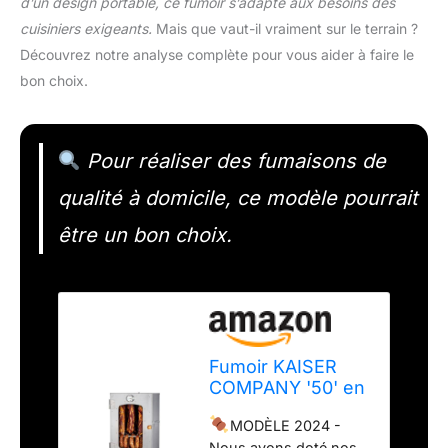
d’un design portable, ce fumoir s’adapte aux besoins des
cuisiniers exigeants.
Mais que vaut-il vraiment sur le terrain ?
Découvrez notre analyse complète pour vous aider à faire le
bon choix.
Pour réaliser des fumaisons de
qualité à domicile, ce modèle pourrait
être un bon choix.
Fumoir KAISER
COMPANY '50' en
acier inoxydable
MODÈLE 2024 -
de haute qualité,
Nous avons doté nos