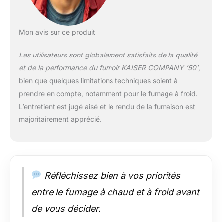
Nous les fabriquons
en Europe depuis
déjà 30 ans à partir
Mon avis sur ce produit
d'acier inoxydable de
qualité. L'acier
Les utilisateurs sont globalement satisfaits de la qualité
inoxydable garantit
et de la performance du fumoir KAISER COMPANY ’50’
,
une longue durée de
bien que quelques limitations techniques soient à
vie et un entretien
prendre en compte, notamment pour le fumage à froid.
facile. Et puisque
nous fabriquons
L’entretient est jugé aisé et le rendu de la fumaison est
nous-mêmes nos
majoritairement apprécié.
produits, nous vous
assurons un service
parfait depuis l'achat
de votre fumoir
jusqu'aux premiers
Réfléchissez bien à vos priorités
résultats
gastronomiques
entre le fumage à chaud et à froid avant
excellents
de vous décider.
DESIGN MODERNE -
Le fumoir en acier