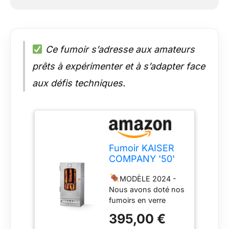
Ce fumoir s’adresse aux amateurs
prêts à expérimenter et à s’adapter face
aux défis techniques.
Fumoir KAISER
COMPANY '50'
en acier
MODÈLE 2024 -
inoxydable de
Nous avons doté nos
haute qualité,
fumoirs en verre
portable de 80
d'une structure plus
cm, pour fumer
395,00 €
solide, avons réfléchi
jusqu'à 10 kg de