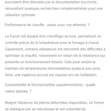
pourraient être déroutés par la documentation succincte,
savoir-faire artisanal
nécessitant quelques recherches complémentaires pour une
assidu. Nous les
fabriquons en Europe
utilisation optimale.
depuis déjà 30 ans à
partir d'acier
Performance de chauffe : assez pour vos attentes ?
inoxydable de qualité.
L'acier inoxydable
Le fumoir est équipé d’un chauffage au bois, permettant un
garantit une longue
contrôle précis de la température pour le fumage à chaud.
durée de vie et un
Cependant, certains utilisateurs ont rencontré des difficultés à
entretien facile. Et
puisque nous
optimiser la chauffe, notamment en raison de la résistance qui
fabriquons nous-
présente un fonctionnement binaire. Cela peut rendre le
mêmes nos produits,
maintien de températures intermédiaires quelque peu ardu.
nous vous assurons
Ainsi, une vigilance accrue est requise lors de l’utilisation.
un service parfait
depuis l'achat de votre
Compatibilité et fonctionnalités supplémentaires : quelle
fumoir jusqu'aux
valeur ajoutée ?
premiers résultats
gastronomiques
excellents
DESIGN
Malgré l’absence de pièces détachées disponibles, ce fumoir
MODERNE - Le fumoir
se distingue par sa robustesse et son potentiel de