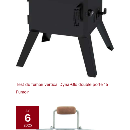
Test du fumoir vertical Dyna-Glo double porte 15
Fumoir
Juil
6
2025