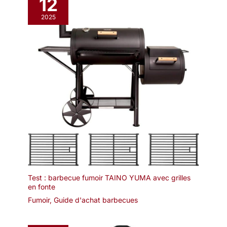
12
un thermomètre
fiable, un bac de
2025
récupération de la
graisse de la viande
et un paquet de 500
g de copeaux de bois
de hêtre pour le
premier fumage.
DESCRIPTION DU
FONCTIONNEMENT
DU FUMOIR – Vous
devez tout d’abord
allumer un feu dans
le foyer du fumoir.
Utilisez quelques
morceaux de
charbon de bois pour
Test : barbecue fumoir TAINO YUMA avec grilles
préparer la base de
en fonte
chauffage, comme
Fumoir
,
Guide d'achat barbecues
pour un barbecue.
Puis ajoutez dans le
foyer au fur et à