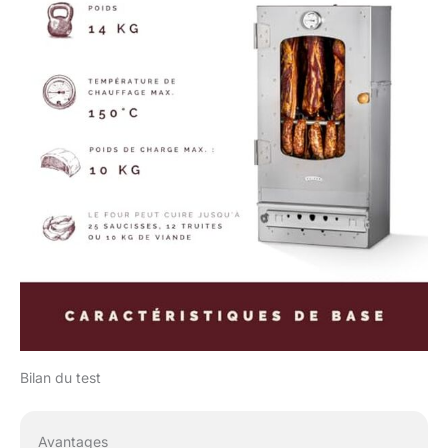
dans le colis un foyer
universel, 2 grilles
droites et 1 grille
ondulée (adaptée aux
poissons) ainsi que 5
crochets à viande, 5
crochets à poisson, un
thermomètre fiable, un
bac de récupération de
la graisse de la viande
et un paquet de 500 g
de copeaux de bois de
hêtre pour le premier
fumage.
DESCRIPTION DU
FONCTIONNEMENT
DU FUMOIR – Vous
devez tout d’abord
Bilan du test
allumer un feu dans le
foyer du fumoir. Utilisez
quelques morceaux de
Avantages