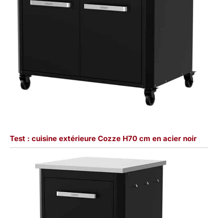
Test : cuisine extérieure Cozze H70 cm en acier noir