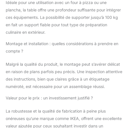
Idéale pour une utilisation avec un four à pizza ou une
Concept de rangement
plancha, la table offre une profondeur suffisante pour intégrer
ouvert : la structure
ouverte pratique avec 6
ces équipements. La possibilité de supporter jusqu’à 100 kg
crochets intégrés offre
en fait un support fiable pour tout type de préparation
suffisamment d'espace
culinaire en extérieur.
pour les outils et les
accessoires, tout
Montage et installation : quelles considérations à prendre en
organisé à portée de
compte ?
main Roulettes pour la
mobilité : équipée de
Malgré la qualité du produit, le montage peut s’avérer délicat
quatre roues robustes
de 75 mm de diamètre,
en raison de plans parfois peu précis. Une inspection attentive
électro-galvanisée et
des instructions, bien que claires grâce à un étiquetage
revêtues de poudre
numéroté, est nécessaire pour un assemblage réussi.
noire pour une
durabilité maximale et
Valeur pour le prix : un investissement justifié ?
un déplacement facile
Design modulaire : ce
La robustesse et la qualité de fabrication à peine plus
module de travail
onéreuses qu’une marque comme IKEA, offrent une excellente
d'extérieur peut être
étendu de manière
valeur ajoutée pour ceux souhaitant investir dans un