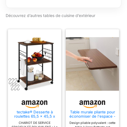
accessoires de
barbecue. Idéal pour
Découvrez d’autres tables de cuisine d’extérieur
toute cuisine
extérieure ou terrasse
Cozze Cuisine
d'extérieur 115 avec
structure ouverte et
plan de travail en
acier inoxydable -
Idéale pour une
cuisine efficace en
plein air et un plan de
travail élégant et
pratique dans le
jardin. Une bonne
alternative à la petite
table de cuisine
Concept de
rangement ouvert : la
tectake® Desserte à
Table murale pliante pour
roulettes 65,5 x 45,5 x
économiser de l'espace -
structure ouverte
88,5 cm, Servante à 3
Table de
pratique avec 6
CHARIOT DE SERVICE
Design pliable polyvalent : cette
Niveaux et 6 Crochets
cuisine/d'extérieur