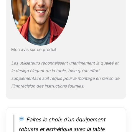
cuisine efficace en
plein air et un plan de
travail élégant et
pratique dans le
jardin. Une bonne
alternative à la petite
table de cuisine
Concept de
Mon avis sur ce produit
rangement ouvert : la
structure ouverte
Les utilisateurs reconnaissent unanimement la qualité et
pratique avec 6
le design élégant de la table, bien qu’un effort
crochets intégrés
supplémentaire soit requis pour le montage en raison de
offre suffisamment
d'espace pour les
l’imprécision des instructions fournies.
outils et les
accessoires, tout
organisé à portée de
main Roulettes pour
la mobilité : équipée
Faites le choix d’un équipement
de quatre roues
robuste et esthétique avec la table
robustes de 75 mm