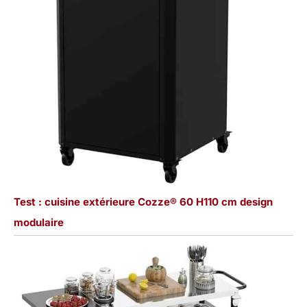
Test : cuisine extérieure Cozze® 60 H110 cm design
modulaire