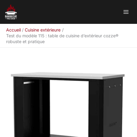
Aller
Rechercher
au
contenu
Accueil
Cuisine extérieure
Test du modèle 115 : table de cuisine d’extérieur cozze®
robuste et pratique