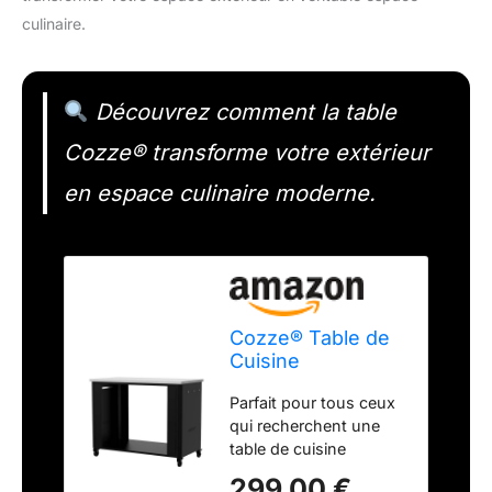
culinaire.
Découvrez comment la table
Cozze® transforme votre extérieur
en espace culinaire moderne.
Cozze® Table de
Cuisine
d'extérieur 115,
Parfait pour tous ceux
Ouverte, avec
qui recherchent une
Plan de Travail en
table de cuisine
Acier Inoxydable
extérieure flexible et
Type 430 | 1190 x
299,00 €