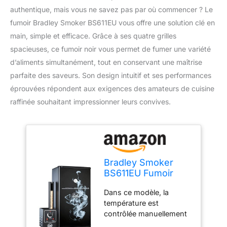
authentique, mais vous ne savez pas par où commencer ? Le
fumoir Bradley Smoker BS611EU vous offre une solution clé en
main, simple et efficace. Grâce à ses quatre grilles
spacieuses, ce fumoir noir vous permet de fumer une variété
d’aliments simultanément, tout en conservant une maîtrise
parfaite des saveurs. Son design intuitif et ses performances
éprouvées répondent aux exigences des amateurs de cuisine
raffinée souhaitant impressionner leurs convives.
Bradley Smoker
BS611EU Fumoir
Original à 4 grilles
Dans ce modèle, la
Noir
température est
contrôlée manuellement
via un interrupteur rotatif