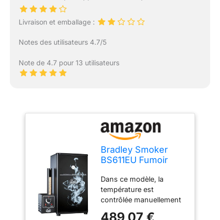
Livraison et emballage :
Notes des utilisateurs 4.7/5
Note de 4.7 pour 13 utilisateurs
Bradley Smoker
BS611EU Fumoir
Original à 4 grilles
Dans ce modèle, la
Noir
température est
contrôlée manuellement
via un interrupteur rotatif
489,07 €