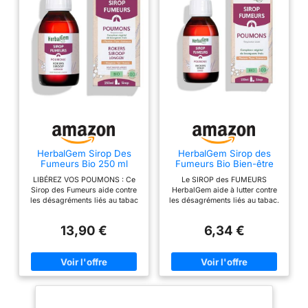
HerbalGem Sirop Des
HerbalGem Sirop des
Fumeurs Bio 250 ml
Fumeurs Bio Bien-être
Respiratoire 150 ml
LIBÉREZ VOS POUMONS : Ce
Le SIROP des FUMEURS
Sirop des Fumeurs aide contre
HerbalGem aide à lutter contre
les désagréments liés au tabac
les désagréments liés au tabac.
et contribue au maintien des
Recette traditionnelle enrichie
voies respiratoires. Un véritable
aux bourgeons La racine
13,90 €
6,34 €
soulagement au quotidien. UNE
d’aunée, l’herbe de Marrube, le
FORMULE NATURELLE : Afin de
souci, le plantain, le noisetier et
vous offrir un moment de bien-
l'huile essentielle d’eucalyptus
être naturel, ce sirop est
aident à libérer les voies
composé de racine d’aunée,
respiratoires Ce sirop procure
d'herbe de marrube, de souci,
rapidement un soulagement et
de plantain, de noisetier et
permet de respirer plus
d'huile essentielle d’eucalyptus.
librement en cas