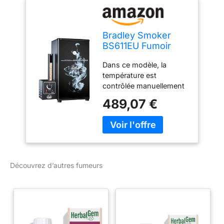
Bradley Smoker
BS611EU Fumoir
Original à 4 grilles
Dans ce modèle, la
Noir
température est
contrôlée manuellement
via un interrupteur rotatif
489,07 €
sur le générateur de
fumée Le modèle
dispose de 4 grilles/
étagères et a une
capacité de 76 litres.
Nouveau design avant
Découvrez d’autres fumeurs
Fumer à chaud et à froid