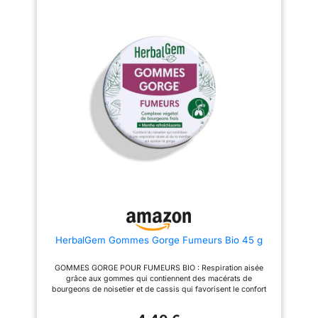
CERTIFIÉ BIO : Les ingrédients
d’encombrement profond des
de ce sirop sont issus de
voies respiratoires 1 cuillère à
l'agriculture biologique et
café, 1 à 5 fois par jour
bénéficient de la certification
BIO (CERTISYS-BE-BIO). Un
véritable moment de bien-être
responsable, tout en respectant
notre environnement. CONSEILS
D'UTILISATION : Vous pouvez
prendre ce sirop fumeur
HerbalGem entre une et cinq
fois par jour, en fonction de vos
besoins. Une cuillère à café
suffit lors de chaque prise.
HERBALGEM, LA
GEMMOTHERAPIE
CONCENTRÉE : Créateur de la
gemmothérapie concentrée,
Herbalgem est expert depuis
30 ans dans l'élaboration de
compléments alimentaires à
base de bourgeons et extraits
HerbalGem Gommes Gorge Fumeurs Bio 45 g
de plantes.
GOMMES GORGE POUR FUMEURS BIO : Respiration aisée
grâce aux gommes qui contiennent des macérats de
bourgeons de noisetier et de cassis qui favorisent le confort
des voies respiratoires et apaisent la gorge Haleine Fraiche
Menthe Rafraichit et Apaise COMPOSITION : Gomme arabique