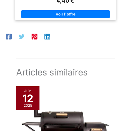
4,40 €
(acacia); saccharose* (sucre roux); sirop de blé*; macérats
glycérinés de bourgeons : cassis*(ribes nigrum) -32 mg,
noisetier* (corylusavellana) - 32 mg ; huiles essentielles :
eucalyptus globuleux* ((eucalyptus globulus) - 52,8 mg, pin
sylvestre* (pinus sylvestris) - 19.2 mg, menthe verte* (mentha
spicata) - 14.4 mg, menthe poivrée* (mentha x piperita) - 9.6
mg. *Produit issu de l'agriculture biologique POSOLOGIE : A
partir de 15 ans : maximum 8 gommes par jour
Articles similaires
Juin
12
2025