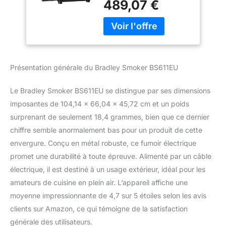
489,07 €
sur le générateur de
fumée Le modèle
dispose de 4 grilles/
étagères et a une
capacité de 76 litres.
Nouveau design avant
Présentation générale du Bradley Smoker BS611EU
Fumer à chaud et à froid
Le Bradley Smoker BS611EU se distingue par ses dimensions
imposantes de 104,14 x 66,04 x 45,72 cm et un poids
surprenant de seulement 18,4 grammes, bien que ce dernier
chiffre semble anormalement bas pour un produit de cette
envergure. Conçu en métal robuste, ce fumoir électrique
promet une durabilité à toute épreuve. Alimenté par un câble
électrique, il est destiné à un usage extérieur, idéal pour les
amateurs de cuisine en plein air. L’appareil affiche une
moyenne impressionnante de 4,7 sur 5 étoiles selon les avis
clients sur Amazon, ce qui témoigne de la satisfaction
générale des utilisateurs.