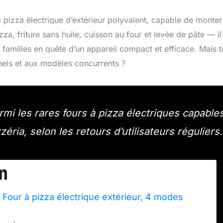
pizza électrique d’extérieur polyvalent, capable de monter
, friture sans huile, cuisson au four et levée de pâte — il
familles en quête d’un appareil compact et efficace. Mais t
nels et aux modèles concurrents ?
mi les rares fours à pizza électriques capable
zéria, selon les retours d’utilisateurs réguliers.
n Four à pizza électrique extérieur, 4 modes