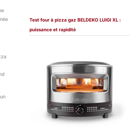
ne
gnée
Test four à pizza gaz BELDEKO LUIGI XL :
puissance et rapidité
zza
nd
 un