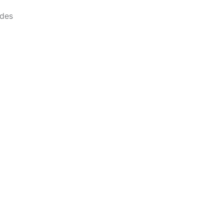
 des
l