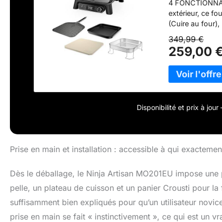
4 FONCTIONNALIT
extérieur, ce fo
(Cuire au four),
ARTISANALES EN
349,99 €
avec une croûte
259,00 
fine, New York,
cuisson à 370
chaleur électri
°C, sans charbo
fenêtre et à la
contenir une pi
Disponibilité et prix à jou
1,3 kg d’ailes 
à pizza de 30 c
perforée, un pa
recettes inspira
Prise en main et installation : accessible à qui exactemen
Gris
Dès le déballage, le Ninja Artisan MO201EU impose une pr
pelle, un plateau de cuisson et un panier Crousti pour la 
suffisamment bien expliqués pour qu’un utilisateur novic
prise en main se fait « instinctivement », ce qui est un vr