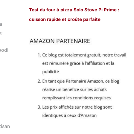
Test du four à pizza Solo Stove Pi Prime :
cuisson rapide et croûte parfaite
a
ne
oodi
s
s
tisan