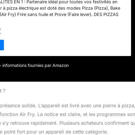
ÉS EN 1 : Partenaire idéal pour toutes vos festivités en
ur à pizza électrique est doté des modes Pizza (Pizza), Bake
 (Air Fry) Frire sans huile et Prove (Faire lever). DES PIZZAS
 MOINS DE 3 MINUTES : des pizzas dignes d’un restaurant
 uniforme et un fromage fondant. Préréglages Artisan, Pâte
€
 Chicago et Sur mesure. (*Hors temps de préchauffage,
 °C.) AUCUNE FLAMME POUR UN CONTRÔLE TOTAL : la
que permet un contrôle complet de la température jusqu’à 370
n ni flammes de gaz. Gardez un œil sur la cuisson grâce à la
 lumière interne. IDÉAL POUR TOUTE LA FAMILLE : Peut
zza ou un plateau de cuisson de 30 cm, 6 blancs de poulet,
r – informations fournies par Amazon
de poulet ou de frites, ou un gros pain. COMPREND : Une pierre
m, un plateau de cuisson de 30 x 30 cm, une pelle à pizza
nier Crousti et un guide de démarrage rapide avec des
ntes. H 32 cm x L 59 cm x l 42 cm. Poids : 11,9 kg. Couleur :
t ?
ésence solide. L’appareil est livré avec une pierre à pizza
fonction Air Fry. La notice est claire, et les programmes son
e s’y retrouve rapidement. Plusieurs acheteurs confirment q
ai point fort pour un appareil de cette catégorie.