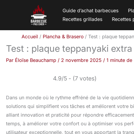
Aller
Guide d’achat barbecues
Pl
au
Recettes grillades
Recettes 
contenu
Accueil
Plancha & Brasero
Test : plaque teppa
Test : plaque teppanyaki extr
Par
Éloïse Beauchamp
/
2 novembre 2025
/
1 minute de 
4.9/5 - (7 votes)
Dans un monde où le rythme effréné de la vie quotidienn
solutions qui simplifient vos tâches et améliorent votre 
alliant innovation et praticité pour répondre efficaceme
temps, à améliorer votre confort ou à optimiser vos per
utilisateur exceptionnelle, tout en vous apportant la tranq