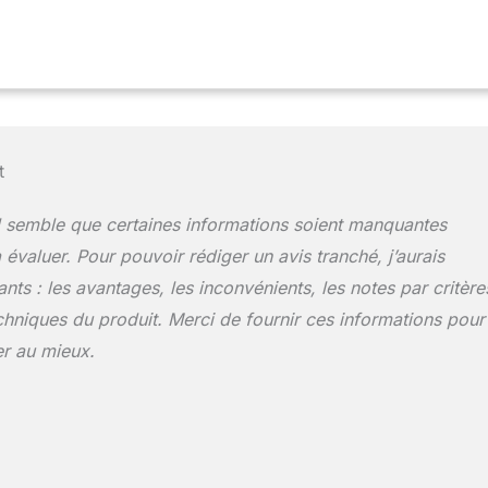
yures. Le thermostat réglable sur son câble d'alimentation
) vous permet d'ajuster la température selon vos besoins et la
le boucle maintient la plaque à une chaleur constante, pour une
. Avec sa puissance de 2 500 W, cette plancha électrique
t. Le voyant lumineux permet de savoir si elle est en train de
elle est prête à accueillir vos aliments. Ses pieds antidérapants
lité sur la table et ses poignées "Cool Touch" ne chauffent pas.
t
idents sont donc limités !
il semble que certaines informations soient manquantes
 évaluer. Pour pouvoir rédiger un avis tranché, j’aurais
ants : les avantages, les inconvénients, les notes par critère
echniques du produit. Merci de fournir ces informations pour
er au mieux.