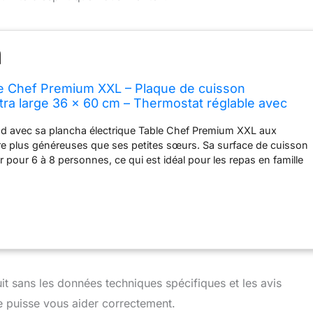
e Chef Premium XXL – Plaque de cuisson
tra large 36 x 60 cm – Thermostat réglable avec
ble de 1,5 m – Gril de table – 2500 W – 103120
nd avec sa plancha électrique Table Chef Premium XXL aux
e plus généreuses que ses petites sœurs. Sa surface de cuisson
 pour 6 à 8 personnes, ce qui est idéal pour les repas en famille
 surface de cuisson de 36 x 60 cm est recouverte d'un
hésif pour un nettoyage facile. 4 spatules en bois sont incluses
yures. Le thermostat réglable sur son câble d'alimentation
) vous permet d'ajuster la température selon vos besoins et la
le boucle maintient la plaque à une chaleur constante, pour une
. Avec sa puissance de 2 500 W, cette plancha électrique
t. Le voyant lumineux permet de savoir si elle est en train de
elle est prête à accueillir vos aliments. Ses pieds antidérapants
it sans les données techniques spécifiques et les avis
lité sur la table et ses poignées "Cool Touch" ne chauffent pas.
je puisse vous aider correctement.
idents sont donc limités !