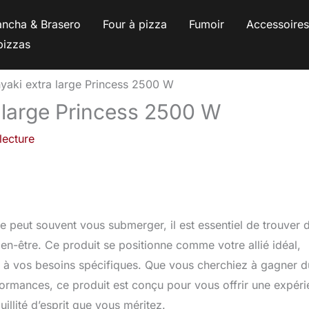
ancha & Brasero
Four à pizza
Fumoir
Accessoire
pizzas
nyaki extra large Princess 2500 W
a large Princess 2500 W
lecture
e peut souvent vous submerger, il est essentiel de trouver 
bien-être. Ce produit se positionne comme votre allié idéal,
nt à vos besoins spécifiques. Que vous cherchiez à gagner d
formances, ce produit est conçu pour vous offrir une expér
uillité d’esprit que vous méritez.