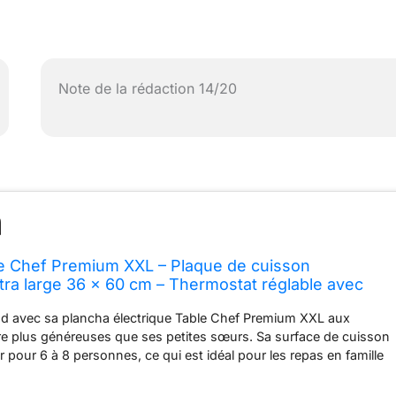
Note de la rédaction 14/20
e Chef Premium XXL – Plaque de cuisson
tra large 36 x 60 cm – Thermostat réglable avec
ble de 1,5 m – Gril de table – 2500 W – 103120
nd avec sa plancha électrique Table Chef Premium XXL aux
e plus généreuses que ses petites sœurs. Sa surface de cuisson
 pour 6 à 8 personnes, ce qui est idéal pour les repas en famille
 surface de cuisson de 36 x 60 cm est recouverte d'un
hésif pour un nettoyage facile. 4 spatules en bois sont incluses