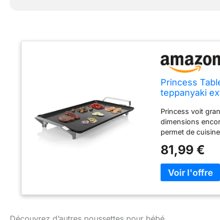
Princess Tabl
teppanyaki ex
précision – Câ
Princess voit gra
dimensions encor
permet de cuisiner
ou entre amis. La
81,99 €
revêtement antiad
pour éviter les ra
(longueur : 1,5 m
résistance à doub
cuisson homogène
chauffe rapidemen
préchauffer ou si 
Découvrez d’autres poussettes pour bébé