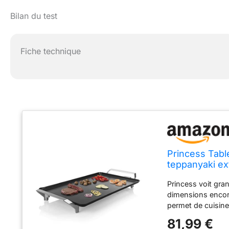
Bilan du test
Fiche technique
Princess Tabl
teppanyaki ex
précision – Câ
Princess voit gra
dimensions encor
permet de cuisiner
ou entre amis. La
81,99 €
revêtement antiad