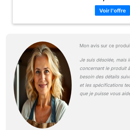
pour éviter les ra
(longueur : 1,5 m
résistance à doub
cuisson homogène
chauffe rapidemen
préchauffer ou si 
assurent sa stabi
Mon avis sur ce produi
Les risques d'acc
Je suis désolée, mais 
concernant le produit à
besoin des détails suiv
et les spécifications t
que je puisse vous aid