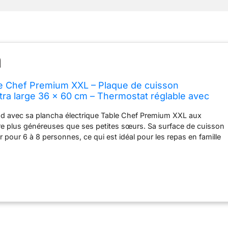
e Chef Premium XXL – Plaque de cuisson
tra large 36 x 60 cm – Thermostat réglable avec
ble de 1,5 m – Gril de table – 2500 W – 103120
nd avec sa plancha électrique Table Chef Premium XXL aux
e plus généreuses que ses petites sœurs. Sa surface de cuisson
 pour 6 à 8 personnes, ce qui est idéal pour les repas en famille
 surface de cuisson de 36 x 60 cm est recouverte d'un
hésif pour un nettoyage facile. 4 spatules en bois sont incluses
yures. Le thermostat réglable sur son câble d'alimentation
) vous permet d'ajuster la température selon vos besoins et la
le boucle maintient la plaque à une chaleur constante, pour une
. Avec sa puissance de 2 500 W, cette plancha électrique
t. Le voyant lumineux permet de savoir si elle est en train de
elle est prête à accueillir vos aliments. Ses pieds antidérapants