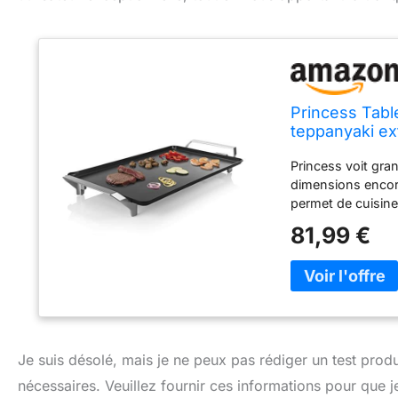
Princess Tabl
teppanyaki ex
précision – Câ
Princess voit gra
dimensions encor
permet de cuisiner
ou entre amis. La
81,99 €
revêtement antiad
pour éviter les ra
(longueur : 1,5 m
résistance à doub
cuisson homogène
chauffe rapidemen
préchauffer ou si 
Je suis désolé, mais je ne peux pas rédiger un test produ
assurent sa stabi
nécessaires. Veuillez fournir ces informations pour que 
Les risques d'acc