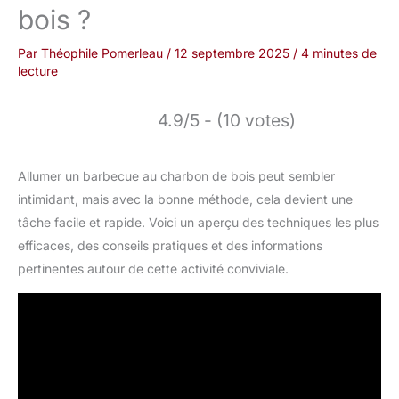
bois ?
Par
Théophile Pomerleau
/
12 septembre 2025
/
4 minutes de
lecture
4.9/5 - (10 votes)
Allumer un barbecue au charbon de bois peut sembler
intimidant, mais avec la bonne méthode, cela devient une
tâche facile et rapide. Voici un aperçu des techniques les plus
efficaces, des conseils pratiques et des informations
pertinentes autour de cette activité conviviale.