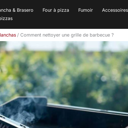
ancha & Brasero
Four à pizza
Fumoir
Accessoire
pizzas
planchas
Comment nettoyer une grille de barbecue ?