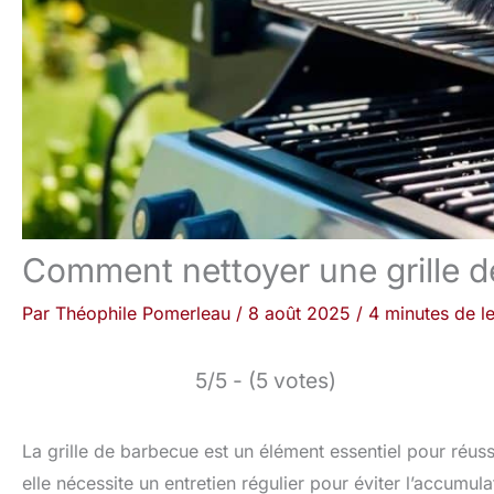
Comment nettoyer une grille d
Par
Théophile Pomerleau
/
8 août 2025
/
4 minutes de l
5/5 - (5 votes)
La grille de barbecue est un élément essentiel pour réuss
elle nécessite un entretien régulier pour éviter l’accumul