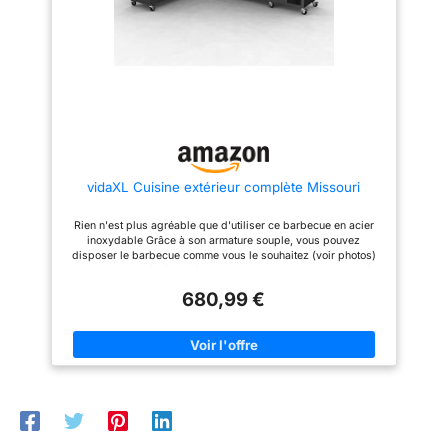
vidaXL Cuisine extérieur complète Missouri
Rien n'est plus agréable que d'utiliser ce barbecue en acier
inoxydable Grâce à son armature souple, vous pouvez
disposer le barbecue comme vous le souhaitez (voir photos)
Vous avez accès à 4 brûleurs puissants avec une capacité
totale de 48.000 BTU / HR (= 14 KW) Le brûleur latéral
680,99 €
complète l’ensemble Lavez vos légumes dans l’évier intégré au
barbecue et coupez-les sur la planche de découpe