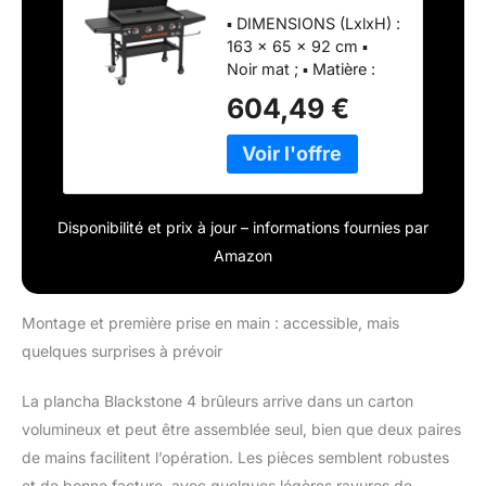
brûleurs Griddle
▪ DIMENSIONS (LxlxH) :
163 x 65 x 92 cm ▪
Noir mat ; ▪ Matière :
Acier ; Inox ▪
604,49 €
Disponibilité et prix à jour – informations fournies par
Amazon
Montage et première prise en main : accessible, mais
quelques surprises à prévoir
La plancha Blackstone 4 brûleurs arrive dans un carton
volumineux et peut être assemblée seul, bien que deux paires
de mains facilitent l’opération. Les pièces semblent robustes
et de bonne facture, avec quelques légères rayures de