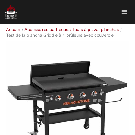
Aller
Rechercher
au
contenu
Accueil
Accessoires barbecues, fours à pizza, planchas
Test de la plancha Griddle à 4 brûleurs avec couvercle