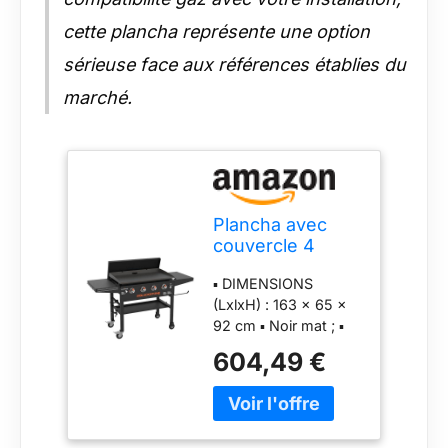
cette plancha représente une option
sérieuse face aux références établies du
marché.
Plancha avec
couvercle 4
brûleurs Griddle
▪ DIMENSIONS
(LxlxH) : 163 x 65 x
92 cm ▪ Noir mat ; ▪
Matière : Acier ; Inox ▪
604,49 €