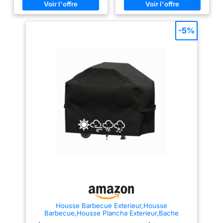
étanche au vent: A l'aide d'une
susceptibles de gâcher
fermeture velcro sur les deux
l'ambiance et d'altérer la qualité
côtés et d'un cordon rétractable
des aliments que vous
sur le dessous, la couverture
souhaitez savourer. La housse
-5%
pour barbecue à gaz s'adapte
pour barbecue Enzeno
parfaitement à votre barbecue
représente un investissement
et le protège ainsi mieux
judicieux et économique pour
Processus de couture: Adopte
protéger votre appareil sur le
un processus de couture double
long terme 【Housse de
couche des bords et des
barbecue résistante aux
coutures, plus durable.
intempéries – Ne s'envole
Coutures haute densité pour une
pas】– Contrairement aux
meilleure imperméabilité Facile
fermetures Velcro classiques,
à nettoyer et à ranger: Il suffit
sujettes à l'usure, à la casse et
de le laver à l'eau et de le faire
au détachement, notre housse
sécher au soleil. Livré avec un
est dotée d'une sangle avant
sac de rangement
robuste et d'un cordon de
supplémentaire, facile à ranger
serrage à 360° à la base. Cela
lorsqu'il n'est pas utilisé.
garantit une fixation sûre, même
REMARQUE : veuillez utiliser le
par grand vent, assurant ainsi
couvercle du barbecue après
une stabilité exceptionnelle de
que le barbecue a refroidi Le
votre barbecue 【Facile à
Service Après-vente: Si vous
ranger et à nettoyer】 Permet de
avez des questions, n'hésitez
ranger la housse de barbecue
pas à nous envoyer un e-mail.
lorsqu'elle n'est pas utilisée. Si
N'oubliez pas de vérifier que la
la housse se salit, il suffit de la
taille est adaptée (145*61*117
rincer à l'eau. Veuillez vous
Housse Barbecue Exterieur,Housse
cm/ 57*24*46 in)
assurer que le barbecue a
Barbecue,Housse Plancha Exterieur,Bache
complètement refroidi avant de
Barbecue Exterieur,Couverture de Grill Anti-
mettre la housse en place.