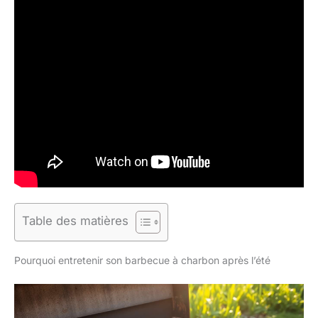
Table des matières
Pourquoi entretenir son barbecue à charbon après l’été