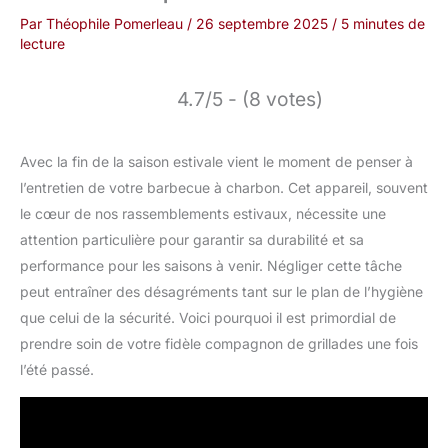
Par
Théophile Pomerleau
/
26 septembre 2025
/
5 minutes de
lecture
4.7/5 - (8 votes)
Avec la fin de la saison estivale vient le moment de penser à
l’entretien de votre barbecue à charbon. Cet appareil, souvent
le cœur de nos rassemblements estivaux, nécessite une
attention particulière pour garantir sa durabilité et sa
performance pour les saisons à venir. Négliger cette tâche
peut entraîner des désagréments tant sur le plan de l’hygiène
que celui de la sécurité. Voici pourquoi il est primordial de
prendre soin de votre fidèle compagnon de grillades une fois
l’été passé.