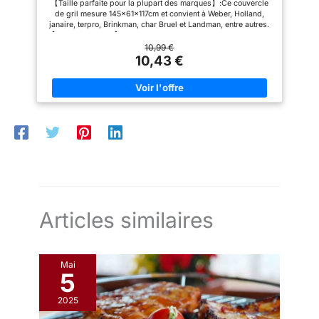
【Taille parfaite pour la plupart des marques】:Ce couvercle
Vent/Anti-UV/Anti-l'eau/Anti-
Tenez-la à l'écart des sources
de gril mesure 145x61x117cm et convient à Weber, Holland,
l'Humidité/Antipoussière (145X61X117 CM)
de chaleur et prenez garde aux
janaire, terpro, Brinkman, char Bruel et Landman, entre autres.
bords tranchants du barbecue
【Facile à nettoyer】:Le couvercle du gril est facile à utiliser et
afin d'éviter d'endommager la
à nettoyer. Il suffit de pulvériser le couvercle avec un tuyau
10,99 €
housse 【Dimensions idéales :
d'eau et de le laisser sécher au soleil. 【vent et eau】:Nos
10,43 €
145 x 61 x 122 cm】Housse de
accessoires de gril à gaz sont étanches, avec un large velcro
barbecue adaptée à la plupart
réglable sur les côtés et un cordon de serrage réglable sur le
des modèles à 3 ou 5 brûleurs
fond pour un effet triple qui peut mieux protéger votre gril de la
mesurant jusqu'à 145 cm de
bâche, ce qui rend votre gril bien protégé en toute saison.
longueur. Elle convient aux
【Matériel imperméable durable】:La couverture du grill est
modèles tels que les Weber
faite de matériau Oxford de nylon de haute densité 210D, qui
Spirit E-210, E-310, E-315, E-
peut supporter des fissures étanches aux intempéries,
330, E-335 et S-315, ainsi
imperméables et résistantes. La conception résistante aux UV
qu'aux barbecues des marques
offre une durabilité exceptionnelle à la lumière du soleil. La
Char-Broil, Monument,
couverture du grill est utilisée tout au long de toutes les
Brinkmann, Dyna-Glo, Nexgrill,
saisons. 【Stockage pratique】:Le couvercle de gril à gaz est
Holland, Jenn Air, entre
livré avec un sac de transport qui peut être facilement rangé
autres.Veuillez mesurer votre
lorsqu'il n'est pas utilisé. Assurez - vous que vos accessoires
barbecue pour vous assurer
de barbecue d'extérieur sont protégés contre divers facteurs.
que la housse est bien adaptée.
Articles similaires
Remarque:les sacs de
rangement ne sont plus fournis
cette année afin de respecter
les normes d'emballage
【Service après-vente sans
Mai
5
tracas】 – Les housses de
barbecue Enzeno vous offrent
des solutions haut de gamme,
2025
durables et professionnelles
pour votre mobilier. N'hésitez