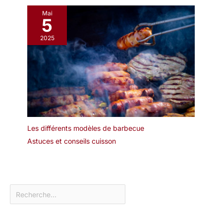
vertical et rend votre
fabriqué dans un
présentation plus
Mai
matériau de haute qualité
5
esthétique. Le plateau utilise
et n'absorbe ni les
efficacement l'espace limité
odeurs ni les taches. Il
2025
de la table et garantit une
peut être rincé avec un
présentation élégante.
peu de liquide vaisselle et
Lorsqu'il n'est pas utilisé, les
d'eau et est très facile à
3 étagères du plateau
entretenir. Afin de
peuvent être démontées et
prolonger sa durée de
empilées pour un rangement
vie, il est recommandé de
pratique Convient à de
ne pas le nettoyer au
Nombreuses Occasions et à
lave-vaisselle. Après le
de Multiples Usages: Ce
Les différents modèles de barbecue
nettoyage, il doit être
plateau buffet à trois
Astuces et conseils cuisson
séché afin de le garder
étagères est idéal pour les
au sec. ✔[Remarque
petits-déjeuners, les dîners,
importante] : si vous
les fêtes d'anniversaire, les
rencontrez des
réunions de famille, les fêtes,
difficultés, n'hésitez pas
les mariages, les baptêmes
à nous contacter. Nous
et toute autre occasion où
vous répondrons dans
l'on présente des aliments.
les 24 heures.
De plus, c'est une solution