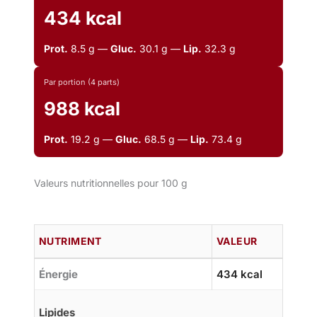
434 kcal
Prot.
8.5 g —
Gluc.
30.1 g —
Lip.
32.3 g
Par portion (4 parts)
988 kcal
Prot.
19.2 g —
Gluc.
68.5 g —
Lip.
73.4 g
Valeurs nutritionnelles pour 100 g
NUTRIMENT
VALEUR
Énergie
434 kcal
Lipides