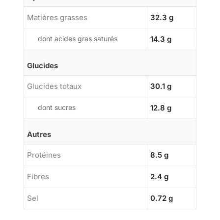
Matières grasses
32.3 g
dont acides gras saturés
14.3 g
Glucides
Glucides totaux
30.1 g
dont sucres
12.8 g
Autres
Protéines
8.5 g
Fibres
2.4 g
Sel
0.72 g