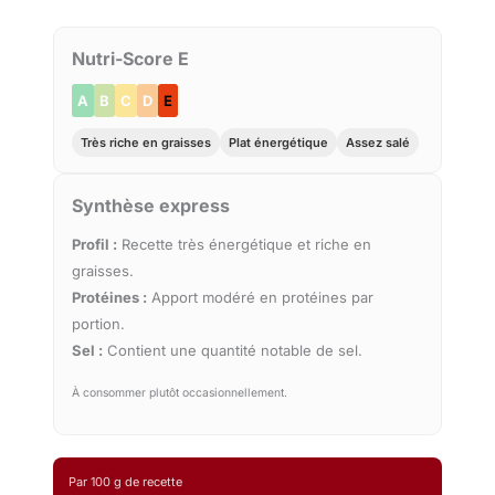
Nutri-Score E
A
B
C
D
E
Très riche en graisses
Plat énergétique
Assez salé
Synthèse express
Profil :
Recette très énergétique et riche en
graisses.
Protéines :
Apport modéré en protéines par
portion.
Sel :
Contient une quantité notable de sel.
À consommer plutôt occasionnellement.
Par 100 g de recette