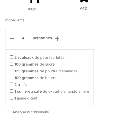
moyen
€€€
Ingrédients
–
+
personnes
2
rouleaux
de pâte feuilletée
100
grammes
de sucre
125
grammes
de poudre d’amandes
100
grammes
de beurre
2
œufs
1
cuillère à café
de extrait d’amande amère
1
jaune d’œuf
Analyse nutritionnelle