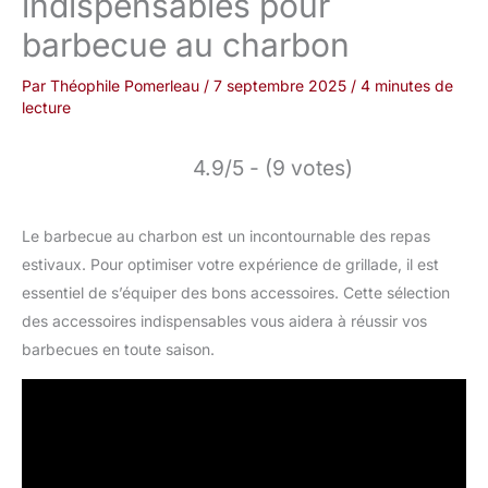
indispensables pour
barbecue au charbon
Par
Théophile Pomerleau
/
7 septembre 2025
/
4 minutes de
lecture
4.9/5 - (9 votes)
Le barbecue au charbon est un incontournable des repas
estivaux. Pour optimiser votre expérience de grillade, il est
essentiel de s’équiper des bons accessoires. Cette sélection
des accessoires indispensables vous aidera à réussir vos
barbecues en toute saison.