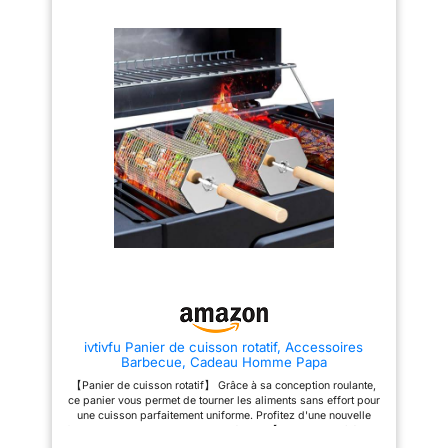
grille brûlante Protection
Matériaux de haute qualitéCet
Jusqu’à 500°C - Chaque
accessoire de gril est fabriqué
accessoire barbecue est
en acier inoxydable
accompagné d’un gant certifié
professionnel de haute qualité,
EN 407:2020, offrant une
durable, résistant à la rouille et
résistance fiable à la flamme
à la chaleur. Les poignées sont
jusqu’à 500°C pour une
fabriquées dans un matériau
utilisation en toute sécurité
épais et résistant à la chaleur
Spatule, Fourchette et Pinces -
qui offre confort et protection
Les accessoires barbecue
thermique. De plus, chaque outil
incluent spatule, pince et
est équipé d'une boucle
fourchette, accompagnés d’un
pratique qui peut être
gant, le tout rangé dans une
facilement accrochée à la grille
pochette pratique avec
ou rangée au mur. Conception
fermeture éclair Transportez
portableCet ensemble d'outils
vos Ustensiles de Barbecue où
de gril est livré avec un sac de
Vous Voulez - La pochette en
transport portable dans lequel
tissu facilite le transport du set
les outils sont solidement fixés
BBQ et permet de ranger les
avec du Velcro pour garantir
accessoires proprement, idéale
qu'ils restent organisés dans le
aussi comme idee cadeau
sac. Il est très pratique à ranger
homme
et à transporter, ce qui le rend
parfait pour les barbecues en
ivtivfu Panier de cuisson rotatif, Accessoires
plein air, le camping, les pique-
Barbecue, Cadeau Homme Papa
niques et bien plus encore.
Outils de grillades ultimesLes
【Panier de cuisson rotatif】 Grâce à sa conception roulante,
pinces à gril offrent une
ce panier vous permet de tourner les aliments sans effort pour
excellente adhérence et un
une cuisson parfaitement uniforme. Profitez d'une nouvelle
excellent contrôle lors de la
façon de barbecue, simple et agréable. 【Design emboîté 2 en
manipulation des aliments. La
1】 Cet ensemble de paniers pour barbecue adopte un design