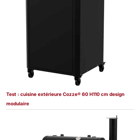
Test : cuisine extérieure Cozze® 60 H110 cm design
modulaire