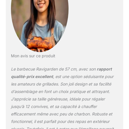
cuisson et de réussir
toutes vos grillades.
GRAND FORMAT 57 CM
– BBQ CHARBON
PARFAIT POUR LES
GRANDES TABLÉES |
Avec sa large surface de
cuisson, ce barbecue
charbon de bois vous
permet de préparer des
Mon avis sur ce produit
grillades savoureuses
pour 8 à 12 personnes
Le barbecue Ravigarden de 57 cm, avec son
rapport
en toute simplicité.
qualité-prix excellent
, est une option séduisante pour
STABILITÉ OPTIMALE &
les amateurs de grillades. Son joli design et sa facilité
FACILITÉ DE
d’assemblage en font un choix pratique et attrayant.
DÉPLACEMENT | Conçu
avec 4 pieds robustes et
J’apprécie sa taille généreuse, idéale pour régaler
2 roues intégrées, ce
jusqu’à 12 convives, et sa capacité à chauffer
barbecue à charbon sur
efficacement même avec peu de charbon. Robuste et
pieds assure une
fonctionnel, il est parfait pour des repas en extérieur
excellente stabilité tout
en étant facile à déplacer
réussis. Toutefois, il est à noter que l’émaillage pourrait