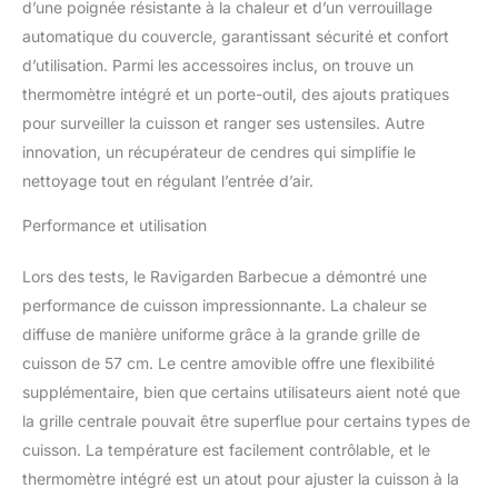
DÉPLACEMENT | Conçu
d’une poignée résistante à la chaleur et d’un verrouillage
avec 4 pieds robustes et
automatique du couvercle, garantissant sécurité et confort
2 roues intégrées, ce
d’utilisation. Parmi les accessoires inclus, on trouve un
barbecue à charbon sur
thermomètre intégré et un porte-outil, des ajouts pratiques
pieds assure une
excellente stabilité tout
pour surveiller la cuisson et ranger ses ustensiles. Autre
en étant facile à déplacer
innovation, un récupérateur de cendres qui simplifie le
où vous le souhaitez.
nettoyage tout en régulant l’entrée d’air.
NOTICE CLAIRE EN
FRANÇAIS | Le montage
Performance et utilisation
est recommandé à deux
personnes, avec un
Lors des tests, le Ravigarden Barbecue a démontré une
temps moyen
performance de cuisson impressionnante. La chaleur se
d’assemblage de 45
minutes.
Nécessite
diffuse de manière uniforme grâce à la grande grille de
une clé de 13 et un
cuisson de 57 cm. Le centre amovible offre une flexibilité
tournevis cruciforme
supplémentaire, bien que certains utilisateurs aient noté que
(non inclus).
la grille centrale pouvait être superflue pour certains types de
SERVICE CLIENT
cuisson. La température est facilement contrôlable, et le
FRANÇAIS ET GARANTIE
SATISFACTION -
thermomètre intégré est un atout pour ajuster la cuisson à la
barbecue charbon de