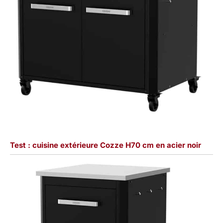
Test : cuisine extérieure Cozze H70 cm en acier noir