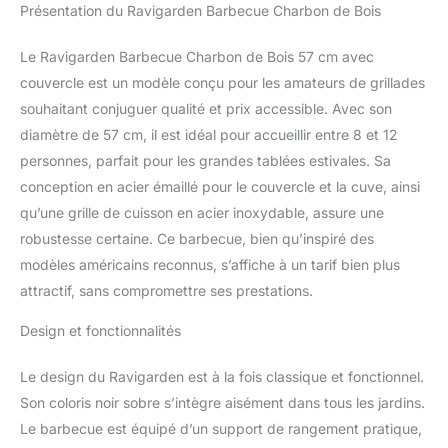
Présentation du Ravigarden Barbecue Charbon de Bois
facilement en charbon.
Compatible avec divers
accessoires
Le Ravigarden Barbecue Charbon de Bois 57 cm avec
interchangeables (non
couvercle est un modèle conçu pour les amateurs de grillades
inclus), elle vous permet
souhaitant conjuguer qualité et prix accessible. Avec son
de varier les types de
diamètre de 57 cm, il est idéal pour accueillir entre 8 et 12
cuisson et de réussir
toutes vos grillades.
personnes, parfait pour les grandes tablées estivales. Sa
GRAND FORMAT 57 CM
conception en acier émaillé pour le couvercle et la cuve, ainsi
– BBQ CHARBON
qu’une grille de cuisson en acier inoxydable, assure une
PARFAIT POUR LES
robustesse certaine. Ce barbecue, bien qu’inspiré des
GRANDES TABLÉES |
Avec sa large surface de
modèles américains reconnus, s’affiche à un tarif bien plus
cuisson, ce barbecue
attractif, sans compromettre ses prestations.
charbon de bois vous
permet de préparer des
Design et fonctionnalités
grillades savoureuses
pour 8 à 12 personnes
Le design du Ravigarden est à la fois classique et fonctionnel.
en toute simplicité.
Son coloris noir sobre s’intègre aisément dans tous les jardins.
STABILITÉ OPTIMALE &
Le barbecue est équipé d’un support de rangement pratique,
FACILITÉ DE