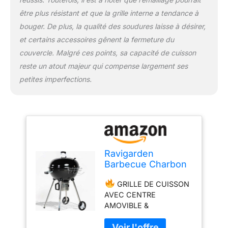
où vous le souhaitez.
être plus résistant et que la grille interne a tendance à
NOTICE CLAIRE EN
bouger. De plus, la qualité des soudures laisse à désirer,
FRANÇAIS | Le montage
et certains accessoires gênent la fermeture du
est recommandé à deux
personnes, avec un
couvercle. Malgré ces points, sa capacité de cuisson
temps moyen
reste un atout majeur qui compense largement ses
d’assemblage de 45
petites imperfections.
minutes.
Nécessite
une clé de 13 et un
tournevis cruciforme
(non inclus).
SERVICE CLIENT
FRANÇAIS ET GARANTIE
SATISFACTION -
Ravigarden
barbecue charbon de
Barbecue Charbon
bois commercialisé par
de Bois 57 cm avec
une entreprise française
GRILLE DE CUISSON
Couvercle et 4
avec un service client
AVEC CENTRE
Pieds
dédié. Profitez d'un suivi
AMOVIBLE &
de proximité et de 30
COMPATIBLE
jours pour changer
ACCESSOIRES | Profitez