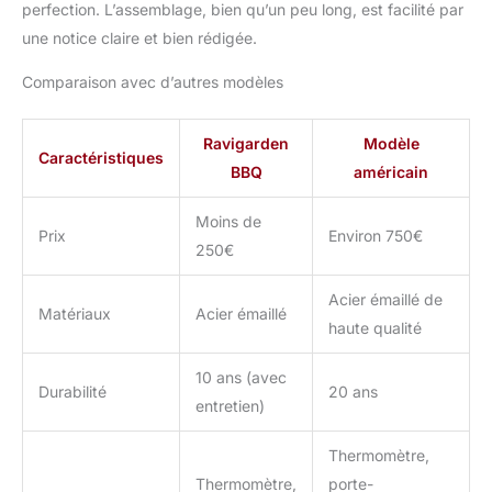
perfection. L’assemblage, bien qu’un peu long, est facilité par
bois commercialisé par
une notice claire et bien rédigée.
une entreprise française
avec un service client
Comparaison avec d’autres modèles
dédié. Profitez d'un suivi
de proximité et de 30
jours pour changer
Ravigarden
Modèle
Caractéristiques
d'avis. Achetez en toute
BBQ
américain
confiance !
Moins de
Prix
Environ 750€
250€
Acier émaillé de
Matériaux
Acier émaillé
haute qualité
10 ans (avec
Durabilité
20 ans
entretien)
Thermomètre,
Thermomètre,
porte-