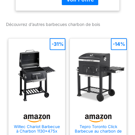
d'avis. Achetez en toute
d’une grille avec centre
confiance !
amovible. Très pratique
pour recharger
Découvrez d’autres barbecues charbon de bois
facilement en charbon.
Compatible avec divers
accessoires
interchangeables (non
-31%
-14%
inclus), elle vous permet
de varier les types de
cuisson et de réussir
toutes vos grillades.
GRAND FORMAT 57 CM
– BBQ CHARBON
PARFAIT POUR LES
GRANDES TABLÉES |
Avec sa large surface de
cuisson, ce barbecue
charbon de bois vous
permet de préparer des
grillades savoureuses
Wiltec Chariot Barbecue
Tepro Toronto Click
à Charbon 1130x475x
Barbecue au charbon de
pour 8 à 12 personnes