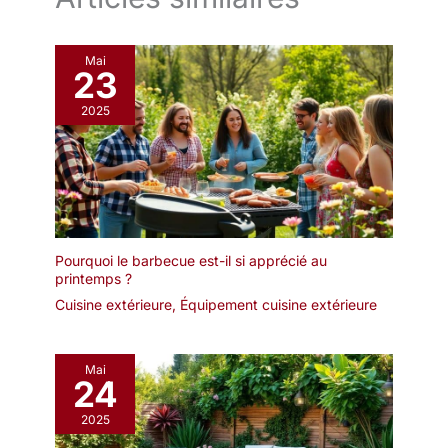
abrasifs après chaque utilisation et de toujours installer la
housse incluse
Mai
23
2025
Pourquoi le barbecue est-il si apprécié au
printemps ?
Cuisine extérieure
,
Équipement cuisine extérieure
Mai
24
2025