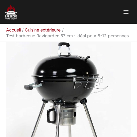
Aller
Rechercher
au
contenu
Accueil
Cuisine extérieure
Test barbecue Ravigarden 57 cm : idéal pour 8-12 personnes