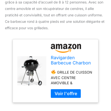
grâce à sa capacité d’accueil de 8 à 12 personnes. Avec son
centre amovible et son récupérateur de cendres, il allie
praticité et convivialité, tout en offrant une cuisson uniforme.
Ce barbecue rond à quatre pieds est une solution élégante et
efficace pour vos grillades.
Ravigarden
Barbecue Charbon
de Bois 57 cm avec
GRILLE DE CUISSON
Couvercle et 4
AVEC CENTRE
Pieds
AMOVIBLE &
COMPATIBLE
ACCESSOIRES | Profitez
d’une grille avec centre
amovible. Très pratique
pour recharger