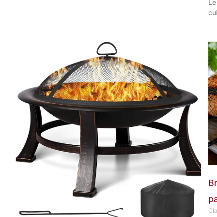
Le
cu
Br
pa
Cl