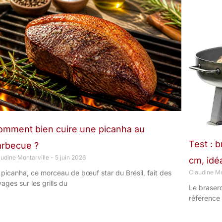
omment bien cuire une picanha au
Test : 
arbecue ?
audine Montarville
5 juin 2026
cm, idéa
 picanha, ce morceau de bœuf star du Brésil, fait des
Claudine Mo
vages sur les grills du
Le braser
référence 