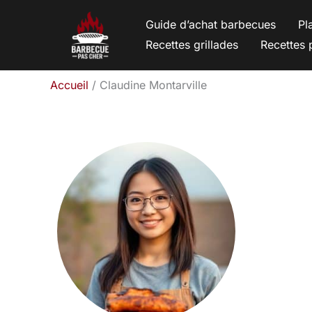
Aller
Guide d’achat barbecues
Pl
au
Recettes grillades
Recettes 
contenu
Accueil
Claudine Montarville