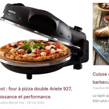
Cuisse 
barbec
Claudine Mo
st : four à pizza double Ariete 927,
Le lapin a
uissance et performance
bien plus 
audine Montarville
28 mai 2026