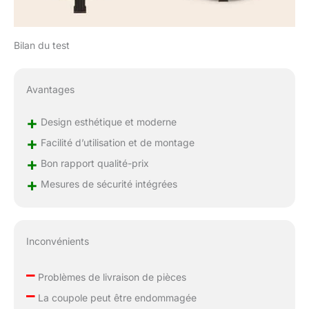
praticité au quotidien.
(Attention à la
température du plan de
Bilan du test
travail pour éviter les
brûlures)
【Accessoires
Avantages
complets】Ce brasero
exterieur est livré avec :
+
Design esthétique et moderne
1 tisonnier (41 cm), 1
grille chromée (Ø 48
+
Facilité d’utilisation et de montage
cm), 1 bac à charbon
+
Bon rapport qualité-prix
(Ø 55 cm), 1 pare-
étincelles (Ø 55 cm), 1
+
Mesures de sécurité intégrées
grille à charbon (Ø 32
cm) et 1 housse de
protection. Dimensions
monté : 80,5 x 80,5 x
Inconvénients
50 cm, poids net 9,8
kg. Assez spacieux
–
Problèmes de livraison de pièces
pour accueillir plusieurs
–
personnes – idéal pour
La coupole peut être endommagée