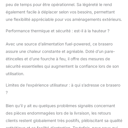
fer laqué noir mat,
peu de temps pour être opérationnel. Sa légèreté le rend
résistant jusqu'à
également facile à déplacer selon vos besoins, permettant
500°C. Équipé d'un
pare-étincelles, il
une flexibilité appréciable pour vos aménagements extérieurs.
empêche efficacement
les projections. Le
Performance thermique et sécurité : est-il à la hauteur ?
tisonnier de qualité
fourni permet d'ajuster
Avec une source d’alimentation fuel-powered, ce brasero
le feu sans risque de
assure une chaleur constante et agréable. Doté d’un pare-
brûlure. Ses quatre
étincelles et d’une fourche à feu, il offre des mesures de
pieds stables assurent
sécurité essentielles qui augmentent la confiance lors de son
une assise sécurisée
sur tous les terrains –
utilisation.
un brasero d'exterieur
fiable et sûr.
Limites de l’expérience utilisateur : à qui s’adresse ce brasero
【Esthétique rétro】Ce
?
brasero exterieur rond
en noir avec contours
Bien qu’il y ait eu quelques problèmes signalés concernant
vieux cuivre, plateau à
des pièces endommagées lors de la livraison, les retours
reliefs losangés et
clients restent globalement très positifs, plébiscitant sa qualité
découpes
géométriques dégage
esthétique et sa facilité d’entretien. Toutefois, pour ceux qui