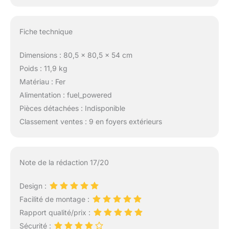
les barbecues en
famille ou les soirées
entre amis. 【Entretien
Fiche technique
facile, montage
rapide】Ce brasero
Dimensions : 80,5 x 80,5 x 54 cm
exterieur et sa grille
chromée se nettoient
Poids : 11,9 kg
simplement à l'eau
Matériau : Fer
après usage. La
Alimentation : fuel_powered
housse de protection
Pièces détachées : Indisponible
en Oxford enduit PVC
protège de la pluie et
Classement ventes : 9 en foyers extérieurs
de la poussière,
prolongeant sa durée
de vie. Le montage
Note de la rédaction 17/20
selon la notice est
simple et rapide – un
gain de temps et
Design :
d'effort.
Facilité de montage :
Rapport qualité/prix :
Sécurité :