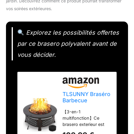
jardin. Découvrez comment ce produit pourrait transformer
vos soirées extérieures.
Explorez les possibilités offertes
par ce brasero polyvalent avant de
vous décider.
TLSUNNY Braséro
Barbecue
Exterieur avec
【3-en-1
Housse de
multifonction】Ce
Protection, 3 en 1
brasero exterieur est
Braséro
idéal pour toutes les
d'Exterieur,