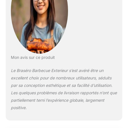
feu de camp, c'est un
cadeau attentionné
pour les amateurs
d'activités en plein
air. 【Sécurité
garantie】Ce brasero
exterieur est en fer
laqué noir mat,
résistant jusqu'à
500°C. Équipé d'un
Mon avis sur ce produit
pare-étincelles, il
empêche
Le Braséro Barbecue Exterieur s’est avéré être un
efficacement les
excellent choix pour de nombreux utilisateurs, séduits
projections. Le
par sa conception esthétique et sa facilité d’utilisation.
tisonnier de qualité
fourni permet
Les quelques problèmes de livraison rapportés n’ont que
d'ajuster le feu sans
partiellement terni l’expérience globale, largement
risque de brûlure. Ses
positive.
quatre pieds stables
assurent une assise
sécurisée sur tous