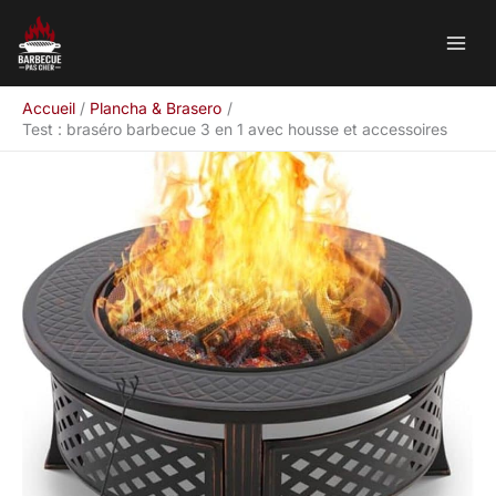
Aller
Rechercher
au
contenu
Accueil
Plancha & Brasero
Test : braséro barbecue 3 en 1 avec housse et accessoires