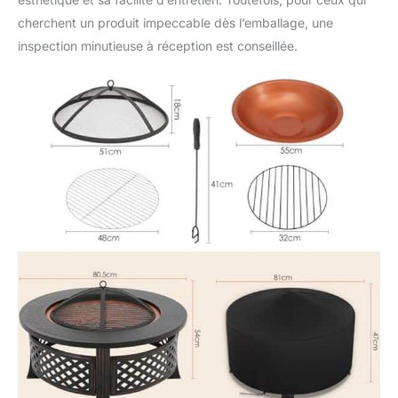
un charme vintage à la
cherchent un produit impeccable dès l’emballage, une
fois classique et
inspection minutieuse à réception est conseillée.
tendance. Ses formes
arrondies et ses
textures détaillées se
complètent
parfaitement – que ce
soit dans un coin du
jardin ou sur un
camping, il devient un
élément de style
remarquable. 【Détails
pratiques】Le bord de
ce brasero exterieur
mesure 12 cm de large,
offrant une surface
pratique pour déposer
épices, boissons ou
ustensiles pendant le
barbecue. Il allie
habilement stabilité et