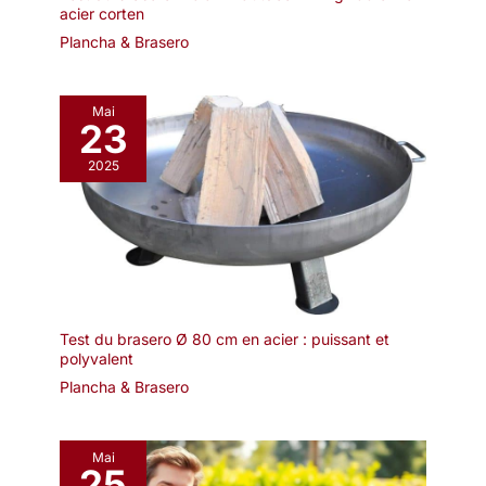
protection.
acier corten
Dimensions monté :
Plancha & Brasero
80,5 x 80,5 x 50 cm,
poids net 9,8 kg.
Assez spacieux pour
Mai
accueillir plusieurs
23
personnes – idéal
2025
pour les barbecues
en famille ou les
soirées entre amis.
【Entretien facile,
montage rapide】Ce
brasero exterieur et
sa grille chromée se
nettoient simplement
Test du brasero Ø 80 cm en acier : puissant et
à l'eau après usage.
polyvalent
La housse de
Plancha & Brasero
protection en Oxford
enduit PVC protège
de la pluie et de la
Mai
poussière,
25