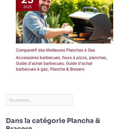
prolongeant sa durée
de vie. Le montage
2025
selon la notice est
simple et rapide – un
gain de temps et
d'effort.
Comparatif des Meilleures Planchas à Gaz
Accessoires barbecues, fours à pizza, planchas
,
Guide d'achat barbecues
,
Guide d'achat
barbecues à gaz
,
Plancha & Brasero
Dans la catégorie Plancha &
Brasero