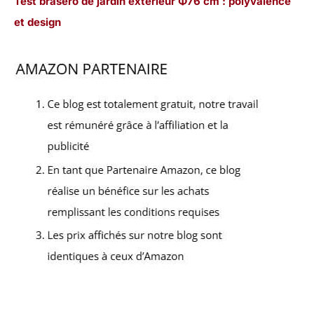
Test brasero de jardin extérieur Φ76 cm : polyvalence
et design