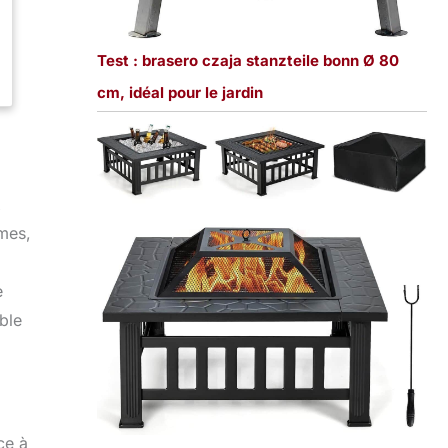
Test : brasero czaja stanzteile bonn Ø 80
cm, idéal pour le jardin
x
mes,
e
ble
ce à