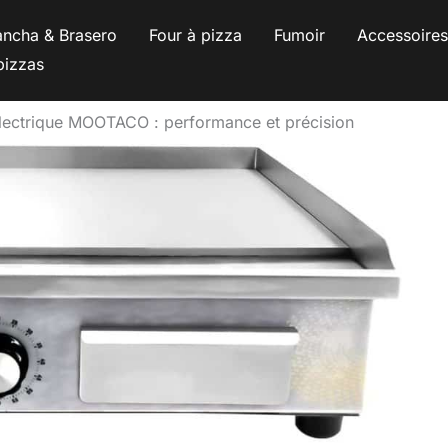
ancha & Brasero
Four à pizza
Fumoir
Accessoire
pizzas
électrique MOOTACO : performance et précision