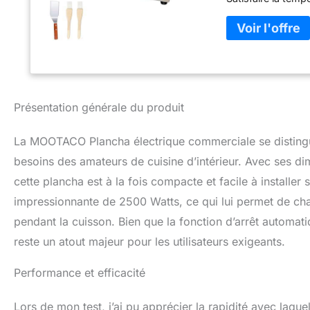
plaque de fer: co
panneau de gril e
✯Sécurité : le pan
éclaboussures de 
graisses : Bac de 
rapidement le pan
60 minutes, vous 
Présentation générale du produit
produits à cuire.
La MOOTACO Plancha électrique commerciale se distingu
besoins des amateurs de cuisine d’intérieur. Avec ses 
cette plancha est à la fois compacte et facile à installer 
impressionnante de 2500 Watts, ce qui lui permet de cha
pendant la cuisson. Bien que la fonction d’arrêt automati
reste un atout majeur pour les utilisateurs exigeants.
Performance et efficacité
Lors de mon test, j’ai pu apprécier la rapidité avec laq