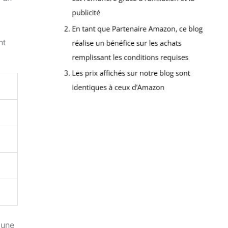
nt
 une