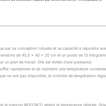
que en acier Inoxydable de haute qualité, robuste et durable;
n fer, chauffe rapidement et chauffe plus uniformément.
neau est placé des deux côtés et à l'arrière pour éviter les
graisse et les blessures accidentelles. ✯Tiroir de vidange des
récupération d'huile amovible intégré, qui peut nettoyer
neau et éliminer l'excès de graisse. ✯Avec une minuterie de 0 à
pouvez ajuster la température et la durée en fonction des
e par sa conception robuste et sa capacité à répondre au
dimensions de 45,5 x 40 x 20 cm et un poids de 13 kilogram
sur un plan de travail. Elle est dotée d’une puissance
uffer rapidement et de maintenir une température constant
que ne soit pas disponible, le contrôle de température régla
uelle la plancha MOOTACO atteint la température désirée. Grâ