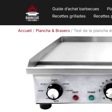
Aller
Guide d’achat barbecues
Pl
au
Recettes grillades
Recettes 
contenu
Accueil
Plancha & Brasero
Test de la plancha 