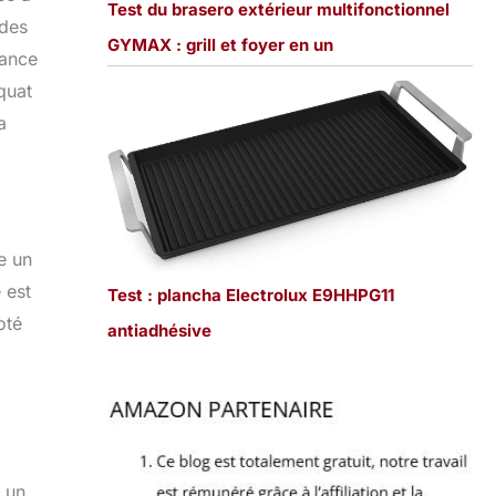
Test du brasero extérieur multifonctionnel
 des
GYMAX : grill et foyer en un
mance
quat
a
e un
 est
Test : plancha Electrolux E9HHPG11
oté
antiadhésive
 un