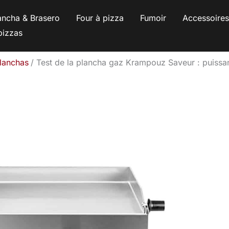
ancha & Brasero
Four à pizza
Fumoir
Accessoire
pizzas
planchas
Test de la plancha gaz Krampouz Saveur : puissan