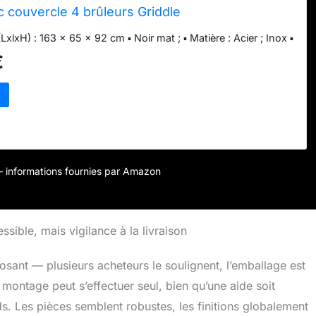
 couvercle 4 brûleurs Griddle
lxH) : 163 x 65 x 92 cm ▪ Noir mat ; ▪ Matière : Acier ; Inox ▪
€
r – informations fournies par Amazon
sible, mais vigilance à la livraison
sant — plusieurs acheteurs le soulignent, l’emballage est
montage peut s’effectuer seul, bien qu’une aide soit
. Les pièces semblent robustes, les finitions globalement