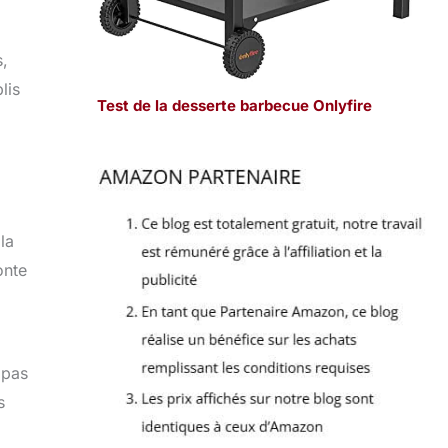
,
lis
Test de la desserte barbecue Onlyfire
la
onte
 pas
s