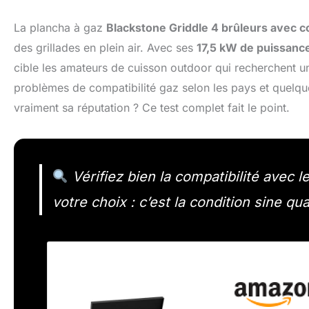
La plancha à gaz
Blackstone Griddle 4 brûleurs avec c
des grillades en plein air. Avec ses
17,5 kW de puissanc
cible les amateurs de cuisson outdoor qui recherchent 
problèmes de compatibilité gaz selon les pays et quelque
vraiment sa réputation ? Ce test complet fait le point.
Vérifiez bien la compatibilité avec 
votre choix : c’est la condition sine q