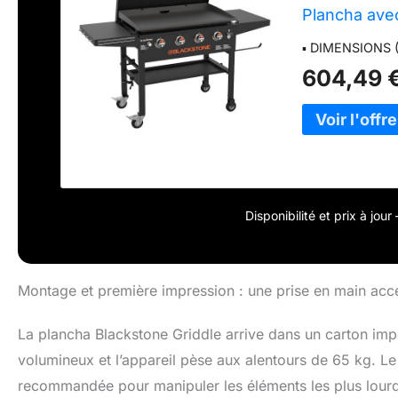
Plancha avec
▪ DIMENSIONS (Lx
604,49 
Disponibilité et prix à jou
Montage et première impression : une prise en main acces
La plancha Blackstone Griddle arrive dans un carton impo
volumineux et l’appareil pèse aux alentours de 65 kg. Le 
recommandée pour manipuler les éléments les plus lourds