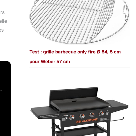
rs
elle
es
Test : grille barbecue only fire Ø 54, 5 cm
pour Weber 57 cm
.