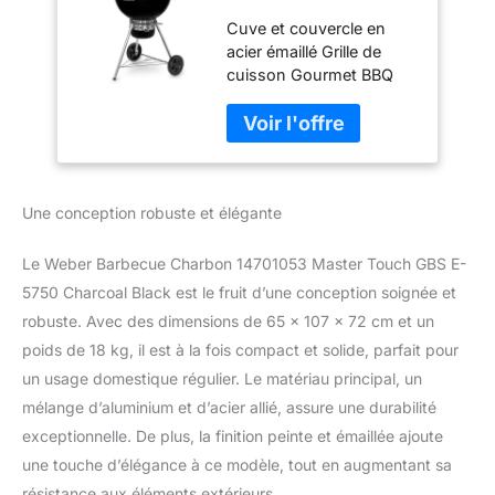
Master Touch GBS
Cuve et couvercle en
E 5750 Noir
acier émaillé Grille de
cuisson Gourmet BBQ
System en acier chromé
Thermomètre intégré au
couvercle Clapet
d’aération en aluminium
Roues en plastique
Une conception robuste et élégante
thermodurci résistant
aux intemperies
Le Weber Barbecue Charbon 14701053 Master Touch GBS E-
5750 Charcoal Black est le fruit d’une conception soignée et
robuste. Avec des dimensions de 65 x 107 x 72 cm et un
poids de 18 kg, il est à la fois compact et solide, parfait pour
un usage domestique régulier. Le matériau principal, un
mélange d’aluminium et d’acier allié, assure une durabilité
exceptionnelle. De plus, la finition peinte et émaillée ajoute
une touche d’élégance à ce modèle, tout en augmentant sa
résistance aux éléments extérieurs.