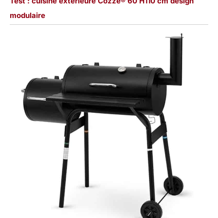
Test : cuisine extérieure Cozze® 60 H110 cm design
modulaire