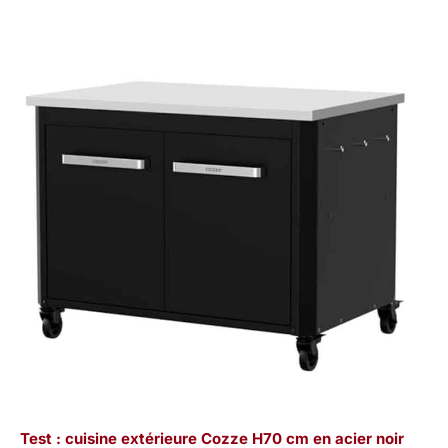
Test : cuisine extérieure Cozze H70 cm en acier noir