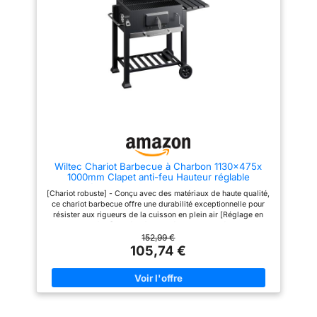
Les clapets d’aération réglables
sur le couvercle et la cuve
permettent d’ajuster et de
réguler facilement la
température de cuisson sans
jamais avoir à soulever le
couvercle Entretien simplifié :
Les roues tout-terrain, les
poignées résistantes à la
chaleur, l’étagère inférieure, le
récupérateur de cendres et le
crochet de couvercle facilitent
le déplacement, le rangement et
le nettoyage
Wiltec Chariot Barbecue à Charbon 1130x475x
1000mm Clapet anti-feu Hauteur réglable
Thermomètre Espaces rangement Ouvre-bouteille
[Chariot robuste] - Conçu avec des matériaux de haute qualité,
Grillade Jardin BBQ
ce chariot barbecue offre une durabilité exceptionnelle pour
résister aux rigueurs de la cuisson en plein air [Réglage en
hauteur précis] - Grâce à son mécanisme de réglage en
hauteur par manivelle, ce chariot BBQ permet de contrôler avec
152,99 €
précision la distance entre les braises et la grille de cuisson
105,74 €
[Clapet anti-feu] - Le clapet anti-feu intégré offre une sécurité
accrue lors de l ajout de charbon de bois pendant la cuisson
vus protégeant des flammes pour un déroulement paisible du
barbecue [Espace de rangement pratique] - Le chariot est doté
d une étagère rabattable, de crochets latéraux et d une étagère
inférieure pour les ustensiles de barbecue, les assiettes, le