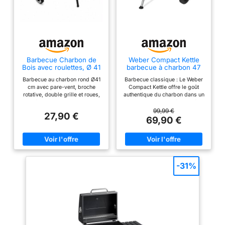
Barbecue Charbon de
Weber Compact Kettle
Bois avec roulettes, Ø 41
barbecue à charbon 47
cm, Grill Rond sur Roues,
cm, support et roues
Barbecue au charbon rond Ø41
Barbecue classique : Le Weber
Protection Contre Le
cm avec pare-vent, broche
Compact Kettle offre le goût
Vent, Noir
rotative, double grille et roues,
authentique du charbon dans un
idéal pour jardin, balcon,
format compact et léger, idéal
terrasse et camping.
pour les repas en famille et les
99,99 €
27,90 €
grillades occasionnelles en
69,90 €
extérieur Performance efficace :
La cuve et le couvercle en acier
émaillé résistent à la rouille et
conservent efficacement la
chaleur, permettant d’atteindre
des températures constantes
-31%
pour des grillades savoureuses
Cuisson homogène : La grille de
cuisson en acier plaqué répartit
uniformément la chaleur sur la
surface de 1548 cm², offrant
suffisamment d’espace pour
cuisiner pour 4 à 6 personnes
simultanément Contrôle précis :