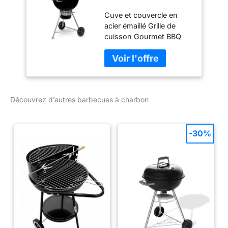
Master Touch GBS
Cuve et couvercle en
E 5750 Noir
acier émaillé Grille de
cuisson Gourmet BBQ
System en acier chromé
Thermomètre intégré au
couvercle Clapet
d’aération en aluminium
Roues en plastique
Découvrez d’autres barbecues à charbon
thermodurci résistant
aux intemperies
-30%