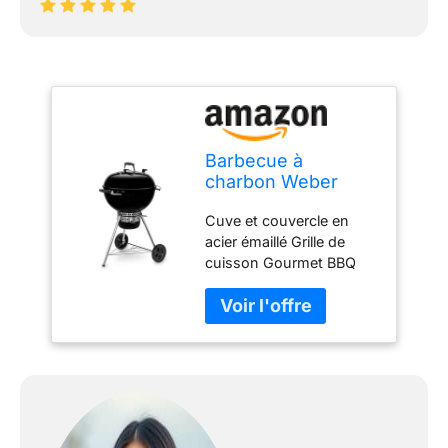
Barbecue à
charbon Weber
Master Touch GBS
Cuve et couvercle en
E 5750 Noir
acier émaillé Grille de
cuisson Gourmet BBQ
System en acier chromé
Thermomètre intégré au
couvercle Clapet
d’aération en aluminium
Roues en plastique
thermodurci résistant
aux intemperies