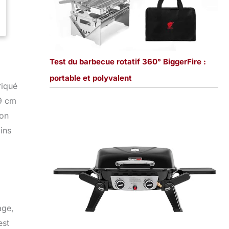
Test du barbecue rotatif 360° BiggerFire :
portable et polyvalent
riqué
89 cm
Son
ins
age,
est