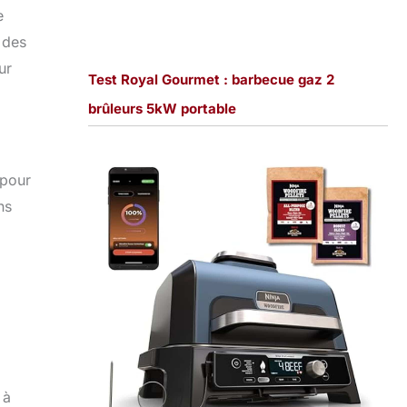
e
 des
ur
Test Royal Gourmet : barbecue gaz 2
brûleurs 5kW portable
 pour
ns
 à