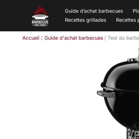
Aller
Guide d’achat barbecues
Pl
au
Recettes grillades
Recettes 
contenu
Accueil
Guide d'achat barbecues
Test du barb