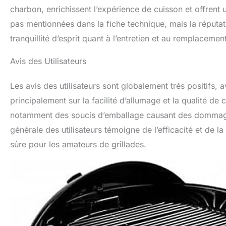
charbon, enrichissent l’expérience de cuisson et offrent u
pas mentionnées dans la fiche technique, mais la réputati
tranquillité d’esprit quant à l’entretien et au remplacem
Avis des Utilisateurs
Les avis des utilisateurs sont globalement très positifs,
principalement sur la facilité d’allumage et la qualité d
notamment des soucis d’emballage causant des dommages m
générale des utilisateurs témoigne de l’efficacité et de 
sûre pour les amateurs de grillades.