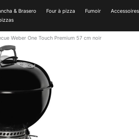
ancha & Brasero
Four à pizza
Fumoir
Accessoire
pizzas
ecue Weber One Touch Premium 57 cm noir