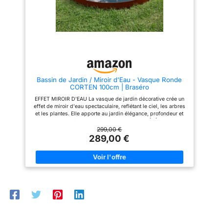
roches, ce brasero de terrasse
assure la sécurité d'utilisation.
devient un accessoire décoratif
De plus, un tisonnier permet de
qui va s’intégrer bien en plein
placer facilement le bois de
air. Il donne une note rustique
chauffage. # 𝐌𝐮𝐥𝐭𝐢𝐩𝐥𝐞𝐬
de campagne à votre
𝐏𝐨𝐬𝐬𝐢𝐛𝐢𝐥𝐢𝐭é𝐬 𝐝'𝐔𝐭𝐢𝐥𝐢𝐬𝐚𝐭𝐢𝐨𝐧 # Ce
cour/jardin/patio. Large bord du
brasero extérieur convient pour
brasero : Ce brasero carré est
une utilisation dans le jardin,
muni d’un bord de 13,5 cm de
sur la terrasse, au bord de la
largeur, offrant suffisamment
piscine, etc. Il crée une
d'espace pour placer des
atmosphère chaleureuse et
Bassin de Jardin / Miroir d'Eau - Vasque Ronde
objets au dessus. En plus, sa
animée lors de vos réunions
CORTEN 100cm | Braséro
forme cubique fournit plus de
entre amis ou en famille. Le
stabilité à tout ensemble.
bord plus large du foyer offre
EFFET MIROIR D'EAU La vasque de jardin décorative crée un
un espace de rangement
effet de miroir d'eau spectaculaire, reflétant le ciel, les arbres
supplémentaire pour les
et les plantes. Elle apporte au jardin élégance, profondeur et
boissons, les snacks et autres
une atmosphère de sérénité. MASQUE LES ÉLÉMENTS
objets. # 𝐌𝐨𝐧𝐭𝐚𝐠𝐞 𝐞𝐭 𝐄𝐧𝐭𝐫𝐞𝐭𝐢𝐞𝐧
INESTHÉTIQUES DU JARDIN Idéale pour dissimuler les
299,00 €
𝐅𝐚𝐜𝐢𝐥𝐞𝐬 # Le brasero est facile à
couvercles de regards, les fosses septiques, les trappes
289,00 €
monter grâce aux instructions
techniques ou d'autres éléments de l'infrastructure du jardin.
détaillées. Lorsque vous ne
INSTALLATION IMMÉDIATE – SANS CREUSER Ne nécessite ni
l'utilisez pas vous pouvez la
installation ni raccordement. Il suffit de la poser sur l'herbe, le
protéger à l'aide de la housse
gravier, la terrasse ou de l'enterrer légèrement dans le sol.
imperméable fourni.
CONSTRUCTION SOLIDE PREMIUM: Une structure lourde et
durable qui, contrairement aux produits en plastique, conserve
une forme et une rigidité idéales sous le poids de l'eau et plus
encore PATINE UNIQUE DU TEMPS: Avec le temps, elle se
couvre d'une couche protectrice de rouille, qui crée une patine
unique et rouillée. Ce n'est pas seulement du design, mais
aussi une protection naturelle de l'acier contre la corrosion