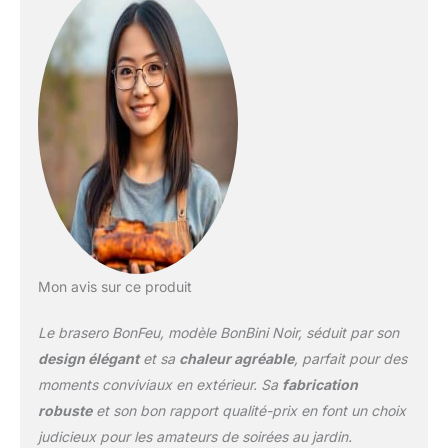
est disponible en finition
NOIRE moderne ou en
ROUILLE rustique,
s'adaptant à tous les
styles de jardin.
ACCESSOIRES INCLUS:
Le BonSolo est livré avec
une GRILLE DE CUISSON
et un POKER, vous
permettant de faire un
barbecue et de gérer le
feu facilement. ROBUSTE
ET RÉSISTANT À LA
Mon avis sur ce produit
CHALEUR: Fabriqué en
ACIER durable,
Le brasero BonFeu, modèle BonBini Noir, séduit par son
garantissant une longue
durée de vie et résistant
design élégant
et sa
chaleur agréable
, parfait pour des
aux températures
moments conviviaux en extérieur. Sa
fabrication
élevées. UTILISATION
robuste
et son bon rapport qualité-prix en font un choix
POLYVALENTE: En plus
judicieux pour les amateurs de soirées au jardin.
de générer de la chaleur,