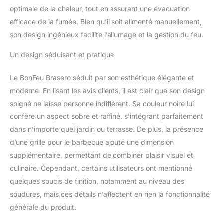
une GRILLE DE CUISSON
optimale de la chaleur, tout en assurant une évacuation
et un POKER, vous
efficace de la fumée. Bien qu’il soit alimenté manuellement,
permettant de faire un
son design ingénieux facilite l’allumage et la gestion du feu.
barbecue et de gérer le
feu facilement. ROBUSTE
Un design séduisant et pratique
ET RÉSISTANT À LA
CHALEUR: Fabriqué en
Le BonFeu Brasero séduit par son esthétique élégante et
ACIER durable,
garantissant une longue
moderne. En lisant les avis clients, il est clair que son design
durée de vie et résistant
soigné ne laisse personne indifférent. Sa couleur noire lui
aux températures
confère un aspect sobre et raffiné, s’intégrant parfaitement
élevées. UTILISATION
dans n’importe quel jardin ou terrasse. De plus, la présence
POLYVALENTE: En plus
d’une grille pour le barbecue ajoute une dimension
de générer de la chaleur,
le BonSolo est parfait
supplémentaire, permettant de combiner plaisir visuel et
pour cuisiner en extérieur
culinaire. Cependant, certains utilisateurs ont mentionné
grâce à la GRILLE DE
quelques soucis de finition, notamment au niveau des
CUISSON fournie.
soudures, mais ces détails n’affectent en rien la fonctionnalité
générale du produit.