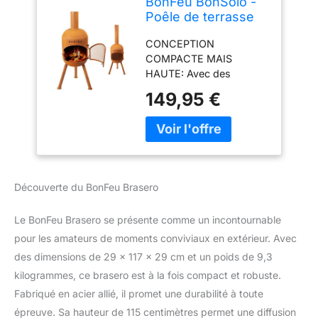
BonFeu BonSolo -
Poêle de terrasse
en acier -
CONCEPTION
Cheminée de jardin
COMPACTE MAIS
d'extérieur - Avec
HAUTE: Avec des
grille de cuisson -
dimensions de
34 x 34 x 124 cm
149,95 €
34x34x124 cm, le
BonSolo est un foyer
mince et peu
encombrant, idéal pour
les petits espaces
extérieurs. DISPONIBLE
Découverte du BonFeu Brasero
EN DEUX FINITIONS
ÉLÉGANTES: Le BonSolo
Le BonFeu Brasero se présente comme un incontournable
est disponible en finition
NOIRE moderne ou en
pour les amateurs de moments conviviaux en extérieur. Avec
ROUILLE rustique,
des dimensions de 29 x 117 x 29 cm et un poids de 9,3
s'adaptant à tous les
kilogrammes, ce brasero est à la fois compact et robuste.
styles de jardin.
Fabriqué en acier allié, il promet une durabilité à toute
ACCESSOIRES INCLUS:
épreuve. Sa hauteur de 115 centimètres permet une diffusion
Le BonSolo est livré avec