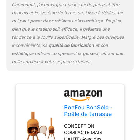
le BonSolo est parfait
Cependant, j’ai remarqué que les pieds peuvent être
pour cuisiner en extérieur
bancals et le système de fermeture laisse à désirer, ce
grâce à la GRILLE DE
qui peut poser des problèmes d’assemblage. De plus,
CUISSON fournie.
bien que le brasero soit efficace, il présente une
tendance à la rouille superficielle. Malgré ces quelques
inconvénients, sa
qualité de fabrication
et son
esthétique raffinée compensent largement, offrant une
belle addition à votre espace extérieur.
BonFeu BonSolo -
Poêle de terrasse
en acier -
CONCEPTION
Cheminée de jardin
COMPACTE MAIS
d'extérieur - Avec
HAUTE: Avec des