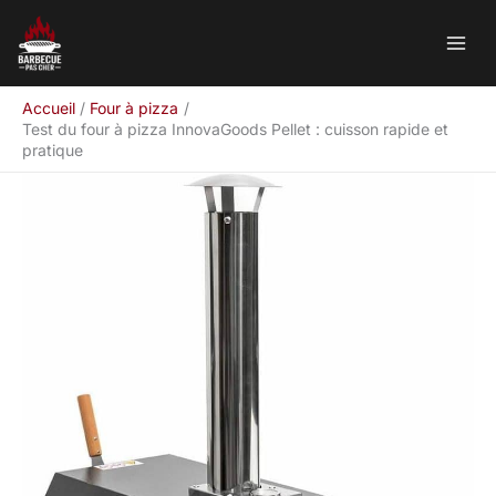
Aller
Rechercher
au
contenu
Accueil
Four à pizza
Test du four à pizza InnovaGoods Pellet : cuisson rapide et
pratique