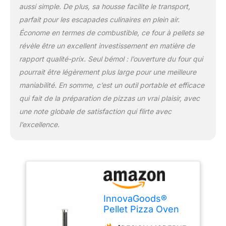
chaleur.
【PORTE
aussi simple. De plus, sa housse facilite le transport,
AMOVIBLE, PIERRE EN
parfait pour les escapades culinaires en plein air.
CÉRAMIQUE, PELLE À
Économe en termes de combustible, ce four à pellets se
PIZZA】Ce four à pizza à
révèle être un excellent investissement en matière de
pellets comprend une
pierre qui sert de base
rapport qualité-prix. Seul bémol : l’ouverture du four qui
pour poser la pizza
pourrait être légèrement plus large pour une meilleure
pendant la cuisson. La
maniabilité. En somme, c’est un outil portable et efficace
porte frontale est dotée
qui fait de la préparation de pizzas un vrai plaisir, avec
d’une poignée en bois et
d’une fenêtre coulissante
une note globale de satisfaction qui flirte avec
pour contrôler le feu
l’excellence.
sans ouvrir le four. Elle
est également amovible
pour faciliter
l’introduction et le retrait
de la pizza à l’aide de la
pelle en métal avec
poignée en bois. Pizza
InnovaGoods®
(Ø) : 30 cm max.
Pellet Pizza Oven
【HOUSSE
avec accessoires,