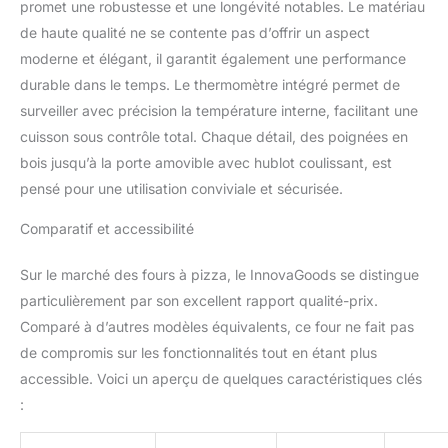
promet une robustesse et une longévité notables. Le matériau
CÉRAMIQUE, PELLE À
PIZZA】Ce four à pizza à
de haute qualité ne se contente pas d’offrir un aspect
pellets comprend une
moderne et élégant, il garantit également une performance
pierre qui sert de base
durable dans le temps. Le thermomètre intégré permet de
pour poser la pizza
surveiller avec précision la température interne, facilitant une
pendant la cuisson. La
porte frontale est dotée
cuisson sous contrôle total. Chaque détail, des poignées en
d’une poignée en bois et
bois jusqu’à la porte amovible avec hublot coulissant, est
d’une fenêtre coulissante
pensé pour une utilisation conviviale et sécurisée.
pour contrôler le feu
sans ouvrir le four. Elle
Comparatif et accessibilité
est également amovible
pour faciliter
Sur le marché des fours à pizza, le InnovaGoods se distingue
l’introduction et le retrait
particulièrement par son excellent rapport qualité-prix.
de la pizza à l’aide de la
pelle en métal avec
Comparé à d’autres modèles équivalents, ce four ne fait pas
poignée en bois. Pizza
de compromis sur les fonctionnalités tout en étant plus
(Ø) : 30 cm max.
accessible. Voici un aperçu de quelques caractéristiques clés
【HOUSSE
:
IMPERMÉABLE DE
PROTECTION ET DE