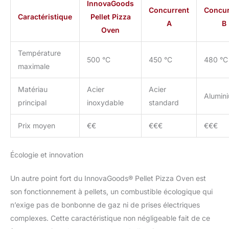
TRANSPORT】Notre four
InnovaGoods
Concurrent
Concur
à pizza d’extérieur se
Caractéristique
Pellet Pizza
monte et se démonte
A
B
Oven
facilement à l’aide du
manuel d’instructions. Il
Température
est livré avec une housse
500 °C
450 °C
480 °C
avec anses très pratique
maximale
pour le protéger et le
transporter facilement.
Matériau
Acier
Acier
Alumin
principal
inoxydable
standard
Prix moyen
€€
€€€
€€€
Écologie et innovation
Un autre point fort du InnovaGoods® Pellet Pizza Oven est
son fonctionnement à pellets, un combustible écologique qui
n’exige pas de bonbonne de gaz ni de prises électriques
complexes. Cette caractéristique non négligeable fait de ce