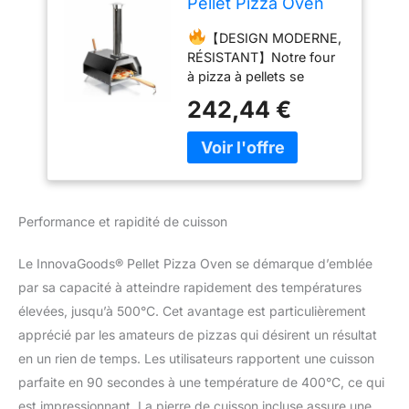
Pellet Pizza Oven
avec accessoires,
【DESIGN MODERNE,
four à pizza avec
RÉSISTANT】Notre four
base en pierre Ø
à pizza à pellets se
0cm max. cuisson
distingue par sa qualité
rapide jusqu'à
242,44 €
et son design élégant en
500ºC et plaque à
acier inoxydable. Ce four
pizza 30x30cm.
portable vous permet de
Comprend une
cuisiner des pizzas
cheminée et un sac
maison dans le style
de transport.
traditionnel, avec un
Performance et rapidité de cuisson
résultat succulent et
professionnel. Utilisation
Le InnovaGoods® Pellet Pizza Oven se démarque d’emblée
en extérieur. Idéal pour le
par sa capacité à atteindre rapidement des températures
jardin. 42 x 81 x 80 cm
env.
【CHEMINÉE,
élevées, jusqu’à 500°C. Cet avantage est particulièrement
THERMOMÈTRE, PIEDS
apprécié par les amateurs de pizzas qui désirent un résultat
PLIABLES】Ce four à
en un rien de temps. Les utilisateurs rapportent une cuisson
pizza d’extérieur dispose
parfaite en 90 secondes à une température de 400°C, ce qui
d’un thermomètre intégré
sur le dessus pour
est impressionnant. La pierre de cuisson incluse assure une