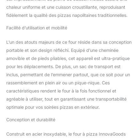
contrôler la température
chaleur uniforme et une cuisson croustillante, reproduisant
à tout moment (0-500
fidèlement la qualité des pizzas napolitaines traditionnelles.
°C). Il dispose également
d’une cheminée pour
Facilité d’utilisation et mobilité
l’extraction des fumées
et de 4 pieds pliables.
L’un des atouts majeurs de ce four réside dans sa conception
【BRÛLEUR ET
portable et son design réfléchi. Equipé d’une cheminée
DISTRIBUTEUR DE
PELLETS】Ce four à
amovible et de pieds pliables, cet appareil est ultra-pratique
pizza d’extérieur est très
pour les déplacements. De plus, un sac de transport est
sûr et facile à utiliser. À
inclus, permettant de l’emmener partout, que ce soit pour un
l’arrière, il dispose d’un
rassemblement en plein air ou un pique-nique. Ces
brûleur et d’un
distributeur de pellets
caractéristiques rendent le four à la fois fonctionnel et
avec des poignées en
agréable à utiliser, tout en garantissant une transportabilité
bois pour éviter les
optimale pour vos soirées pizzas en extérieur.
brûlures et faciliter
l’introduction des pellets,
Conception et durabilité
en réduisant la perte de
chaleur.
【PORTE
Construit en acier inoxydable, le four à pizza InnovaGoods
AMOVIBLE, PIERRE EN