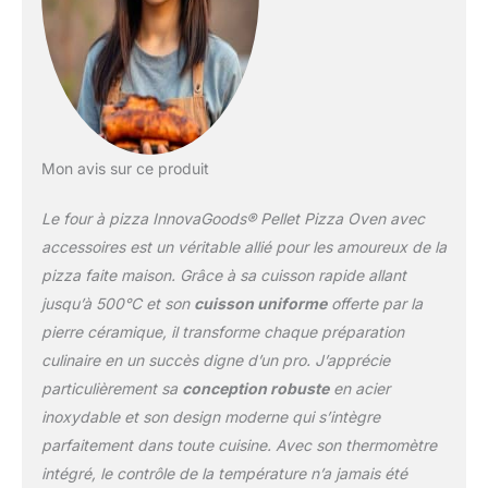
d’un thermomètre intégré
sur le dessus pour
contrôler la température
à tout moment (0-500
°C). Il dispose également
d’une cheminée pour
l’extraction des fumées
Mon avis sur ce produit
et de 4 pieds pliables.
【BRÛLEUR ET
Le four à pizza InnovaGoods® Pellet Pizza Oven avec
DISTRIBUTEUR DE
PELLETS】Ce four à
accessoires est un véritable allié pour les amoureux de la
pizza d’extérieur est très
pizza faite maison. Grâce à sa cuisson rapide allant
sûr et facile à utiliser. À
jusqu’à 500°C et son
cuisson uniforme
offerte par la
l’arrière, il dispose d’un
pierre céramique, il transforme chaque préparation
brûleur et d’un
distributeur de pellets
culinaire en un succès digne d’un pro. J’apprécie
avec des poignées en
particulièrement sa
conception robuste
en acier
bois pour éviter les
inoxydable et son design moderne qui s’intègre
brûlures et faciliter
parfaitement dans toute cuisine. Avec son thermomètre
l’introduction des pellets,
en réduisant la perte de
intégré, le contrôle de la température n’a jamais été