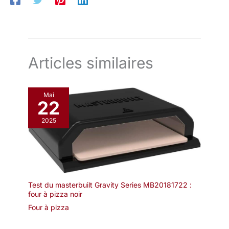
monte et se démonte
facilement à l’aide du
manuel d’instructions. Il
est livré avec une housse
avec anses très pratique
pour le protéger et le
Articles similaires
transporter facilement.
Mai
22
2025
Test du masterbuilt Gravity Series MB20181722 :
four à pizza noir
Four à pizza