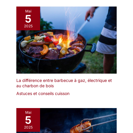
Mai
5
2025
La différence entre barbecue à gaz, électrique et
au charbon de bois
Astuces et conseils cuisson
Mai
5
2025