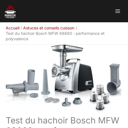
Aller
Rechercher
au
contenu
Accueil
Astuces et conseils cuisson
Test du hachoir Bosch MFW 68660 : performance et
polyvalence
Test du hachoir Bosch MFW