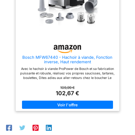
plus du hachoir à viande. Avec
Que ce soit du porc, du bœuf,
les 3 disques de hachoir à
du poulet ou de l'ail, des
viande en acier inoxydable pour
oignons, des piments, notre
le hachage grossier, moyen et
hachoir à viande peut tous les
fin de la viande, 3 tailles de
traiter. Préparez chez vous de la
poussoirs à saucisses et
viande hachée, des boulettes
d'adaptateurs, 1 accessoire
de viande, des galettes de
kubbe et 1 pilon, vous pouvez
viande, des saucisses, du
créer la texture parfaite pour
kubbe et bien plus encore!
n'importe quel plat. Avec ces
(Pour éviter les blocages,
accessoires pour hachoir à
veuillez utiliser de la viande
viande, poussoirs à saucisses
sans peau, sans tendons et
Bosch MFW67440 - Hachoir à viande, Fonction
et accessoires pour kubbe,
sans os.) 【Design élégant et
inverse, Haut rendement
vous n'avez plus besoin de
conception réfléchie】Design
dépenser de l'argent pour des
noir haut de gamme, équipé de
Avec le hachoir à viande ProPower de Bosch et sa fabrication
choses inutiles. 【Facile à
la fonction inversée "REV" pour
puissante et robuste, réalisez vos propres saucisses, tartares,
Utiliser】 Coupez la viande à la
résoudre rapidement les
boulettes, Dites adieu aux aller-retours chez le boucher Le
taille souhaitée, appuyez sur le
blocages. La fibule de
hachoir ProPower permet une grande capacité d'utilisation
bouton de changement de
verrouillage de la tête
grâce à son moteur robuste, qui s'arrête automatiquement à
109,99 €
vitesse et à l'aide de la tige de
d’hachage et les pieds
2000 W Le hachoir bénéficie d'un très haut rendement, vous
102,67 €
poussée, la viande sera coupée
antidérapants rendent chaque
permettant de hacher jusqu'à 3,5 kg de viande en une minute /
à la taille souhaitée
hachage plus sûr. Le rangement
Trois tailles de grilles de hachoir (fin, moyen, gros) Variez les
immédiatement. Le bouton "R"
du câble assure un espace de
plaisirs ! L'appareil est doté de nombreux accessoires
est utilisé pour éliminer les
rangement plus ordonné.
réalisant plus de 15 fonctions : kit à saucisses, à kebbés,
blocages dans l'appareil.
【Nettoyage facile】Tous les
tambours à râper et émincer Livraison : 1 x Bosch ProPower
【Plus Sain】 Notre hachoir à
accessoires peuvent être
MFW67440, hachoir à viande polyvalent / Inclus : kit à
viande électrique avec
démontés individuellement pour
saucisse, kit à kebbés et accessoire râpeur/éminceur /
technologie d'extrusion en trois
un nettoyage plus simple ! Les
Puissance : 700 W / Couleur : Noir
étapes, qui presse la viande
Lame de Coupe, Plaque de
sans détruire les fibres et la
Coupe et Plateau d'alimentation