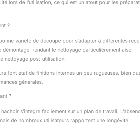
 lors de l’utilisation, ce qui est un atout pour les prépara
, poulet, bœuf, agneau, poisson, etc. (Il est recommandé de
e en morceaux de 2 cm, de les peler et d'enlever les
mes] - carottes, poivrons, champignons, ail, etc. [Noix] -
x, amandes, etc. (Les matériaux plus durs demanderont plus
ent ?
bonne variété de découpe pour s’adapter à différentes recet
de démontage, rendant le nettoyage particulièrement aisé.
de nettoyage post-utilisation.
s font état de finitions internes un peu rugueuses, bien qu
rmances générales.
ant ?
achoir s’intègre facilement sur un plan de travail. L’absen
mais de nombreux utilisateurs rapportent une longévité