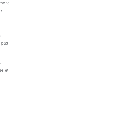
ement
e.
e
t pas
s
se et