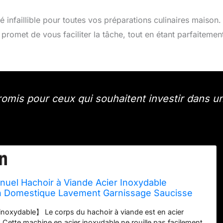
lié infaillible pour toutes vos préparations culinaires maison.
l promet de vous faciliter la tâche, tout en étant parfaitemen
omis pour ceux qui souhaitent investir dans u
uel Hachoir à Viande Acier Inoxydable
on Domestique Lavement Garnissage Saucisse
te 4,5 mm/8 mm, pour porc poulet poisson
inoxydable】 Le corps du hachoir à viande est en acier
 Cette machine en acier inoxydable ne rouille pas facilement,