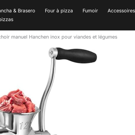
ancha & Brasero
Four à pizza
Fumoir
Accessoire
pizzas
choir manuel Hanchen inox pour viandes et légumes