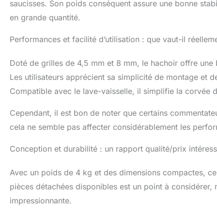
saucisses. Son poids conséquent assure une bonne stabilité
[Viande] - porc
couper la viand
en grande quantité.
tendons). [Légu
cacahuètes, noi
Performances et facilité d’utilisation : que vaut-il réellem
d'efforts.)
Doté de grilles de 4,5 mm et 8 mm, le hachoir offre une 
Les utilisateurs apprécient sa simplicité de montage et 
Compatible avec le lave-vaisselle, il simplifie la corvée 
Cependant, il est bon de noter que certains commentateur
cela ne semble pas affecter considérablement les perfo
Conception et durabilité : un rapport qualité/prix intéress
Avec un poids de 4 kg et des dimensions compactes, ce h
pièces détachées disponibles est un point à considérer, 
impressionnante.