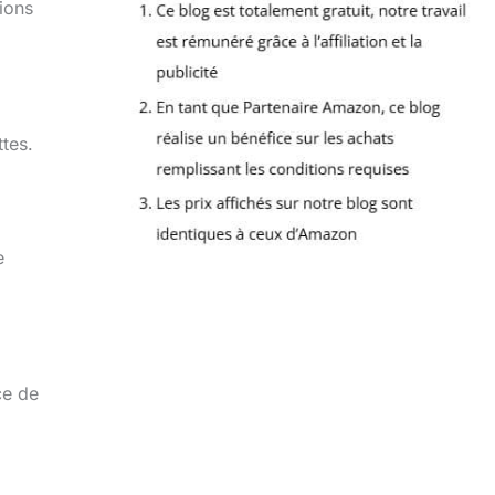
tions
tes.
e
ce de