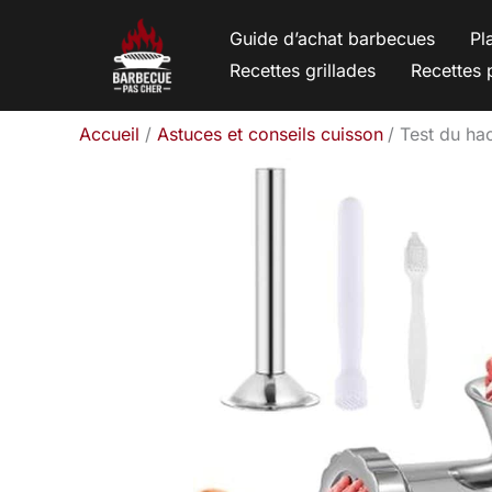
Aller
Guide d’achat barbecues
Pl
au
Recettes grillades
Recettes 
contenu
Accueil
Astuces et conseils cuisson
Test du ha