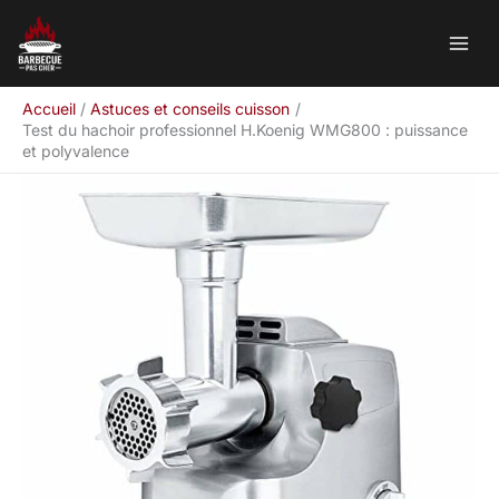
Aller
Rechercher
au
contenu
Accueil
Astuces et conseils cuisson
Test du hachoir professionnel H.Koenig WMG800 : puissance
et polyvalence