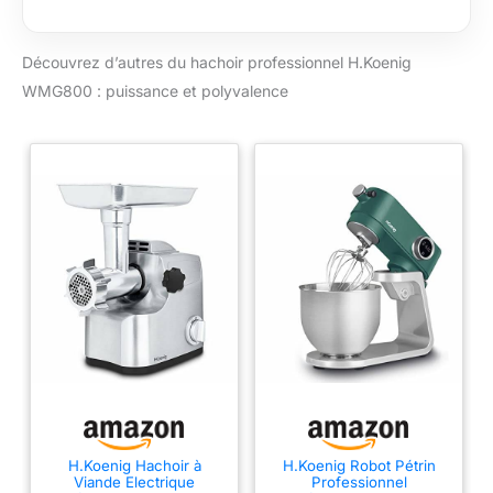
DE LA VITESSE ET
FONCTION
Découvrez d’autres du hachoir professionnel H.Koenig
MARCHE-ARRIERE :
Équipé de 2 vitesses
WMG800 : puissance et polyvalence
pour un contrôle
optimal du processus
de hachage, le
hachoir à viande
comprend également
une fonction
marche-arrière pour
faciliter le
désengorgement du
dispositif en cas de
besoin. OPTIONS DE
HACHAGE
POLYVALENTES : La
lame de coupe en
acier inoxydable
assure une coupe
H.Koenig Hachoir à
H.Koenig Robot Pétrin
nette et durable. Le
Viande Electrique
Professionnel