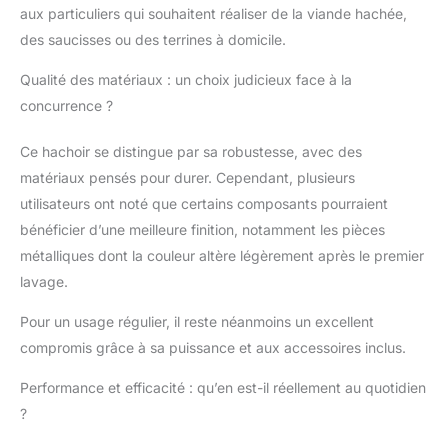
une fonction marche-
aux particuliers qui souhaitent réaliser de la viande hachée,
arrière pour faciliter le
des saucisses ou des terrines à domicile.
désengorgement du
dispositif en cas de
Qualité des matériaux : un choix judicieux face à la
besoin. OPTIONS DE
concurrence ?
HACHAGE
POLYVALENTES : La
Ce hachoir se distingue par sa robustesse, avec des
lame de coupe en acier
inoxydable assure une
matériaux pensés pour durer. Cependant, plusieurs
coupe nette et durable.
utilisateurs ont noté que certains composants pourraient
Le hachoir est livré
bénéficier d’une meilleure finition, notamment les pièces
avec 3 tailles de grilles
métalliques dont la couleur altère légèrement après le premier
de hachage (fin,
moyen, large) pour
lavage.
répondre à divers
Pour un usage régulier, il reste néanmoins un excellent
besoins de préparation
de viande.
compromis grâce à sa puissance et aux accessoires inclus.
ACCESSOIRES
COMPLETS : Les
Performance et efficacité : qu’en est-il réellement au quotidien
accessoires inclus, tels
?
que le poussoir, les 3