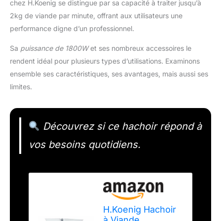
chez H.Koenig se distingue par sa capacité à traiter jusqu’à
2kg de viande par minute, offrant aux utilisateurs une
performance digne d’un professionnel.
Sa
puissance de 1800W
et ses nombreux accessoires le
rendent idéal pour plusieurs types d’utilisations. Examinons
ensemble ses caractéristiques, ses avantages, mais aussi ses
limites.
Découvrez si ce hachoir répond à
vos besoins quotidiens.
H.Koenig Hachoir
à Viande