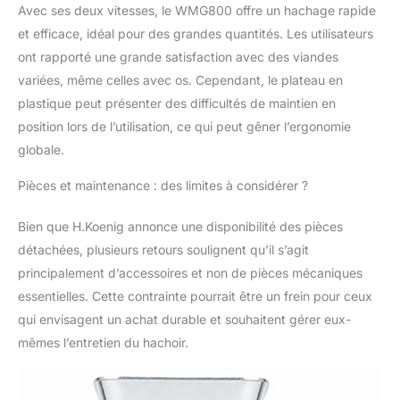
tailles de cônes à
Avec ses deux vitesses, le WMG800 offre un hachage rapide
saucisses et les
et efficace, idéal pour des grandes quantités. Les utilisateurs
accessoires à kebbés,
ajoutent une
ont rapporté une grande satisfaction avec des viandes
polyvalence à l'appareil
variées, même celles avec os. Cependant, le plateau en
pour la préparation de
plastique peut présenter des difficultés de maintien en
différentes recettes de
position lors de l’utilisation, ce qui peut gêner l’ergonomie
viande. GARANTIE
globale.
ETENDUE DE 2 ANS :
Bénéficiez d'une
Pièces et maintenance : des limites à considérer ?
garantie étendue de 2
ans, accompagnée
d'un atelier SAV en
Bien que H.Koenig annonce une disponibilité des pièces
France, offrant ainsi la
détachées, plusieurs retours soulignent qu’il s’agit
confiance et la
principalement d’accessoires et non de pièces mécaniques
tranquillité d'esprit pour
essentielles. Cette contrainte pourrait être un frein pour ceux
une utilisation
prolongée et fiable.
qui envisagent un achat durable et souhaitent gérer eux-
mêmes l’entretien du hachoir.