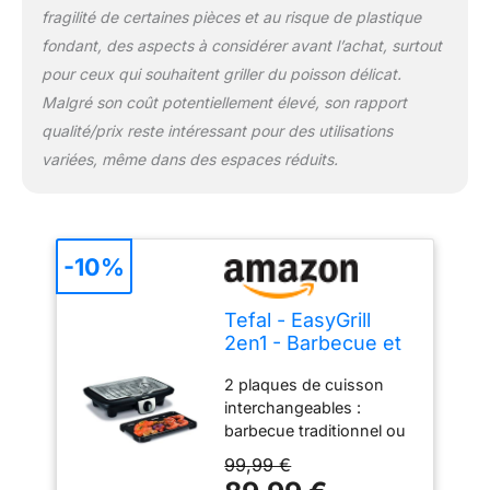
fragilité de certaines pièces et au risque de plastique
fondant, des aspects à considérer avant l’achat, surtout
pour ceux qui souhaitent griller du poisson délicat.
Malgré son coût potentiellement élevé, son rapport
qualité/prix reste intéressant pour des utilisations
variées, même dans des espaces réduits.
-10%
Tefal - EasyGrill
2en1 - Barbecue et
Plancha de table - 4
2 plaques de cuisson
personnes - 2100w
interchangeables :
barbecue traditionnel ou
plancha. Utilisable en
99,99 €
intérieur comme en