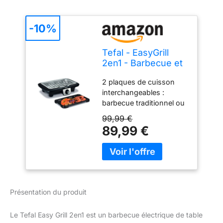
-10%
Tefal - EasyGrill
2en1 - Barbecue et
Plancha de table - 4
2 plaques de cuisson
personnes - 2100w
interchangeables :
barbecue traditionnel ou
plancha. Utilisable en
99,99 €
intérieur comme en
89,99 €
extérieur. Puissance
2100W. Termostat
réglable 5 positions.
Surface de cuisson 735
cm² en mode barbecue
et 680 cm² en mode
Présentation du produit
plancha. Cuisson saine:
bac récepteur avec eau
Le Tefal Easy Grill 2en1 est un barbecue électrique de table
pour limiter fumée et