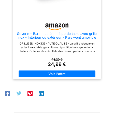
Ses nombreux composants
amovibles rendent également
son nettoyage facile Détails –
SEVERIN eBBQ de table 2
200W, grille en inox de haute
qualité, éclairage LED et
thermostat réglable, cuisson
jusqu'à 250 °C, revêtement
Severin – Barbecue électrique de table avec grille
SafeTouch, pare-vent amovible
inox - Intérieur ou extérieur - Pare-vent amovible
de 8 cm, PG 8565 Qualité
et bac à eau – Pour camping, balcon ou jardin -
allemande – Garantie 2 ans –
GRILLE EN INOX DE HAUTE QUALITÉ – La grille robuste en
2000 W – PG 8593, Noir
Les produits SEVERIN sont
acier inoxydable garantit une répartition homogène de la
performants par leur
chaleur. Obtenez des résultats de cuisson parfaits pour vos
conception, leur facilité
saucisses, viandes et légumes. Idéal pour une utilisation sur le
d’utilisation et leur durée de vie
balcon, la terrasse ou directement à l’intérieur. CONTRÔLE
48,20 €
PRÉCIS DE LA TEMPÉRATURE – Réglez la puissance d'une
24,99 €
simple main grâce au thermostat rotatif. Maîtrisez la cuisson de
tous vos plats sans réglages compliqués : une cuisine
conviviale et accessible à tous. NETTOYAGE SANS EFFORT –
Une conception intelligente avec des composants entièrement
amovibles. Profitez d'un entretien rapide et facile après
chaque utilisation, ce qui rend ce barbecue électrique idéal
pour un usage quotidien régulier. MOINS DE FUMÉE &
CHAUFFE RAPIDE – Le bac récupérateur de graisse rempli
d'eau prévient les flambées de graisses et réduit les fumées et
odeurs. Sa montée en température rapide permet de griller de
manière spontanée sans attente prolongée. COMPACT &
PUISSANT – Avec ses 2000W et sa surface de cuisson de
38x22 cm, ce grill électrique offre performance et compacité.