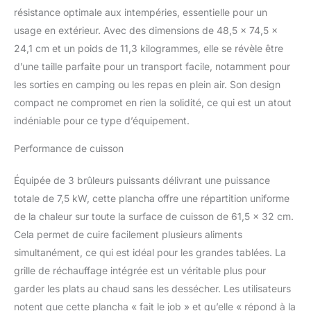
Efficace: Les 3 brûleurs
résistance optimale aux intempéries, essentielle pour un
en acier inoxydable,
usage en extérieur. Avec des dimensions de 48,5 x 74,5 x
d'une puissance totale
de 7,5 kW, offrent une
24,1 cm et un poids de 11,3 kilogrammes, elle se révèle être
chaleur et des
d’une taille parfaite pour un transport facile, notamment pour
performances
les sorties en camping ou les repas en plein air. Son design
puissantes. Avec
compact ne compromet en rien la solidité, ce qui est un atout
système d'allumage
piézoélectrique, chaque
indéniable pour ce type d’équipement.
brûleur peut être allumé
indépendamment pour
Performance de cuisson
un démarrage rapide et
sans effort. Conception
Équipée de 3 brûleurs puissants délivrant une puissance
Conviviale: Une fois les
totale de 7,5 kW, cette plancha offre une répartition uniforme
verrous des deux côtés
de la chaleur sur toute la surface de cuisson de 61,5 x 32 cm.
serrés, ils empêchent
Cela permet de cuire facilement plusieurs aliments
efficacement le plateau
de cuisson de bouger et
simultanément, ce qui est idéal pour les grandes tablées. La
garantissent un
grille de réchauffage intégrée est un véritable plus pour
transport en toute
garder les plats au chaud sans les dessécher. Les utilisateurs
sécurité. La plaque est
notent que cette plancha « fait le job » et qu’elle « répond à la
munie de poignées des