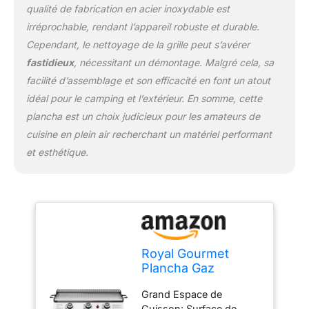
qualité de fabrication en acier inoxydable est
munie de poignées des
deux côtés, de sorte qu'il
irréprochable, rendant l’appareil robuste et durable.
est facile de la retirer et
Cependant, le nettoyage de la grille peut s’avérer
de l'utiliser comme
fastidieux
, nécessitant un démontage. Malgré cela, sa
assiette lorsque vous
facilité d’assemblage et son efficacité en font un atout
avez fini de cuisiner.
Système de Gestion des
idéal pour le camping et l’extérieur. En somme, cette
Graisses : Le trou situé
plancha est un choix judicieux pour les amateurs de
sur le dessus de la
cuisine en plein air recherchant un matériel performant
plaque amovible, associé
et esthétique.
au bac à graisse
amovible, permet de
recueillir efficacement les
résidus d'huile à tout
moment et de les
nettoyer facilement.
Portable et Pratique:
Royal Gourmet
Plancha gaz portable, ce
Plancha Gaz
qui en fait un BBQ idéal
Propane en Acier
pour diverses activités
Grand Espace de
Inoxydable, 3
de plein air telles que les
Cuisson: Surface de