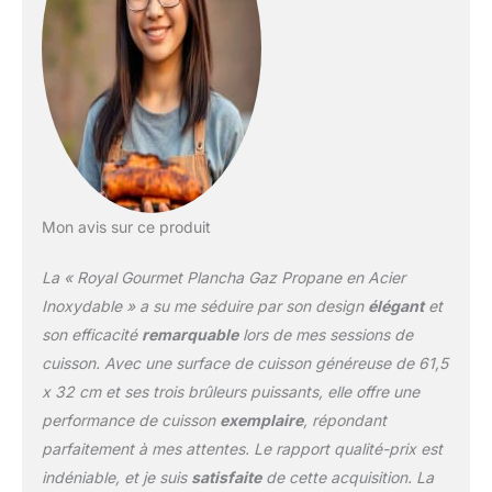
cuisson. Performance
Efficace: Les 3 brûleurs
en acier inoxydable,
d'une puissance totale
de 7,5 kW, offrent une
chaleur et des
performances
puissantes. Avec
système d'allumage
piézoélectrique, chaque
Mon avis sur ce produit
brûleur peut être allumé
indépendamment pour
La « Royal Gourmet Plancha Gaz Propane en Acier
un démarrage rapide et
sans effort. Conception
Inoxydable » a su me séduire par son design
élégant
et
Conviviale: Une fois les
son efficacité
remarquable
lors de mes sessions de
verrous des deux côtés
cuisson. Avec une surface de cuisson généreuse de 61,5
serrés, ils empêchent
x 32 cm et ses trois brûleurs puissants, elle offre une
efficacement le plateau
de cuisson de bouger et
performance de cuisson
exemplaire
, répondant
garantissent un
parfaitement à mes attentes. Le rapport qualité-prix est
transport en toute
indéniable, et je suis
satisfaite
de cette acquisition. La
sécurité. La plaque est