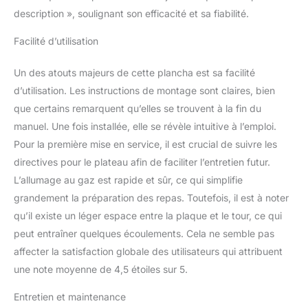
deux côtés, de sorte qu'il
description », soulignant son efficacité et sa fiabilité.
est facile de la retirer et
de l'utiliser comme
Facilité d’utilisation
assiette lorsque vous
avez fini de cuisiner.
Un des atouts majeurs de cette plancha est sa facilité
Système de Gestion des
d’utilisation. Les instructions de montage sont claires, bien
Graisses : Le trou situé
que certains remarquent qu’elles se trouvent à la fin du
sur le dessus de la
manuel. Une fois installée, elle se révèle intuitive à l’emploi.
plaque amovible, associé
au bac à graisse
Pour la première mise en service, il est crucial de suivre les
amovible, permet de
directives pour le plateau afin de faciliter l’entretien futur.
recueillir efficacement les
L’allumage au gaz est rapide et sûr, ce qui simplifie
résidus d'huile à tout
grandement la préparation des repas. Toutefois, il est à noter
moment et de les
nettoyer facilement.
qu’il existe un léger espace entre la plaque et le tour, ce qui
Portable et Pratique:
peut entraîner quelques écoulements. Cela ne semble pas
Plancha gaz portable, ce
affecter la satisfaction globale des utilisateurs qui attribuent
qui en fait un BBQ idéal
une note moyenne de 4,5 étoiles sur 5.
pour diverses activités
de plein air telles que les
Entretien et maintenance
sorties à la plage, la