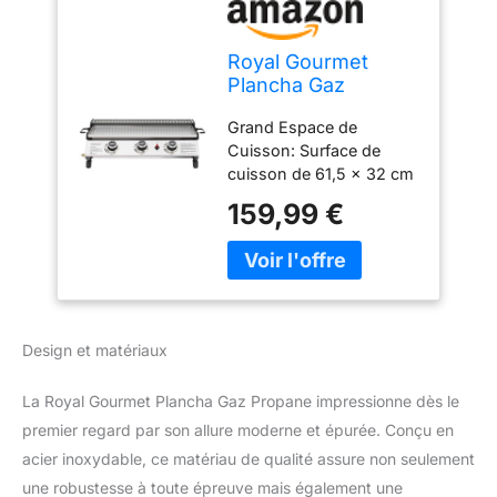
Royal Gourmet
Plancha Gaz
Propane en Acier
Grand Espace de
Inoxydable, 3
Cuisson: Surface de
Brûleurs Puissance
cuisson de 61,5 x 32 cm
7.5kW, Surface
et une grille de
Cuisson 61,5 x
159,99 €
réchauffage
32cm avec Grille de
supplémentaire de 61 x
Réchauffage,
13 cm, elle offre
Adapté pour Le
suffisamment d'espace
Camping et l'
pour cuire plusieurs
Extérieur, Argent
aliments simultanément,
Design et matériaux
ce qui permet
d'économiser du temps
La Royal Gourmet Plancha Gaz Propane impressionne dès le
et des efforts. Acier
inoxydable pour une
premier regard par son allure moderne et épurée. Conçu en
meilleure expérience de
acier inoxydable, ce matériau de qualité assure non seulement
cuisson. Performance
une robustesse à toute épreuve mais également une