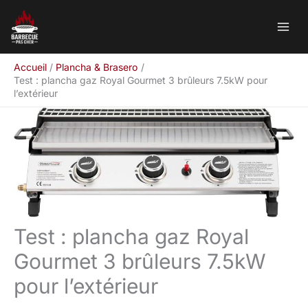
Aller
Rechercher
au
contenu
Accueil
Plancha & Brasero
Test : plancha gaz Royal Gourmet 3 brûleurs 7.5kW pour
l’extérieur
Test : plancha gaz Royal
Gourmet 3 brûleurs 7.5kW
pour l’extérieur