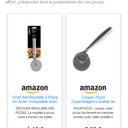
effort, préservant ainsi la présentation de vos pizzas.
Chef Aid Roulette à Pizza
Coupe-Pizza
en Acier Inoxydable avec
Copenhagen/Lavable au
Protège Doigts – Coupe
lave-
DÉCOUPE RÉGULIÈRE DES
POUR PIZZA : couper votre
Pizza avec Poignée
vaisselle/Roulette/Ne
PIZZAS: La roulette à pizza
pizza facilement en tranches
Antidérapante et Anneau
remue pas/Acier
roule à travers les pâtes
droites avec cette roulette à
de Suspension –
inoxydable/Léger
croustillantes et les garnitures.
pizza LAVABLE AU LAVE-
Compatible Lave
Elle aide à découper la pizza en
VAISSELLE : la roulette à pizza
Vaisselle