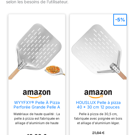
selon les besoins de l’utilisateur.
-5%
WYYFXY® Pelle À Pizza
HOUSLUX Pelle à pizza
Perforée Grande Pelle A
40 * 30 cm 12 pouces
Pizza 30 cm × 40 cm
Pelle à pizza avec grande
Matériaux de haute qualité : La
Pelle à pizza de 30,5 cm,
surface et manche
pelle à pizza est fabriquée en
fabriquée avec poignée en bois
amovible (Argenté)
alliage d'aluminium de haute
et alliage d'aluminium léger.
qualité, qui est à la fois robuste,
Avec une fabrication artisanale
résistant à la chaleur, à l'usure
de haute qualité, vous en
21,84 €