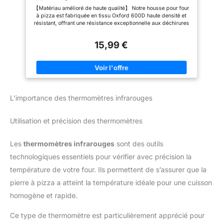
600D - Imperméable et double cordon de serrage
【Prolonger la durée de vie du
【Matériau amélioré de haute qualité】 Notre housse pour four
réglable - Coupe-vent
produit】 Cette housse protège
à pizza est fabriquée en tissu Oxford 600D haute densité et
votre four du soleil, de la pluie
résistant, offrant une résistance exceptionnelle aux déchirures
et de la poussière. Prolongez la
pour résister aux déchirures, aux déchirures, aux déchirures et
durée de vie de votre four. Si
à la décoloration. 【Design étanche】Revêtement en PU avec
vous avez des questions sur le
15,99 €
matériau de surface imperméable de dernière technologie. Ne
produit ou si vous n'êtes pas
vous inquiétez pas que votre four à pizza à gaz soit affecté par
satisfait de notre produit,
des facteurs externes tels que la pluie, le soleil, le vent, la
n'hésitez pas à nous contacter.
poussière, les déjections d'oiseaux, les feuilles, etc.
Nous résoudrons votre
【Dimensions】Notre housse de protection mesure 55 x 55 x
problème dans les 24 heures !
27 cm, elle convient pour un four à pizza de 13 pouces. Veuillez
vérifier les dimensions si vous avez besoin avant d'acheter.
L’importance des thermomètres infrarouges
【Design avec cordon de serrage】Doubles designs avec
cordon de serrage au bas de la couverture, vous pouvez les
ajuster pour être fixées au four à pizza. 【Service client】Si
Utilisation et précision des thermomètres
vous avez des questions ou des problèmes, veuillez nous
contacter et nous vous proposerons une solution adaptée dans
les 24 heures.
Les
thermomètres infrarouges
sont des outils
technologiques essentiels pour vérifier avec précision la
température de votre four. Ils permettent de s’assurer que la
pierre à pizza a atteint la température idéale pour une cuisson
homogène et rapide.
Ce type de thermomètre est particulièrement apprécié pour