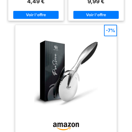
4,49 €
9,99 €
parts régulières sans déplacer
léger est entièrement fabriquée
les ingrédients ROULETTE EN
en acier inoxydable de haute
ACIER INOXYDABLE: La roue de
qualité NE REMUE PAS : stable
coupe en acier inoxydable reste
pendant l’utilisation vu que le
stable pendant la découpe et
couteau est très bien attaché au
permet des mouvements
support CONTENU : coupe-
contrôlés. Convient pour pizza,
pizza en acier inoxydable
-7%
pain plat, focaccia et pâtes
(dimensions du produit : 190 x
PROTÈGE DOIGTS INTÉGRÉ: La
70 x 15 mm) UN CADEAU POUR
protection entre la roue et la
LA VIE : BOSKA vous offre des
poignée aide à garder les
Food Tools durables et
doigts à distance de la lame
abordables qui dureront toute
pendant la découpe POIGNÉE
une vie, d'une qualité
ANTIDÉRAPANTE: La poignée
exceptionnelle, idéaux comme
ergonomique avec surface
cadeau et avec un design
antidérapante tient bien en main
intemporel
et facilite la découpe contrôlée
de pizza et de pâte
NETTOYAGE FACILE: Équipée
d’un anneau de suspension
pour un rangement pratique. La
roulette à pizza peut être
nettoyée au lave-vaisselle
après utilisation