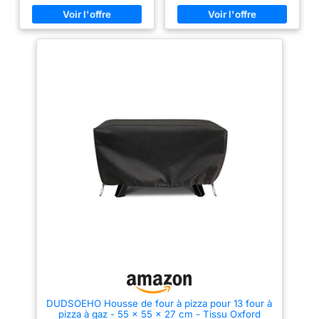
la plupart des fours à pizza,
serrage. 【Tissu Oxford
veuillez vous assurer que la
420D】 La housse est
taille correspond à votre four à
composée d'un tissu Oxford
pizza avant de commander.
420D confortable et
Facile à nettoyer, à ranger -- la
imperméable. L'intérieur de la
housse de barbecue est
housse est recouvert d'un
extrêmement facile à nettoyer,
revêtement imperméable. En
arroser avec le tuyau et sécher
outre, vous pouvez également
au soleil. Sac de rangement
facilement essuyer les taches
inclus pour un rangement facile.
sur la housse Oxford.
Vous pouvez emporter la
Imperméable, résistant aux
housse de barbecue n'importe
déchirures et à la lumière et
où. Design unique --la housse
facile à nettoyer. 【Bandes
de forme unique s'adapte à
étanches sur les coutures】Les
votre four à pizza et à la partie
coutures sur la partie
carillonnée, et le cordon de
supérieure de la couverture sont
serrage à la base lui permet
scellées avec des bandes
d'être bien maintenu en place,
spéciales. Ce design protège
offrant une protection parfaite
efficacement vos objets et
pour toutes les saisons.
garde votre four au sec. Vous
Excellente protection --le
n'avez pas à vous soucier des
couvercle de four à pizza peut
fuites de coutures. Design
garder votre four à pizza sec et
coupe-vent : le dessous de la
durable, empêche le four de
housse de four à pizza est
rouiller. Protégez votre four à
équipé d'un cordon de serrage
pizza bien-aimé de la pluie, de
réglable qui peut être ajusté en
la poussière, de la poussière.
fonction de la taille du four, de
sorte que votre four à pizza
DUDSOEHO Housse de four à pizza pour 13 four à
peut être protégé de manière
pizza à gaz - 55 x 55 x 27 cm - Tissu Oxford
plus sûre et plus stable.