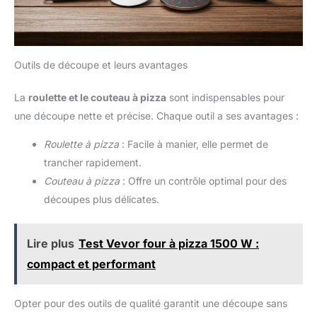
rouge. 【Thermomètre à Viande Gratuit】 Peut mesurer la
plage de température interne : -50 °C à 300 °C / -58 °F à 572
°F, lecture rapide, grand écran LCD, sonde en acier inoxydable
304, haute précision (± 1 °C / °F) peut être utilisé pour le
refroidissement à domicile ou pour la cuisson, pour mesurer le
chauffage des aliments ou pour un usage quotidien. S'éteint
Outils de découpe et leurs avantages
automatiquement après 15 minutes.
La
roulette et le couteau à pizza
sont indispensables pour
une découpe nette et précise. Chaque outil a ses avantages :
Roulette à pizza
: Facile à manier, elle permet de
trancher rapidement.
Couteau à pizza
: Offre un contrôle optimal pour des
découpes plus délicates.
Lire plus
Test Vevor four à pizza 1500 W :
compact et performant
Opter pour des outils de qualité garantit une découpe sans