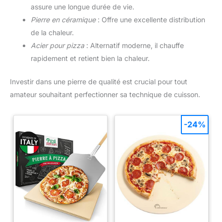
assure une longue durée de vie.
30,5 cm de large par 35,6 cm de long avec une poignée
pliable de 25,4 cm, pour une longueur totale de 61 cm une fois
Pierre en céramique
: Offre une excellente distribution
dépliée. Dimensions idéales pour sortir pizzas et bases de
tartes du four, notre pelle à pizza inoxydable est l'outil
de la chaleur.
incontournable du chef pâtissier, du boulanger et du pizzaiolo.
Acier pour pizza
: Alternatif moderne, il chauffe
rapidement et retient bien la chaleur.
Investir dans une pierre de qualité est crucial pour tout
amateur souhaitant perfectionner sa technique de cuisson.
-24%