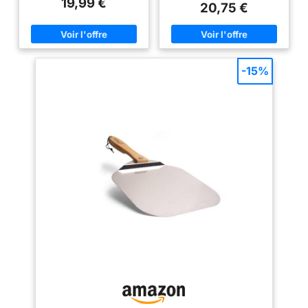
19,99 €
et à la corrosion. Profitez d'une
profiterez pendant longtemps.
20,75 €
qualité durable pour un usage
Pelle à pizza Elle est fabriquée
quotidien Surface perforée : La
en aluminium anodisé dur et est
surface perforée vous permet
non seulement robuste et
de saupoudrer une petite
résistante à la température,
quantité de farine ou de
mais aussi anti-usure et
maïzena sur la pelle pour
résistante à la corrosion. La
-15%
faciliter la manipulation de la
connexion de poignée rivetée
pizza. La préparation de pizzas
améliore la praticité. Pelle à
n'a jamais été aussi facile
pizza La poignée mesure 38 cm
Glisse facile : Avec la pelle à
de long et est facile à utiliser. Il
pizza perforée, vous pouvez
tient toujours confortablement et
facilement pousser votre pizza
fermement dans la main, de
sur n'importe quelle plaque de
sorte que la poignée est facile à
cuisson ou pierre à pizza sans
saisir sans glisser. Il suffit de
que la pâte ne colle Poignée
saupoudrer une petite quantité
amovible : La pelle à pizza est
de farine ou de farine de maïs
équipée d'une poignée en bois
sur le pizzaiolo avant de
amovible qui facilite le
préparer votre pizza, alors votre
stockage, notamment lorsque
pizza se détachera facilement
l'espace est limité Utilisation
et se répartira bien.
polyvalente : La pelle à pizza
Pizzaschieber Fabriqué en
convient non seulement pour les
aluminium, il a une surface extra
pizzas, mais aussi pour le pain,
large de 40 x 30 cm et ne pèse
les pains plats, les gâteaux et
que 0,35 kg. Il peut facilement
autres pâtisseries. Découvrez
transporter de grandes pizzas
toutes les possibilités
et est idéal pour les cuisines
privées et les entreprises de
restauration.