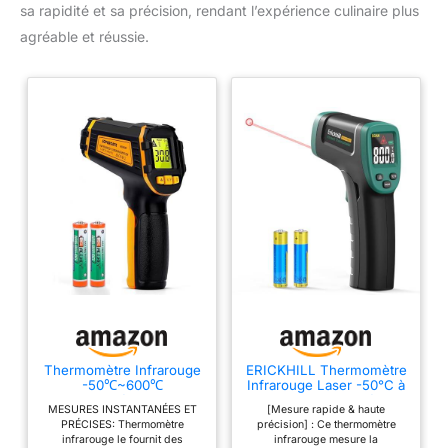
sa rapidité et sa précision, rendant l’expérience culinaire plus
agréable et réussie.
Thermomètre Infrarouge
ERICKHILL Thermomètre
-50℃~600℃
Infrarouge Laser -50°C à
Thermomètre Laser
800°C, Thermomètre
MESURES INSTANTANÉES ET
[Mesure rapide & haute
Numérique Sans Contact
Cuisine Sans Contact
PRÉCISES: Thermomètre
précision] : Ce thermomètre
pour Cuisine, Pizza, Four,
avec Émissivité Réglable,
infrarouge le fournit des
infrarouge mesure la
Réfrigérateur, Aliments,
Écran LCD Rétroéclairé