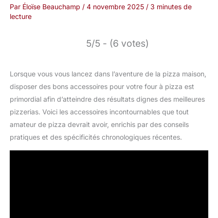
Par
Éloïse Beauchamp
/
4 novembre 2025
/
3 minutes de
lecture
5/5 - (6 votes)
Lorsque vous vous lancez dans l’aventure de la pizza maison,
disposer des bons accessoires pour votre four à pizza est
primordial afin d’atteindre des résultats dignes des meilleures
pizzerias. Voici les accessoires incontournables que tout
amateur de pizza devrait avoir, enrichis par des conseils
pratiques et des spécificités chronologiques récentes.