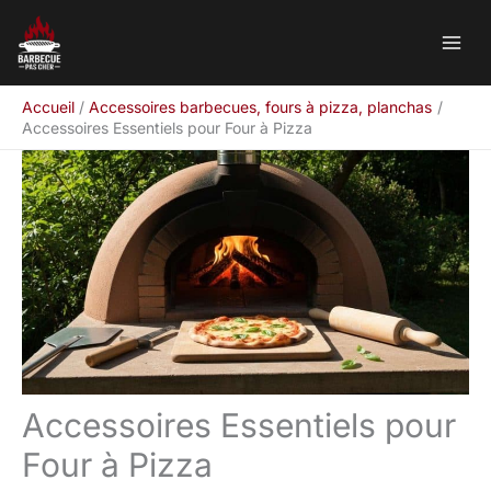
Aller
Rechercher
au
contenu
Accueil
Accessoires barbecues, fours à pizza, planchas
Accessoires Essentiels pour Four à Pizza
Accessoires Essentiels pour
Four à Pizza