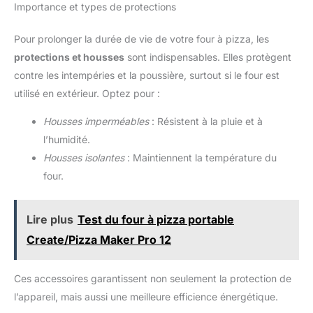
Importance et types de protections
pizza croustillante. Elle est parfaite pour le pain ou une tarte
dans les fours et sur les barbecues. ✓ MANUEL FOURNI:
Farinez la pelle de pizza avant de l'utiliser. Selon la
Pour prolonger la durée de vie de votre four à pizza, les
température, la pizza sera prête après 5-12 minutes dans le
four, ou après 4-10 minutes sur le barbecue. Vous devez
protections et housses
sont indispensables. Elles protègent
ensuite laisser la pierre refroidir complètement.
contre les intempéries et la poussière, surtout si le four est
utilisé en extérieur. Optez pour :
Housses imperméables
: Résistent à la pluie et à
l’humidité.
Housses isolantes
: Maintiennent la température du
four.
Lire plus
Test du four à pizza portable
Create/Pizza Maker Pro 12
Ces accessoires garantissent non seulement la protection de
l’appareil, mais aussi une meilleure efficience énergétique.