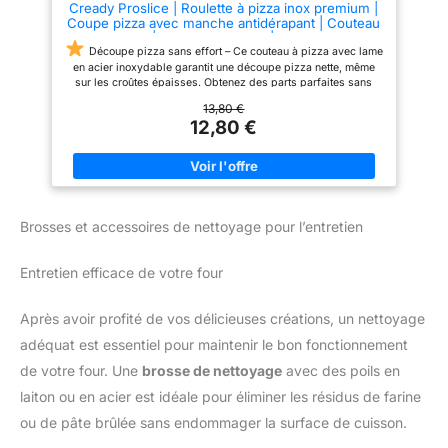
Cready Proslice | Roulette à pizza inox premium |
Coupe pizza avec manche antidérapant | Couteau
pizza pro | Pizza accessoire | Coupe Pizza
Roulette | Roulette pizza professionnel solide et
Découpe pizza sans effort – Ce couteau à pizza avec lame
efficace
en acier inoxydable garantit une découpe pizza nette, même
sur les croûtes épaisses. Obtenez des parts parfaites sans
déplacer les garnitures. Un accessoire pizza indispensable
13,80 €
pour tous les amateurs.
Coupe pizza professionnel – Avec
12,80 €
sa poignée antidérapante, ce couteau a pizza assure un
contrôle total. Idéal pour un usage quotidien ou en restauration.
Un coupe pizza professionnel qui combine confort, précision
et efficacité.
Roulette à pizza durable – Fabriquée en acier
inoxydable, cette roulette à pizza résiste à la rouille et passe
au lave-vaisselle. Un outil fiable, sûr, facile à nettoyer et conçu
Brosses et accessoires de nettoyage pour l’entretien
pour durer. Inclus : protège-lame pour un rangement sécurisé.
Polyvalent et complet – Ce pizza accessoire fonctionne
aussi comme roulette pizza, roulette pizza professionnel, ou
Entretien efficace de votre four
encore roulette a pizza. Un outil multiusage et design pour
accompagner toutes vos soirées pizzas.
Accessoires
pizza tout-en-un – Grâce à sa coupe pizza roulette, ce couteau
Après avoir profité de vos délicieuses créations, un nettoyage
pizza se distingue par sa précision et sa prise en main.
adéquat est essentiel pour maintenir le bon fonctionnement
Complétez votre collection d’accessoires pizza avec ce produit
pensé pour les passionnés exigeants.
de votre four. Une
brosse de nettoyage
avec des poils en
laiton ou en acier est idéale pour éliminer les résidus de farine
ou de pâte brûlée sans endommager la surface de cuisson.