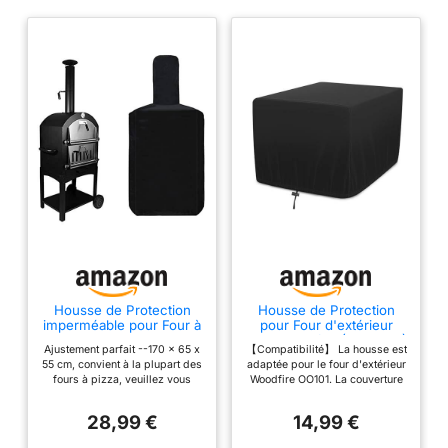
Housse de Protection
Housse de Protection
imperméable pour Four à
pour Four d'extérieur
pizza-170 x 65 x 55 cm-
Ninja Woodfire (OO101EU)
Ajustement parfait --170 x 65 x
【Compatibilité】 La housse est
résistant à la Pluie et à la
- Housse de Protection
55 cm, convient à la plupart des
adaptée pour le four d'extérieur
poussière pour Les Fours
imperméable Compatible
fours à pizza, veuillez vous
Woodfire OO101. La couverture
extérieurs
avec Four à Pizza
assurer que la taille correspond
est conçue pour protéger
Woodfire 420D Oxford -
à votre four à pizza avant de
l'ensemble du four. Vous
Noir
28,99 €
14,99 €
commander. Ajustement parfait
pouvez obtenir l'effet souhaité
--170 x 65 x 55 cm, convient à
en ajustant le cordon de