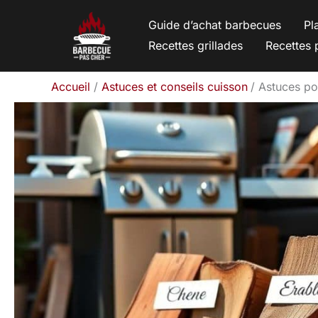
Aller
Guide d’achat barbecues
Pl
au
Recettes grillades
Recettes 
contenu
Accueil
Astuces et conseils cuisson
Astuces pou