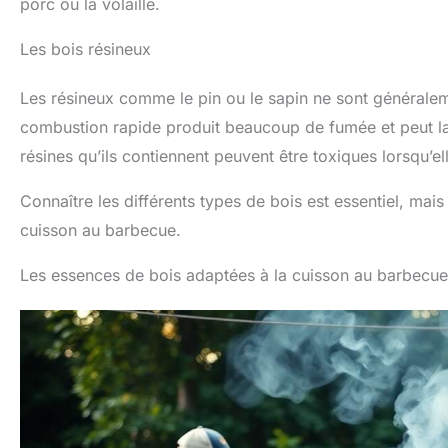
porc ou la volaille.
Les bois résineux
Les résineux comme le pin ou le sapin ne sont général
combustion rapide produit beaucoup de fumée et peut lai
résines qu’ils contiennent peuvent être toxiques lorsqu’el
Connaître les différents types de bois est essentiel, mais
cuisson au barbecue.
Les essences de bois adaptées à la cuisson au barbecue