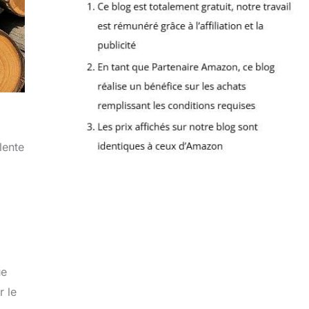
lente
ue
r le