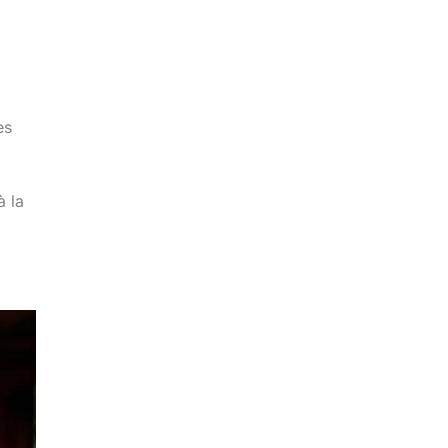
es
à la