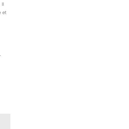
Il
 et
r