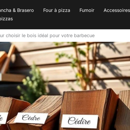
ancha & Brasero
Four à pizza
Fumoir
Accessoire
pizzas
r choisir le bois idéal pour votre barbecue