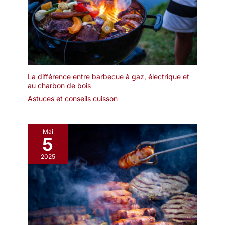
La différence entre barbecue à gaz, électrique et
au charbon de bois
Astuces et conseils cuisson
Mai
5
2025