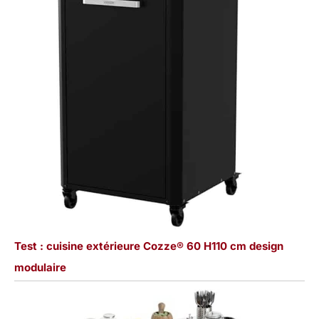
Test : cuisine extérieure Cozze® 60 H110 cm design
modulaire