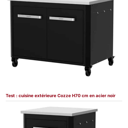
Test : cuisine extérieure Cozze H70 cm en acier noir