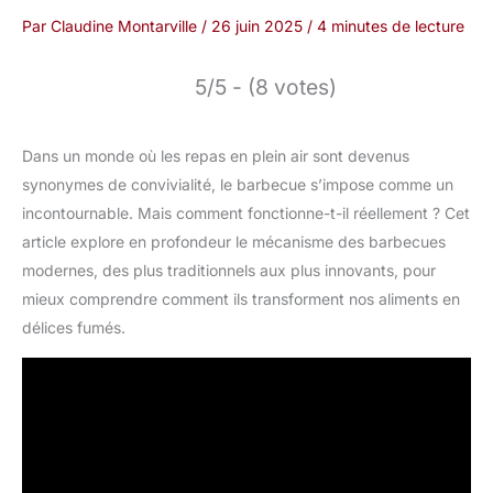
Par
Claudine Montarville
/
26 juin 2025
/
4 minutes de lecture
5/5 - (8 votes)
Dans un monde où les repas en plein air sont devenus
synonymes de convivialité, le barbecue s’impose comme un
incontournable. Mais comment fonctionne-t-il réellement ? Cet
article explore en profondeur le mécanisme des barbecues
modernes, des plus traditionnels aux plus innovants, pour
mieux comprendre comment ils transforment nos aliments en
délices fumés.