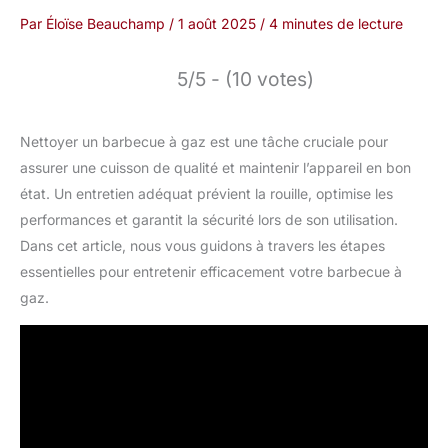
Par
Éloïse Beauchamp
/
1 août 2025
/
4 minutes de lecture
5/5 - (10 votes)
Nettoyer un barbecue à gaz est une tâche cruciale pour
assurer une cuisson de qualité et maintenir l’appareil en bon
état. Un entretien adéquat prévient la rouille, optimise les
performances et garantit la sécurité lors de son utilisation.
Dans cet article, nous vous guidons à travers les étapes
essentielles pour entretenir efficacement votre barbecue à
gaz.