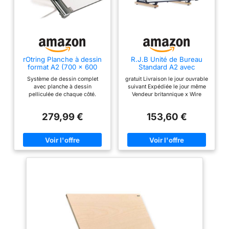
rOtring Planche à dessin
R.J.B Unité de Bureau
format A2 (700 x 600
Standard A2 avec
mm)
poignée de Transport.
Système de dessin complet
gratuit Livraison le jour ouvrable
avec planche à dessin
suivant Expédiée le jour même
pelliculée de chaque côté.
Vendeur britannique x Wire
Guide-règle en aluminium
parralel Motion Garantie 1 an
anodisé et revêtement
279,99 €
153,60 €
plastique. Règle parallèle avec
système de blocage Appareil à
dessiner avec système de
blocage. Piètement réglable en
matière plastique.