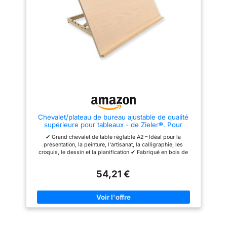
Chevalet/plateau de bureau ajustable de qualité
supérieure pour tableaux - de Zieler®. Pour
présentation, peinture, artisanat, calligraphie,
✔ Grand chevalet de table réglable A2 – Idéal pour la
croquis, dessin et planification - 5 angles
présentation, la peinture, l'artisanat, la calligraphie, les
différents A2
croquis, le dessin et la planification ✔ Fabriqué en bois de
hêtre lisse et résistant. La surface de 623 x 436 mm s'adapte
confortablement aux travaux de format A2 et offre
54,21 €
suffisamment d'espace pour masquer le périmètre du travail
A2 ✔ Réglable sur 5 positions différentes (dont l'une sert
également de position de fermeture) ✔ Offre 5 angles de
travail – env. 180°, 31°, 44°, 56° et 66° ✔ Les pieds en
caoutchouc durable maintiennent la planche stable à tout
moment.