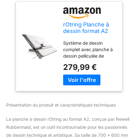
rOtring Planche à
dessin format A2
(700 x 600 mm)
Système de dessin
complet avec planche à
dessin pelliculée de
chaque côté. Guide-règle
279,99 €
en aluminium anodisé et
revêtement plastique.
Règle parallèle avec
système de blocage
Appareil à dessiner avec
système de blocage.
Présentation du produit et caractéristiques techniques
Piètement réglable en
matière plastique.
La planche à dessin rOtring au format A2, conçue par Newell
Rubbermaid, est un outil incontournable pour les passionnés
de dessin technique et artistique. Sa taille de 700 x 600 mm