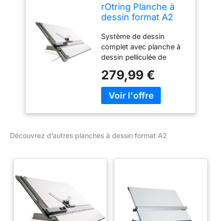
rOtring Planche à
dessin format A2
(700 x 600 mm)
Système de dessin
complet avec planche à
dessin pelliculée de
chaque côté. Guide-règle
279,99 €
en aluminium anodisé et
revêtement plastique.
Règle parallèle avec
système de blocage
Appareil à dessiner avec
système de blocage.
Découvrez d’autres planches à dessin format A2
Piètement réglable en
matière plastique.