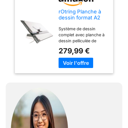
rOtring Planche à
dessin format A2
(700 x 600 mm)
Système de dessin
complet avec planche à
dessin pelliculée de
chaque côté. Guide-règle
279,99 €
en aluminium anodisé et
revêtement plastique.
Règle parallèle avec
système de blocage
Appareil à dessiner avec
système de blocage.
Piètement réglable en
matière plastique.