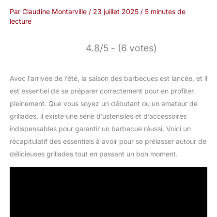
Par
Claudine Montarville
/
23 juillet 2025
/
5 minutes de
lecture
4.8/5 - (6 votes)
Avec l’arrivée de l’été, la saison des barbecues est lancée, et il
est essentiel de se préparer correctement pour en profiter
pleinement. Que vous soyez un débutant ou un amateur de
grillades, il existe une série d’ustensiles et d’accessoires
indispensables pour garantir un barbecue réussi. Voici un
récapitulatif des essentiels à avoir pour se prélasser autour de
délicieuses grillades tout en passant un bon moment.