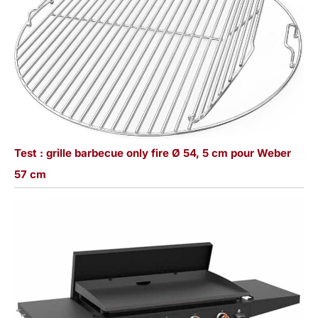
Test : grille barbecue only fire Ø 54, 5 cm pour Weber
57 cm