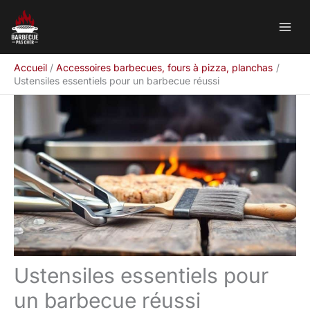
Aller
Rechercher
au
contenu
Accueil
Accessoires barbecues, fours à pizza, planchas
Ustensiles essentiels pour un barbecue réussi
Ustensiles essentiels pour
un barbecue réussi