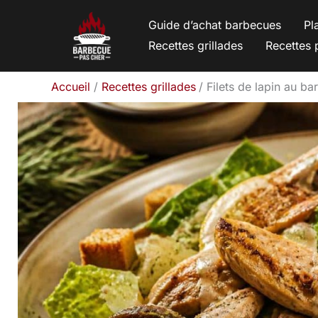
Aller
Guide d’achat barbecues
Pl
au
Recettes grillades
Recettes 
contenu
Accueil
Recettes grillades
Filets de lapin au ba