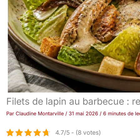
Filets de lapin au barbecue : 
Par
Claudine Montarville
/
31 mai 2026
/
6 minutes de le
4.7/5 - (8 votes)