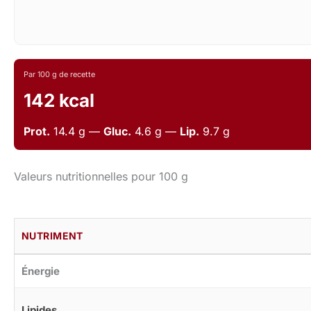
Par 100 g de recette
142 kcal
Prot.
14.4 g —
Gluc.
4.6 g —
Lip.
9.7 g
Valeurs nutritionnelles pour 100 g
NUTRIMENT
Énergie
Lipides