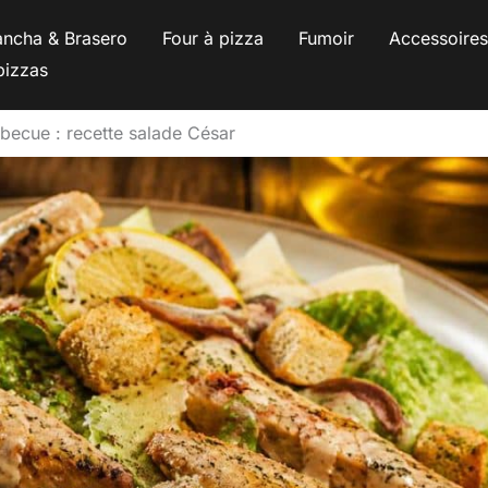
ancha & Brasero
Four à pizza
Fumoir
Accessoire
pizzas
rbecue : recette salade César