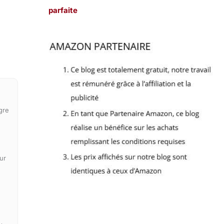
parfaite
gre
ur