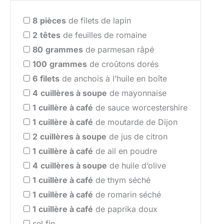
8
pièces
de filets de lapin
2
têtes
de feuilles de romaine
80
grammes
de parmesan râpé
100
grammes
de croûtons dorés
6
filets
de anchois à l’huile en boîte
4
cuillères à soupe
de mayonnaise
1
cuillère à café
de sauce worcestershire
1
cuillère à café
de moutarde de Dijon
2
cuillères à soupe
de jus de citron
1
cuillère à café
de ail en poudre
4
cuillères à soupe
de huile d’olive
1
cuillère à café
de thym séché
1
cuillère à café
de romarin séché
1
cuillère à café
de paprika doux
sel fin