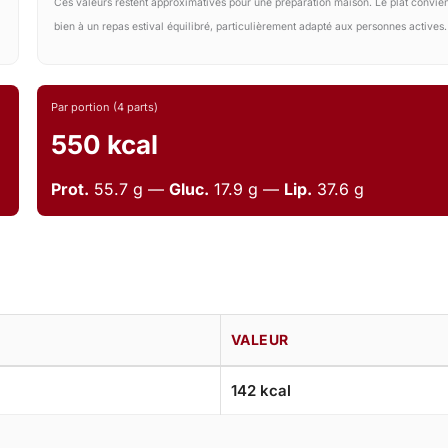
Ces valeurs restent approximatives pour une préparation maison. Le plat convie
bien à un repas estival équilibré, particulièrement adapté aux personnes actives.
Par portion (4 parts)
550 kcal
Prot.
55.7 g —
Gluc.
17.9 g —
Lip.
37.6 g
VALEUR
142 kcal