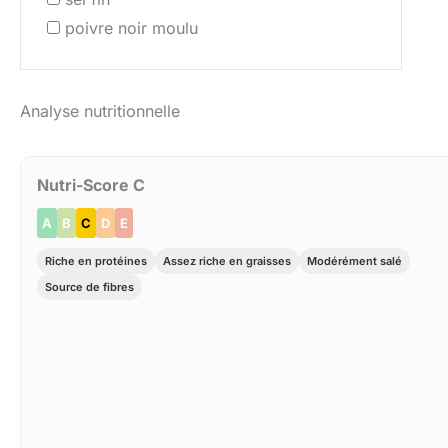
poivre noir moulu
Analyse nutritionnelle
Nutri-Score C
A
B
C
D
E
Riche en protéines
Assez riche en graisses
Modérément salé
Source de fibres