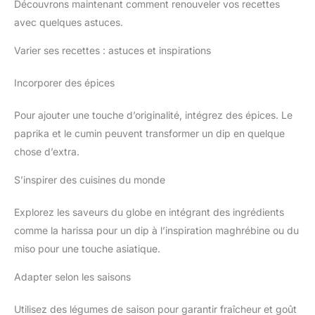
Découvrons maintenant comment renouveler vos recettes
peuvent être mangés nature, tartinés de beurre ou de confiture
et conviendront à toutes vos envies sucrées ou salées. DES
avec quelques astuces.
PETITS PAINS POUR TOUS LES GOÛTS : Krisprolls vous
propose des pains prétranchés se déclinant en plusieurs
recettes : krisprolls complets,dorés,sans sucres ajoutés,sans
Varier ses recettes : astuces et inspirations
sucres ajoutés froment,briochée… KRISPROLLS LE CRÉATEUR
DES PETITS PAINS SUEDOIS : Krisprolls est la marque
originale de pain suédois et leader de cette catégorie. Le
Incorporer des épices
caractère de KRISPROLLS est unique ! Sa liste courte
d’ingrédients soigneusement sélectionnés offre aux petits
pains suédois une saveur et un croustillant inimitable.
Pour ajouter une touche d’originalité, intégrez des épices. Le
paprika et le cumin peuvent transformer un dip en quelque
chose d’extra.
S’inspirer des cuisines du monde
Explorez les saveurs du globe en intégrant des ingrédients
comme la harissa pour un dip à l’inspiration maghrébine ou du
miso pour une touche asiatique.
Adapter selon les saisons
Utilisez des légumes de saison pour garantir fraîcheur et goût