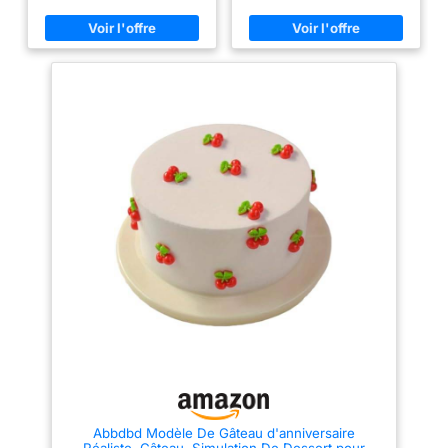
modèles d'affichage des
artificiel est coloré,
aliments et rend les œufs de
d'apparence originale réaliste ;
cuisine de jeu plus attrayants
il ressemble à s'y méprendre à
pour les enfants Matériau en
un vrai gâteau peut servir
bois : fabriqués en bois massif,
d'accessoire pour photographie
ces modèles d'aliments
présentation. Ces desserts
artificiels ont des côtés lisses
conviennent aux anniversaires,
pour une manipulation sûre,
mariages, fêtes festivals,
offrant des aliments de jeu
peuvent être présentés sur des
réalistes sans risque - parfaits
assiettes, des plateaux en
pour la simulation alimentaire et
verre, des présentoirs à
les jouets dans les jardins
gâteaux, des vitrines, etc. Ce
d'enfants Stimule l'imagination :
gâteau est idéal pour
le modèle de simulation de
présentation dans les
cuisine permet aux enfants de
boulangeries de restaurants, les
créer des jouets amusants en
magasins, décoration intérieure,
forme d'œufs plat et des
les modèles d'exposition ; vous
configurations d'œufs simulés,
pouvez également l'utiliser
stimulant l'imagination et la du
accessoire photo. Ce gâteau est
jeu de rôle en cuisine avec des
fabriqué en plastique, un
accessoires de simulation
matériau résistant durable qui
d'œufs plat Entretien facile :
conserve son aspect neuf
ces modèles d'affichage
pendant longtemps. Vous
d'œufs plat sont faciles à
pouvez l'utiliser en toute
nettoyer et à entretenir, ce qui
confiance.
permet faux accessoire d'œuf
plat de rester brillant, durable et
en excellent état pour
Abbdbd Modèle De Gâteau d'anniversaire
l'utilisation de jouets d'œufs et