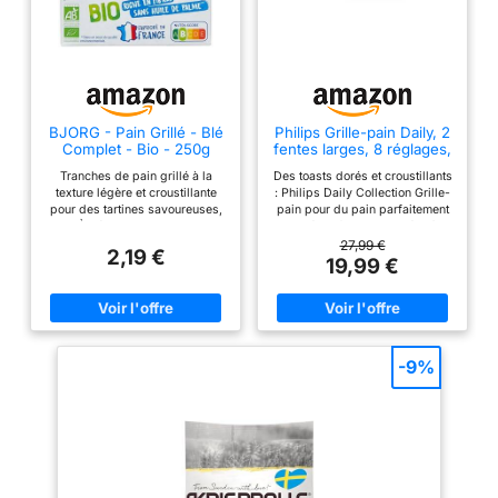
BJORG - Pain Grillé - Blé
Philips Grille-pain Daily, 2
Complet - Bio - 250g
fentes larges, 8 réglages,
830W, Noir
Tranches de pain grillé à la
Des toasts dorés et croustillants
texture légère et croustillante
: Philips Daily Collection Grille-
pour des tartines savoureuses,
pain pour du pain parfaitement
À déguster nature ou
grillé - 2 fentes adaptées à
accompagné d’un produit salé
toutes les tailles et formes de
27,99 €
2,19 €
ou sucré Farine de blé complet
pain Des réglages pour tous les
19,99 €
et d’orge malté, Sucre de canne
goûts : 8 réglages de dorage
non raffiné, Ingrédients issus
adaptés à toutes les
de l’agriculture biologique,
préférences Un toast bien
Sans huile de palme
chaud en quelques secondes :
Naturellement riches en fibres
une fonction dédiée permet de
grâce aux céréales complètes
réchauffer le pain déjà grillé en
-9%
conservant l’enveloppe
quelques secondes - La
protectrice du grain Consommer
fonction de décongélation grille
3 tranches de ces biscottes au
le pain congelé en un seul
petit-déjeuner, Conserver les
passage Utilisation sécurisée :
tranches dans une boîte
le bouton d'éjection arrête le
hermétique après ouverture
dorage quand vous le voulez -
Contenu : 1 x Boîte de 12
Protection supplémentaire
tranches de pain grillé au blé
contre l'arrêt automatique pour