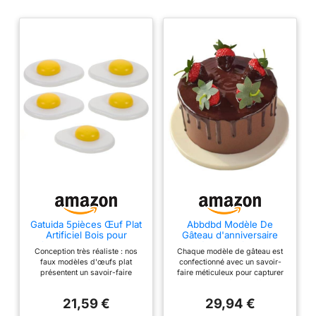
Gatuida 5pièces Œuf Plat
Abbdbd Modèle De
Artificiel Bois pour
Gâteau d'anniversaire
Dînette Accessoires de
Réaliste, Gâteau,
Conception très réaliste : nos
Chaque modèle de gâteau est
Présentation Alimentaire
Simulation De Dessert
faux modèles d'œufs plat
confectionné avec un savoir-
Modèle Réaliste pour
pour Boulangerie,
présentent un savoir-faire
faire méticuleux pour capturer
Photos et Jeux de Rôle
Décoration De Table À
artisanal en matière de modèles
les moindres détails, offrant un
Domicile, Accessoire De
alimentaires réalistes, offrant un
effet décoratif attrayant
Présentation De Modèle
21,59 €
29,94 €
décor d'œufs réaliste qui
novateur pour les studios photo
Alimentaire Artificiel
améliore les configurations de
décoration intérieure. Ce gâteau