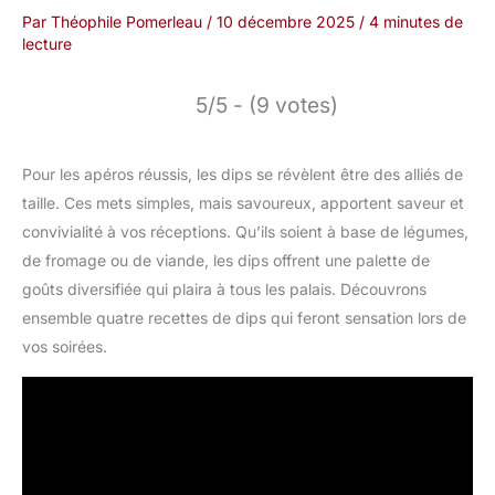
Par
Théophile Pomerleau
/
10 décembre 2025
/
4 minutes de
lecture
5/5 - (9 votes)
Pour les apéros réussis, les dips se révèlent être des alliés de
taille. Ces mets simples, mais savoureux, apportent saveur et
convivialité à vos réceptions. Qu’ils soient à base de légumes,
de fromage ou de viande, les dips offrent une palette de
goûts diversifiée qui plaira à tous les palais. Découvrons
ensemble quatre recettes de dips qui feront sensation lors de
vos soirées.