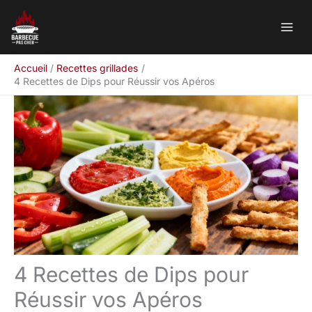
Aller
Rechercher
au
contenu
Accueil
Recettes grillades
4 Recettes de Dips pour Réussir vos Apéros
4 Recettes de Dips pour
Réussir vos Apéros