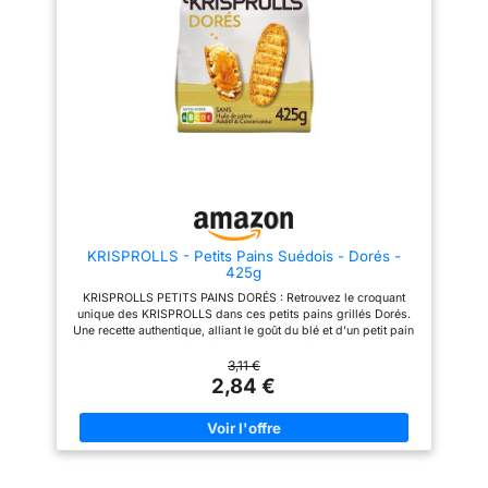
complet Bjorg, Poids net : 250 g
éviter les courts-circuits
Nettoyage simple : le tiroir
ramasse-miettes amovible se
vide et se remet en place
facilement - Le couvercle anti-
poussière empêche la
poussière d'entrer dans les
fentes entre les utilisations
KRISPROLLS - Petits Pains Suédois - Dorés -
425g
KRISPROLLS PETITS PAINS DORÉS : Retrouvez le croquant
unique des KRISPROLLS dans ces petits pains grillés Dorés.
Une recette authentique, alliant le goût du blé et d’un petit pain
délicieusement grillé. A déguster au petit déjeuner ou pour des
pauses savoureuses, avec du beurre, de la confiture, du miel
3,11 €
ou tout simplement nature LES ATOUTS DE CES PETITS PAINS
2,84 €
KRISPROLLS: Les petits pains suédois Krisprolls sont
composés d’ingrédients 100% naturels, sans additif, sans
conservateur et sans matière grasse hydrogénée. Leur recette
est issue d’un savoir-faire perpétué depuis cinq générations.
COMMENT SAVOURER CES PETITS PAINS ? : Les petits pains
Krisprolls sont parfaits du petit-déjeuner jusqu'au dîner. Ils