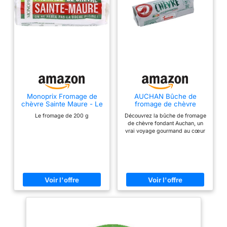
Monoprix Fromage de
AUCHAN Bûche de
chèvre Sainte Maure - Le
fromage de chèvre
fromage de 200 g
fondant 180 g
Le fromage de 200 g
Découvrez la bûche de fromage
de chèvre fondant Auchan, un
vrai voyage gourmand au cœur
du Poitou-Charentes. Avec son
lait français, elle fond
délicieusement en bouche,
parfaite pour sublimer vos
apéritifs ou vos salades. Un
petit plaisir simple et
authentique, qui fait toujours
son effet… à croquer sans
modération ! ALLERGÈNES:
CONTIENT : LAIT DÉSIGNATION
LÉGALE DU PRODUIT: Fromage
au lait de chèvre pasteurisé