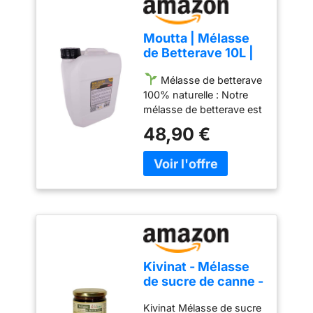
Moutta | Mélasse
de Betterave 10L |
Stimule la
Mélasse de betterave
Croissance de Vos
100% naturelle : Notre
Plantes |
mélasse de betterave est
Complément pour
un produit brut, non
la nutrition animale
48,90 €
raffiné, issu
| Usage Universel
exclusivement de
betteraves. Elle est idéale
comme amendement
organique pour enrichir
le sol et stimuler la vie
microbienne, sans
additifs ni produits
chimiques. Haute teneur
Kivinat - Mélasse
en sucre pour la
de sucre de canne -
fabrication de micro-
430g
organismes actifs.
Kivinat Mélasse de sucre