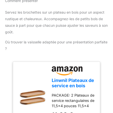
Comment présenter
Grillpartys, bei denen Sie
table électrique se met
200 centres de
unsere langlebigen und
en marche simplement
réparation à travers le
sicheren Edelstahlspieße
grâce au thermostat
Servez les brochettes sur un plateau en bois pour un aspect
monde afin de prolonger
verwenden.
réglable par bouton
rustique et chaleureux. Accompagnez-les de petits bols de
sa durée de vie.
rotatif 360° avec rétro-
sauce à part pour que chacun puisse ajuster les saveurs à son
éclairage LED. Le câble
goût.
d'alimentation de 1,4 m
permet une flexibilité
Où trouver la vaisselle adaptée pour une présentation parfaite
maximale Polyvalent –
?
Utilisable à l'intérieur
comme à l'extérieur, ce
barbecue de table est
idéal pour un repas
convivial entre amis ou
en famille. Le bac à eau
Linwnil Plateaux de
réduit également fumée
service en bois
et odeurs en plus de
29x10 cm
récupérer les graisses
PACKAGE: 2 Plateaux de
Assiettes ovales en
Grillades en toute
service rectangulaires de
bois pour
sécurité - Le revêtement
11,5x4 pouces 11,5x4
charcuterie,
Safetouch du gril
pouces Superbe
fromage, dîner -
électrique ne conduit pas