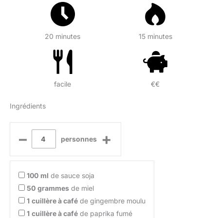
20 minutes
15 minutes
facile
€€
Ingrédients
–
+
personnes
100
ml
de sauce soja
50
grammes
de miel
1
cuillère à café
de gingembre moulu
1
cuillère à café
de paprika fumé