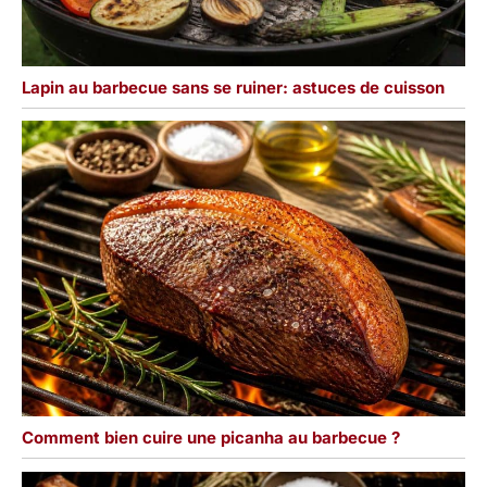
polyvalents conviennent
à de nombreuses
situations : repas en
famille (barbecues),
Lapin au barbecue sans se ruiner: astuces de cuisson
buffets de fêtes, pique-
niques (légers et
incassables) ou encore
services de restauration.
Idéaux pour le ketchup,
la moutarde, la sauce
soja, la sauce piquante et
bien d'autres
condiments, ils
répondent à tous les
besoins en trempettes et
en portions. Ils peuvent
également servir de
petits contenants de
rangement pour divers
Comment bien cuire une picanha au barbecue ?
accessoires du
quotidien.