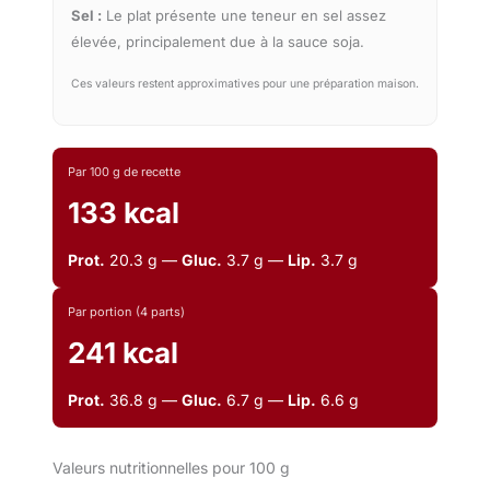
Sel :
Le plat présente une teneur en sel assez
élevée, principalement due à la sauce soja.
Ces valeurs restent approximatives pour une préparation maison.
Par 100 g de recette
133 kcal
Prot.
20.3 g —
Gluc.
3.7 g —
Lip.
3.7 g
Par portion (4 parts)
241 kcal
Prot.
36.8 g —
Gluc.
6.7 g —
Lip.
6.6 g
Valeurs nutritionnelles pour 100 g