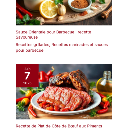
sans éclats, sans danger
intérieurs scandinaves,
terme.Chaque paire
pour l'utilisation.
japonais ou
d'acier inoxydable les
EMBALLAGE INDIVIDUEL
contemporains,
baguettes ont un motif
: Lot de 40 paires de
apportant une touce
différent La gravure sur
baguettes. Chaque paire
organique et stylée à
les tiges métalliques
de baguettes est livrée
Sauce Orientale pour Barbecue : recette
n'importe quel espace.
réduit la sensation de
Savoureuse
dans ses propres
glissement. 【Passe au
manches. Élégant à
Recettes grillades
,
Recettes marinades et sauces
Lave-vaisselle et Facile à
utiliser dans les
pour barbecue
Nettoyer】: Ils peuvent
restaurants et à la
être mis au lave-vaisselle
maison et bonne hygiène
et dans l'armoire de
pour les plats à emporter.
Juin
stérilisation.Résolvez
7
LONGUEUR 20 CM
complètement le
ÉPAISSEUR 4,5 MM :
problème du nettoyage
2025
Prise en main facile,
après les repas, même le
même pour les
lavage à la main ne
débutants en baguettes.
laissera pas de saleté et
Les baguettes de moins
de taches d'huile.Idéal
de 4,5 mm d'épaisseur
pour les baguettes
sont difficiles à tenir.
réutilisables. Si vous ne
QU'EST-CE QUE
voulez pas utiliser de
Recette de Plat de Côte de Bœuf aux Piments
GENROKU ? Genroku 元