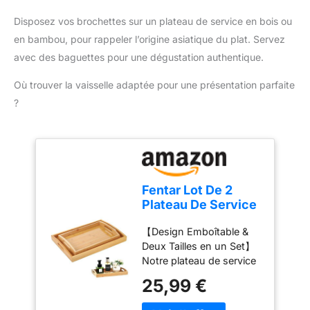
en marche simplement
réparation à travers le
grâce au thermostat
Disposez vos brochettes sur un plateau de service en bois ou
monde afin de prolonger
réglable par bouton
en bambou, pour rappeler l’origine asiatique du plat. Servez
sa durée de vie.
rotatif 360° avec rétro-
avec des baguettes pour une dégustation authentique.
éclairage LED. Le câble
d'alimentation de 1,4 m
Où trouver la vaisselle adaptée pour une présentation parfaite
permet une flexibilité
?
maximale Polyvalent –
Utilisable à l'intérieur
comme à l'extérieur, ce
barbecue de table est
idéal pour un repas
convivial entre amis ou
Fentar Lot De 2
en famille. Le bac à eau
Plateau De Service
réduit également fumée
Repas, Plateau Bois
et odeurs en plus de
【Design Emboîtable &
en Bambou
récupérer les graisses
Deux Tailles en un Set】
Empilables avec
Grillades en toute
Notre plateau de service
Poignées, Petit
sécurité - Le revêtement
rectangulaire en bois
Plateaux
25,99 €
Safetouch du gril
adopte un design
Rectangulaire pour
électrique ne conduit pas
ingénieux emboîtable qui
Cuisine, Salon, Bar,