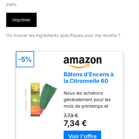
plats.
Imprimer
Où trouver les ingrédients spécifiques pour ma recette ?
-5%
Bâtons d'Encens à
la Citronnelle 60
pièces par boîte -
Nous les achetons
Encens à la
généralement pour les
citronnelle pour Le
mois de printemps et
Camping, Le Patio,
d’été. Ils fonctionnent
la randonnée,
7,73 €
très bien et nous
l'extérieur, etc
7,34 €
permettent de profiter de
notre jardin. Brûle très
longue – Il s'agit d'un