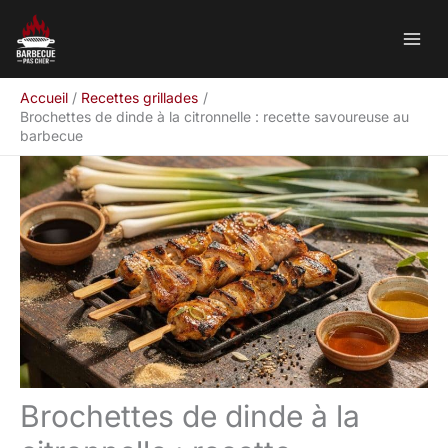
Aller
Rechercher
au
contenu
Accueil
Recettes grillades
Brochettes de dinde à la citronnelle : recette savoureuse au
barbecue
Brochettes de dinde à la