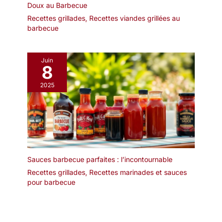
baguettes jetables, vous
Doux au Barbecue
禄 est une ère japonaise
pouvez les emmener au
Recettes grillades
,
Recettes viandes grillées au
de 1688 à 1704, l'âge d'or
travail et les laver à l'eau
barbecue
de la période Edo. La
après les repas pour
caractéristique des
garder les baguettes
"baguettes Genroku" est
propres. 【Diverses
Juin
qu'il y a une rainure au
Applications】 : Nos
8
milieu, ce qui facilite la
baguettes réutilisables
séparation et l'utilisation.
2025
sont indispensables pour
la cuisine asiatique
comme le ragoût de
sushi ramen, le poulet
kung pao et les boulettes
et même certains
aliments du Moyen-
Sauces barbecue parfaites : l’incontournable
Orient. Il peut également
être utilisé pour préparer
Recettes grillades
,
Recettes marinades et sauces
des aliments de tous les
pour barbecue
jours tels que les pâtes.
Au En même temps, les
baguettes en métal ont