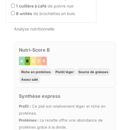
1
cuillère à café
de poivre noir
8
unités
de brochettes en bois
Analyse nutritionnelle
Nutri-Score B
A
B
C
D
E
Riche en protéines
Plutôt léger
Source de graisses
Assez salé
Synthèse express
Profil :
Ce plat est relativement léger et riche en
protéines.
Protéines :
La recette offre une abondance de
protéines grâce à la dinde.