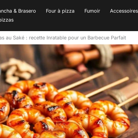
ancha & Brasero
Four à pizza
Fumoir
Accessoire
pizzas
 au Saké : recette Inratable pour un Barbecue Parfait