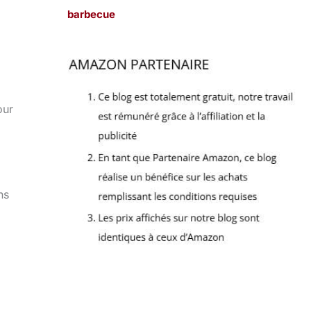
barbecue
our
ns