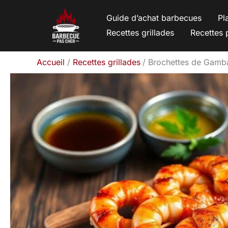
Aller
Guide d’achat barbecues
Pl
au
Recettes grillades
Recettes 
contenu
Accueil
Recettes grillades
Brochettes de Gambas