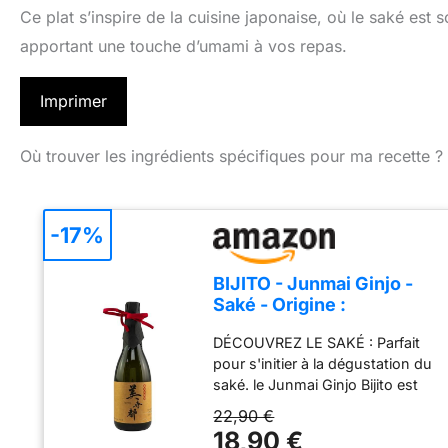
Ce plat s’inspire de la cuisine japonaise, où le saké est s
apportant une touche d’umami à vos repas.
Imprimer
Où trouver les ingrédients spécifiques pour ma recette ?
-17%
BIJITO - Junmai Ginjo -
Saké - Origine :
Japon/Honshu - 14,5%
DÉCOUVREZ LE SAKÉ : Parfait
Alcool - 72cl
pour s'initier à la dégustation du
saké. le Junmai Ginjo Bijito est
un véritable saké nihonshu. tout
22,90 €
à fait emblématique du Japon
18,90 €
dont il est originaire UNE