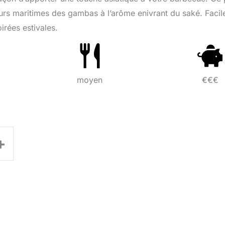
veurs maritimes des gambas à l’arôme enivrant du saké. Facil
irées estivales.
moyen
€€€
+