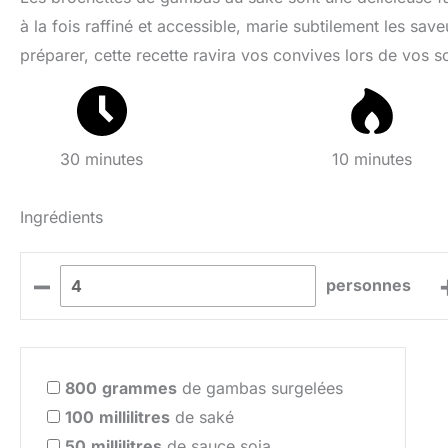
à la fois raffiné et accessible, marie subtilement les sa
préparer, cette recette ravira vos convives lors de vos so
30 minutes
10 minutes
Ingrédients
–
personnes
800
grammes
de gambas surgelées
100
millilitres
de saké
50
millilitres
de sauce soja