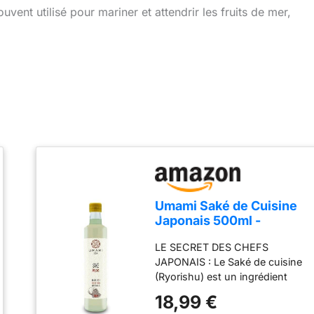
ouvent utilisé pour mariner et attendrir les fruits de mer,
Umami Saké de Cuisine
Japonais 500ml -
Ryorishu Original -
LE SECRET DES CHEFS
Fabriqué au Japon,
JAPONAIS : Le Saké de cuisine
Embouteillé en Italie -
(Ryorishu) est un ingrédient
Idéal pour Marinades et
fondamental de la gastronomie
Sauce Teriyaki
18,99 €
asiatique. Riche en acides