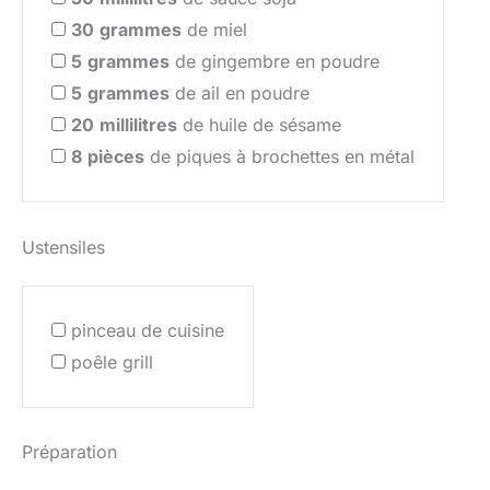
30
grammes
de miel
5
grammes
de gingembre en poudre
5
grammes
de ail en poudre
20
millilitres
de huile de sésame
8
pièces
de piques à brochettes en métal
Ustensiles
pinceau de cuisine
poêle grill
Préparation