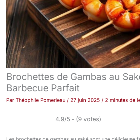
Brochettes de Gambas au Saké 
Barbecue Parfait
Par
Théophile Pomerleau
/
27 juin 2025
/
2 minutes de l
4.9/5 - (9 votes)
Les brochettes de gambas au saké sont une délicieuse fa