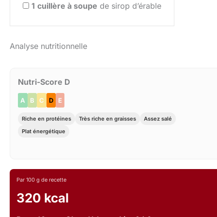
1
cuillère à soupe
de sirop d’érable
Analyse nutritionnelle
Nutri-Score D
A
B
C
D
E
Riche en protéines
Très riche en graisses
Assez salé
Plat énergétique
Par 100 g de recette
320 kcal