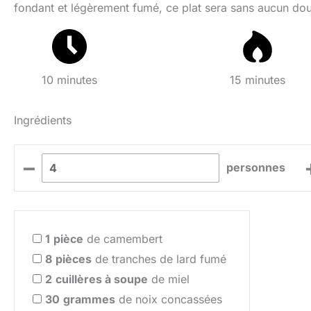
fondant et légèrement fumé, ce plat sera sans aucun dout
10 minutes
15 minutes
Ingrédients
–
personnes
1
pièce
de camembert
8
pièces
de tranches de lard fumé
2
cuillères à soupe
de miel
30
grammes
de noix concassées