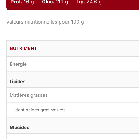
Prot.
16 g —
Gluc.
11.1 g —
Lip.
24.6 g
Valeurs nutritionnelles pour 100 g
NUTRIMENT
Énergie
Lipides
Matières grasses
dont acides gras saturés
Glucides