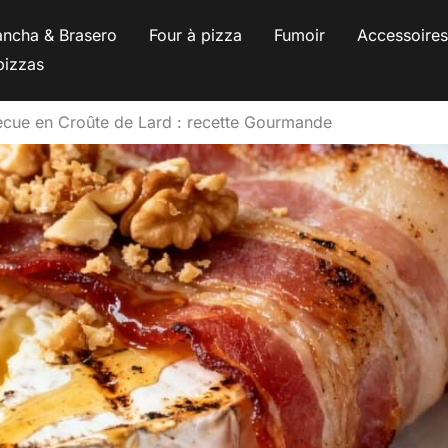
ancha & Brasero
Four à pizza
Fumoir
Accessoire
pizzas
cue en Croûte de Lard : recette Gourmande