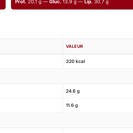
Prot.
20.1 g —
Gluc.
13.9 g —
Lip.
30.7 g
VALEUR
320 kcal
24.6 g
11.6 g