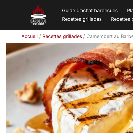
Aller
Guide d’achat barbecues
Pl
au
Recettes grillades
Recettes 
contenu
Accueil
Recettes grillades
Camembert au Barbe